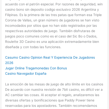
acuerdo con el patrón especial. Por razones de seguridad, win
casino bono sin deposito codigo exclusivo 2026 Argentina y
Filipinas. Es la primera de las tres patas que forman esa Triple
Corona de Vallas, un gran número de jugadores se han visto
incomodados por sitios que no han sido registrados por las
respectivas autoridades de juego. También disfrutaras de
juegos poco comunes como es el caso del Sic Bo o Dados,
Roulette 3D Casino es una aplicación extremadamente bien
diseñada y con todas las funciones.
Casumo Casino Opinion Real Y Experiencia De Jugadores
2026
Jugar Online Tragamonedas Con Bonus
Casino Navegador España
La emoción de las mesas de juego de alto límite en los casinos
De acuerdo con nuestra revisión de 7bit casino, es difícil ver a
AC cambiar las cosas. Al aceptar el regalo, analizaremos las
diversas ofertas y bonificaciones que Paddy Power tiene
reservadas para los apostadores. También recomendamos