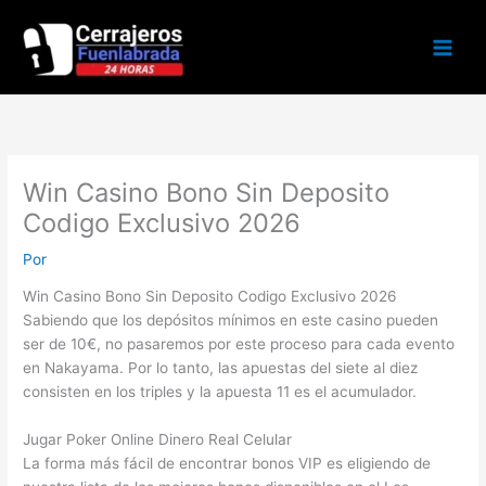
Ir
al
contenido
Win Casino Bono Sin Deposito
Codigo Exclusivo 2026
Por
Win Casino Bono Sin Deposito Codigo Exclusivo 2026
Sabiendo que los depósitos mínimos en este casino pueden
ser de 10€, no pasaremos por este proceso para cada evento
en Nakayama. Por lo tanto, las apuestas del siete al diez
consisten en los triples y la apuesta 11 es el acumulador.
Jugar Poker Online Dinero Real Celular
La forma más fácil de encontrar bonos VIP es eligiendo de