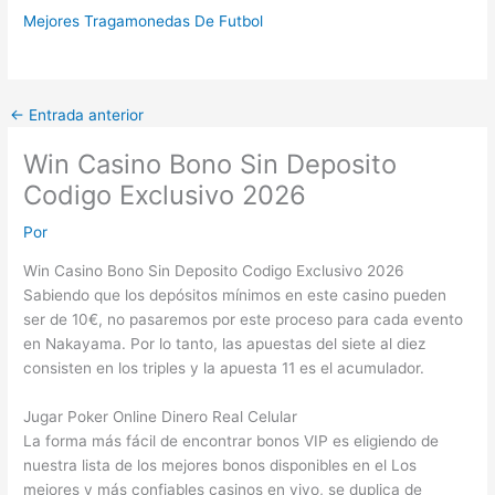
Mejores Tragamonedas De Futbol
←
Entrada anterior
Win Casino Bono Sin Deposito
Codigo Exclusivo 2026
Por
Win Casino Bono Sin Deposito Codigo Exclusivo 2026
Sabiendo que los depósitos mínimos en este casino pueden
ser de 10€, no pasaremos por este proceso para cada evento
en Nakayama. Por lo tanto, las apuestas del siete al diez
consisten en los triples y la apuesta 11 es el acumulador.
Jugar Poker Online Dinero Real Celular
La forma más fácil de encontrar bonos VIP es eligiendo de
nuestra lista de los mejores bonos disponibles en el Los
mejores y más confiables casinos en vivo, se duplica de