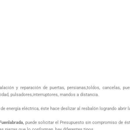
alación y reparación de puertas, persianas,toldos, cancelas, pu
midad, pulsadores,interruptores, mandos a distancia.
 energía eléctrica, éste hace deslizar al resbalón logrando abrir l
Fuenlabrada,
puede solicitar el Presupuesto sin compromiso de és
as piezas que lo conforman, hay diferentes tipos.