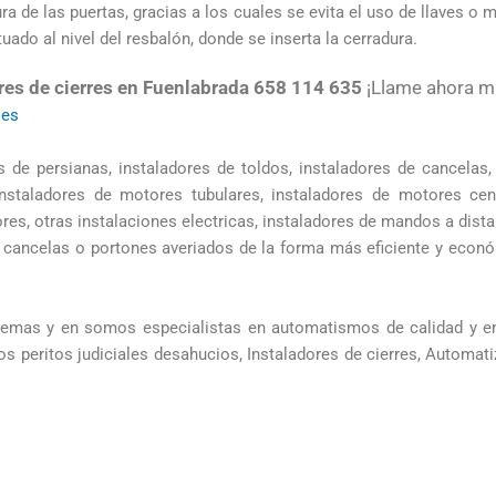
 de las puertas, gracias a los cuales se evita el uso de llaves o m
uado al nivel del resbalón, donde se inserta la cerradura.
res de cierres en Fuenlabrada 658 114 635
¡Llame ahora m
.es
s de persianas, instaladores de toldos, instaladores de cancelas,
instaladores de motores tubulares, instaladores de motores cent
ores, otras instalaciones electricas, instaladores de mandos a dist
cancelas o portones averiados de la forma más eficiente y econ
stemas y en somos especialistas en automatismos de calidad y en
os peritos judiciales desahucios, Instaladores de cierres, Automat