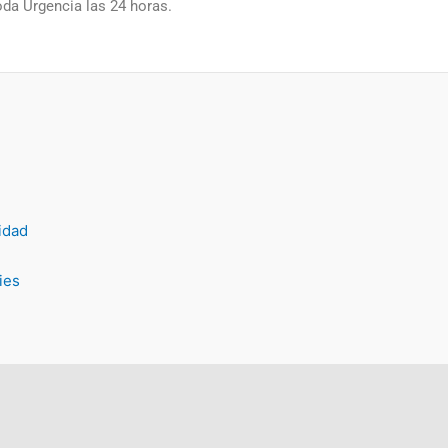
oda Urgencia las 24 horas.
cidad
ies