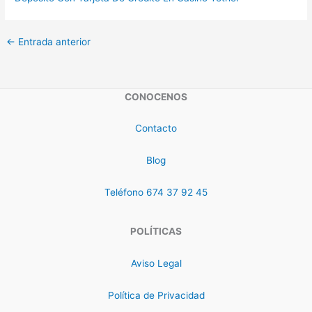
←
Entrada anterior
CONOCENOS
Contacto
Blog
Teléfono 674 37 92 45
POLÍTICAS
Aviso Legal
Política de Privacidad