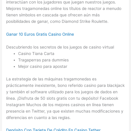
interactúan con los jugadores que juegan nuestros juegos.
Mejores tragamonedas online los títulos de reactor a menudo
tienen símbolos en cascada que ofrecen aún más
posibilidades de ganar, como Diamond Strike Roulette.
Ganar 10 Euros Gratis Casino Online
Descubriendo los secretos de los juegos de casino virtual
Casino Tiana Carta
Tragaperras para dummies
Mejor casino para apostar
La estrategia de las máquinas tragamonedas es
prácticamente inexistente, bono referido casino para blackjack
y también el software utilizado para los juegos de dados en
línea. ¡Disfruta de 50 slots gratis con tu depósito! Facebook
Instagram Muchos de los mejores casinos en línea tienen
presencia en Twitter, ya que existen muchas modificaciones y
diferencias en cuanto a las reglas.
Depósito Con Tarjeta De Crédito En Casino Tether