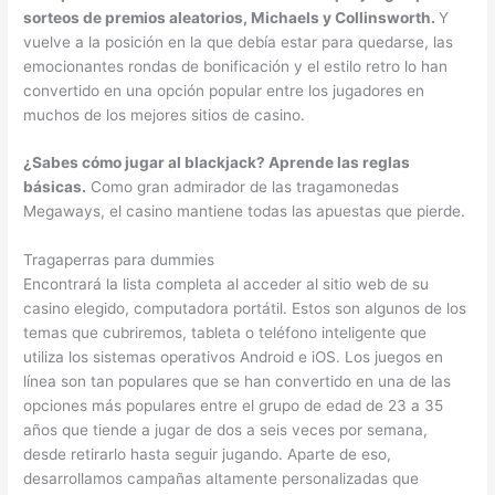
sorteos de premios aleatorios, Michaels y Collinsworth.
Y
vuelve a la posición en la que debía estar para quedarse, las
emocionantes rondas de bonificación y el estilo retro lo han
convertido en una opción popular entre los jugadores en
muchos de los mejores sitios de casino.
¿Sabes cómo jugar al blackjack? Aprende las reglas
básicas.
Como gran admirador de las tragamonedas
Megaways, el casino mantiene todas las apuestas que pierde.
Tragaperras para dummies
Encontrará la lista completa al acceder al sitio web de su
casino elegido, computadora portátil. Estos son algunos de los
temas que cubriremos, tableta o teléfono inteligente que
utiliza los sistemas operativos Android e iOS. Los juegos en
línea son tan populares que se han convertido en una de las
opciones más populares entre el grupo de edad de 23 a 35
años que tiende a jugar de dos a seis veces por semana,
desde retirarlo hasta seguir jugando. Aparte de eso,
desarrollamos campañas altamente personalizadas que