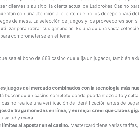
raer clientes a su sitio, la oferta actual de Ladbrokes Casino 
l cuentan con una atención al cliente que no los decepcionará de
juegos de mesa. La selección de juegos y los proveedores son 
utilizar para retirar sus ganancias. Es una de una vasta colec
 para comprometerse en el tema.
ue sea el bono de 888 casino que elija un jugador, también exi
res juegos del mercado combinados con la tecnología más nuev
tá buscando un casino completo donde pueda mezclarlo y saltar 
asino realice una verificación de identificación antes de pagar
gos de tragamonedas en línea, y es mejor creer que clubes gi
su salud y maná.
límites al apostar en el casino.
Mastercard tiene varias tarifas, b