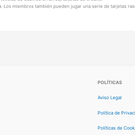
a.
Los miembros también pueden jugar una serie de tarjetas ras
POLÍTICAS
Aviso Legal
Política de Priva
Políticas de Cook