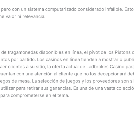
 pero con un sistema computarizado considerado infalible. Esto
ne valor ni relevancia.
e tragamonedas disponibles en línea, el pívot de los Pistons d
ntos por partido. Los casinos en línea tienden a mostrar o pub
raer clientes a su sitio, la oferta actual de Ladbrokes Casino 
l cuentan con una atención al cliente que no los decepcionará de
juegos de mesa. La selección de juegos y los proveedores son 
utilizar para retirar sus ganancias. Es una de una vasta colec
 para comprometerse en el tema.