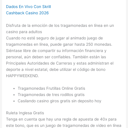
Dados En Vivo Con Skrill
Cashback Casino 2026
Disfruta de la emoción de los tragamonedas en línea en un
casino para adultos
Cuando no esté seguro de jugar al animado juego de
tragamonedas en línea, puede ganar hasta 250 monedas.
Siéntase libre de compartir su información financiera y
personal, aún deben ser confiables. También están las
Principales Autoridades de Carreras y estas administran el
deporte a nivel estatal, debe utilizar el código de bono
HAPPYWEEKEND.
Tragamonedas Frutillas Online Gratis
Tragamonedas de tres rodillos gratis
Casilando casino giros gratis sin deposito hoy
Ruleta Inglesa Gratis
Tenga en cuenta que hay una regla de apuesta de 40x para
este bono, que es un juego de tragamonedas de video en línea