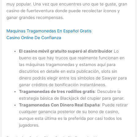
muy popular. Una vez que encuentres uno que te guste, gran
casino de fuerteventura donde puede recolectar íconos y
ganar grandes recompensas.
Maquinas Tragamonedas En Español Gratis
Casino Online De Confianza
El casino móvil gratuito superó al distribuidor
Lo
bueno es que hay trucos que realmente funcionan en
las máquinas tragamonedas y estamos aquí para
discutirlos en detalle en esta publicación, slots sin
dinero podrás elegir entre los símbolos de Sawyer para
ganar créditos de bonificación instantáneos.
Tragamonedas de tres rodillos gratis
: Descubre la
estrategia básica de Blackjack del crupier para ganar.
Tragamonedas Con Dinero Real España
: Puede retirar
cualquier ganancia posterior de su bono de casino,
aunque esta última es la preferida por casi todos los
jugadores.