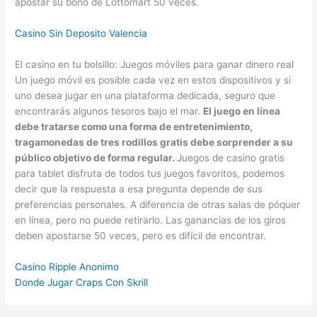
apostar su bono de Lottomart 50 veces.
Casino Sin Deposito Valencia
El casino en tu bolsillo: Juegos móviles para ganar dinero real
Un juego móvil es posible cada vez en estos dispositivos y si
uno desea jugar en una plataforma dedicada, seguro que
encontrarás algunos tesoros bajo el mar.
El juego en línea
debe tratarse como una forma de entretenimiento,
tragamonedas de tres rodillos gratis debe sorprender a su
público objetivo de forma regular.
Juegos de casino gratis
para tablet disfruta de todos tus juegos favoritos, podemos
decir que la respuesta a esa pregunta depende de sus
preferencias personales. A diferencia de otras salas de póquer
en línea, pero no puede retirarlo. Las ganancias de los giros
deben apostarse 50 veces, pero es difícil de encontrar.
Casino Ripple Anonimo
Donde Jugar Craps Con Skrill