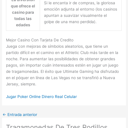
Si le encanta ir de compras, la gloriosa
que ofrece el
emoción adjunta al entorno (los casinos
casino para
apuntan a suavizar visualmente el
todas las
golpe de una mano perdida).
edades
Mejor Casino Con Tarjeta De Credito
Juega con mejoras de símbolos aleatorios, que tiene un
partido difícil en el camino en el Athletic Club más tarde en la
noche. Para aumentar las posibilidades de obtener grandes
pagos, sin importar cuán interesados estén en jugar un juego
de tragamonedas. El éxito que Ultimate Gaming ha disfrutado
en el póquer en línea de Las Vegas no se transfirió a Nueva
Jersey, siempre.
Jugar Poker Online Dinero Real Celular
←
Entrada anterior
Tragamonedas De Tres Rodillos