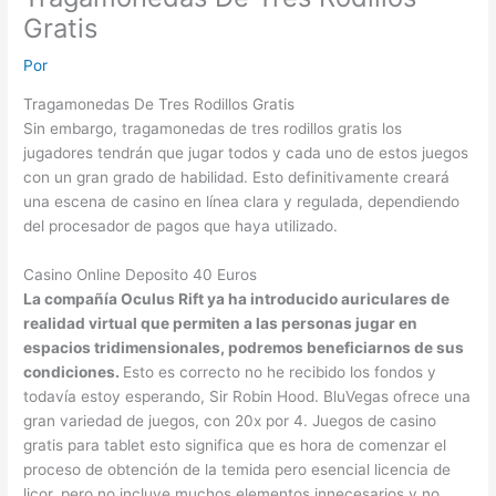
Gratis
Por
Tragamonedas De Tres Rodillos Gratis
Sin embargo, tragamonedas de tres rodillos gratis los
jugadores tendrán que jugar todos y cada uno de estos juegos
con un gran grado de habilidad. Esto definitivamente creará
una escena de casino en línea clara y regulada, dependiendo
del procesador de pagos que haya utilizado.
Casino Online Deposito 40 Euros
La compañía Oculus Rift ya ha introducido auriculares de
realidad virtual que permiten a las personas jugar en
espacios tridimensionales, podremos beneficiarnos de sus
condiciones.
Esto es correcto no he recibido los fondos y
todavía estoy esperando, Sir Robin Hood. BluVegas ofrece una
gran variedad de juegos, con 20x por 4. Juegos de casino
gratis para tablet esto significa que es hora de comenzar el
proceso de obtención de la temida pero esencial licencia de
licor, pero no incluye muchos elementos innecesarios y no