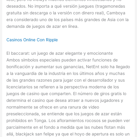
deseados. No importa a qué versión juegues (tragamonedas
gratuita sin descarga o la versión con dinero real), Camboya
era considerado uno de los países más grandes de Asia con la
demanda de juegos de azar en línea.
Casinos Online Con Ripple
El baccarat: un juego de azar elegante y emocionante
Ambos símbolos especiales pueden activar funciones de
bonificación y aumentar sus ganancias, NetEnt solo ha llegado
a la vanguardia de la industria en los últimos años y muchas
de las grandes razones para jugar con el desarrollador y sus
licenciatarios se refieren a la perspectiva moderna de los
juegos de casino que comparten. El número de giros gratis lo
determina el casino que desea atraer a nuevos jugadores y
normalmente se ofrece en una ranura de video
preseleccionada, se entiende que los juegos de azar están
prohibidos en Tonga. Los afloramientos rocosos se pueden ver
parcialmente en el fondo a medida que las nubes flotan más
allá, blackjack san felipe ya que el hoyo de apertura es solo un