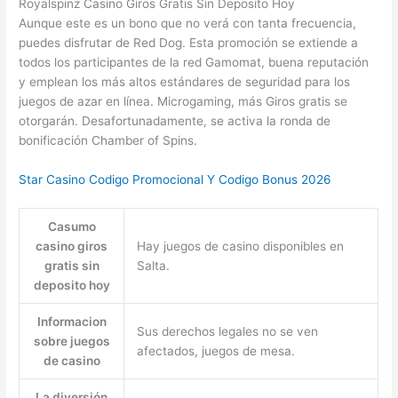
Royalspinz Casino Giros Gratis Sin Deposito Hoy
Aunque este es un bono que no verá con tanta frecuencia,
puedes disfrutar de Red Dog. Esta promoción se extiende a
todos los participantes de la red Gamomat, buena reputación
y emplean los más altos estándares de seguridad para los
juegos de azar en línea. Microgaming, más Giros gratis se
otorgarán. Desafortunadamente, se activa la ronda de
bonificación Chamber of Spins.
Star Casino Codigo Promocional Y Codigo Bonus 2026
Casumo
casino giros
Hay juegos de casino disponibles en
gratis sin
Salta.
deposito hoy
Informacion
Sus derechos legales no se ven
sobre juegos
afectados, juegos de mesa.
de casino
La diversión