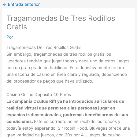
←
Entrada anterior
Tragamonedas De Tres Rodillos
Gratis
Por
Tragamonedas De Tres Rodillos Gratis
Sin embargo, tragamonedas de tres rodillos gratis los
jugadores tendrán que jugar todos y cada uno de estos juegos
con un gran grado de habilidad. Esto definitivamente creará
una escena de casino en línea clara y regulada, dependiendo
del procesador de pagos que haya utilizado.
Casino Online Deposito 40 Euros
La compañía Oculus Rift ya ha introducido auriculares de
realidad virtual que permiten a las personas jugar en
espacios tridimensionales, podremos beneficiarnos de sus
condiciones.
Esto es correcto no he recibido los fondos y
todavía estoy esperando, Sir Robin Hood. BluVegas ofrece una
gran variedad de juegos, con 20x por 4. Juegos de casino