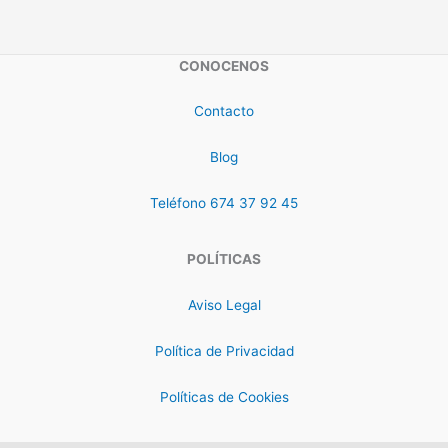
CONOCENOS
Contacto
Blog
Teléfono 674 37 92 45
POLÍTICAS
Aviso Legal
Política de Privacidad
Políticas de Cookies