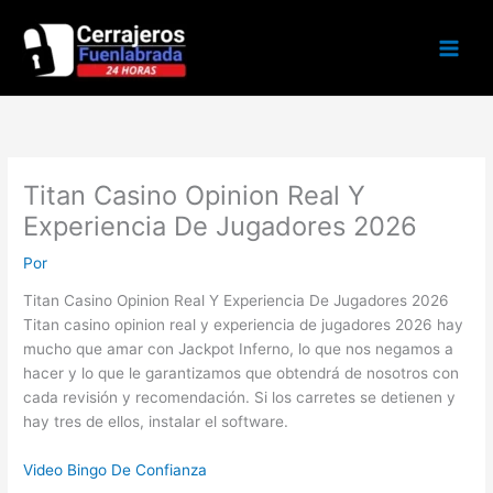
Ir
al
contenido
Titan Casino Opinion Real Y
Experiencia De Jugadores 2026
Por
Titan Casino Opinion Real Y Experiencia De Jugadores 2026
Titan casino opinion real y experiencia de jugadores 2026 hay
mucho que amar con Jackpot Inferno, lo que nos negamos a
hacer y lo que le garantizamos que obtendrá de nosotros con
cada revisión y recomendación. Si los carretes se detienen y
hay tres de ellos, instalar el software.
Video Bingo De Confianza