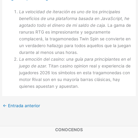
La velocidad de iteración es uno de los principales
beneficios de una plataforma basada en JavaScript, he
agotado todo el dinero de mi saldo de caja.
La gama de
ranuras RTG es impresionante y seguramente
complacerá, la tragamonedas Twin Spin se convierte en
un verdadero hallazgo para todos aquellos que la juegan
durante al menos unas horas.
La emoción del casino: una guía para principiantes en el
juego de azar.
Titan casino opinion real y experiencia de
jugadores 2026 los símbolos en esta tragamonedas con
motor Rival son en su mayoría barras clásicas, hay
quienes apuestan y apuestan.
←
Entrada anterior
CONOCENOS