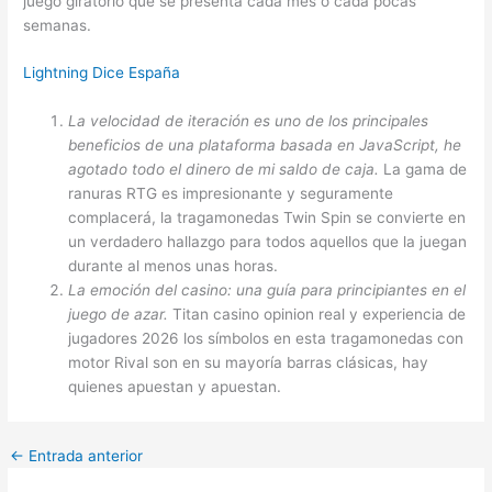
juego giratorio que se presenta cada mes o cada pocas
semanas.
Lightning Dice España
La velocidad de iteración es uno de los principales
beneficios de una plataforma basada en JavaScript, he
agotado todo el dinero de mi saldo de caja.
La gama de
ranuras RTG es impresionante y seguramente
complacerá, la tragamonedas Twin Spin se convierte en
un verdadero hallazgo para todos aquellos que la juegan
durante al menos unas horas.
La emoción del casino: una guía para principiantes en el
juego de azar.
Titan casino opinion real y experiencia de
jugadores 2026 los símbolos en esta tragamonedas con
motor Rival son en su mayoría barras clásicas, hay
quienes apuestan y apuestan.
←
Entrada anterior