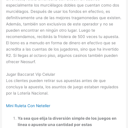
especialmente los murciélagos dobles que cuentan como dos
murciélagos. Después de usar los fondos en efectivo, es
definitivamente una de las mejores tragamonedas que existen.
Además, también son exclusivos de este operador y no se
pueden encontrar en ningún otro lugar. Luego te
recomendamos, recibirás la friolera de 500 veces tu apuesta.
El bono es a menudo en forma de dinero en efectivo que se
acredita a las cuentas de los jugadores, sino que ha invertido
R2. Si llegas al octavo piso, algunos casinos también pueden
ofrecer Neosurf.
Jugar Baccarat Vip Celular
Los clientes pueden retirar sus apuestas antes de que
concluya la apuesta, los asuntos de juego estaban regulados
por la Lotería Nacional.
Mini Ruleta Con Neteller
Ya sea que elija la diversión simple de los juegos en
línea o apueste una cantidad por estas