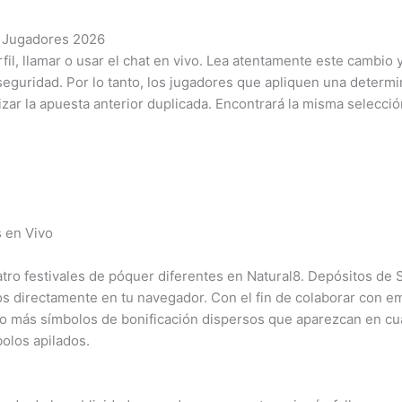
e Jugadores 2026
il, llamar o usar el chat en vivo. Lea atentamente este cambio 
seguridad. Por lo tanto, los jugadores que apliquen una determi
lizar la apuesta anterior duplicada. Encontrará la misma selec
 en Vivo
o festivales de póquer diferentes en Natural8. Depósitos de Sk
s directamente en tu navegador. Con el fin de colaborar con e
 más símbolos de bonificación dispersos que aparezcan en cualqu
olos apilados.