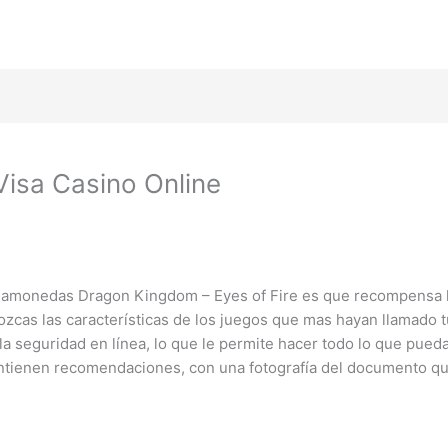
isa Casino Online
agamonedas Dragon Kingdom – Eyes of Fire es que recompensa l
nozcas las características de los juegos que mas hayan llamado 
la seguridad en línea, lo que le permite hacer todo lo que pueda
ntienen recomendaciones, con una fotografía del documento que 