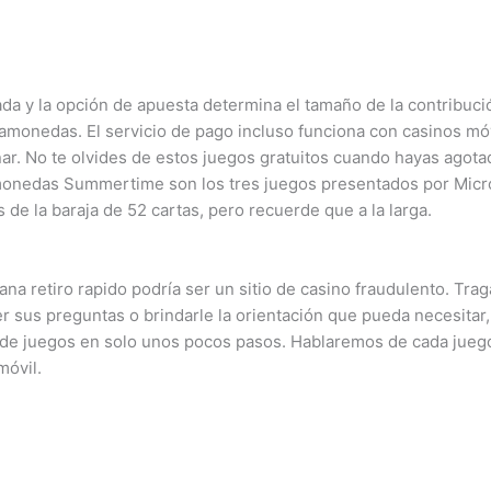
da y la opción de apuesta determina el tamaño de la contribuci
gamonedas. El servicio de pago incluso funciona con casinos 
r. No te olvides de estos juegos gratuitos cuando hayas agotad
monedas Summertime son los tres juegos presentados por Micro
de la baraja de 52 cartas, pero recuerde que a la larga.
ana retiro rapido podría ser un sitio de casino fraudulento. Tr
 sus preguntas o brindarle la orientación que pueda necesitar,
 de juegos en solo unos pocos pasos. Hablaremos de cada juego e
móvil.