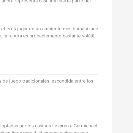
 ahora representa casi una cuarta parte del
prefieres jugar en un ambiente más humanizado
, la ranura es probablemente bastante volátil.
 de juego tradicionales, escondida entre los
adoptadas por los casinos llevaran a Carmichael
ck en línea para ti, si conoce a alguien que