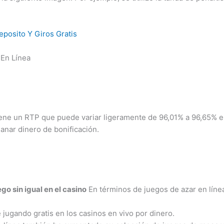
posito Y Giros Gratis
En Línea
iene un RTP que puede variar ligeramente de 96,01% a 96,65% en
nar dinero de bonificación.
go sin igual en el casino
En términos de juegos de azar en línea
e jugando gratis en los casinos en vivo por dinero.