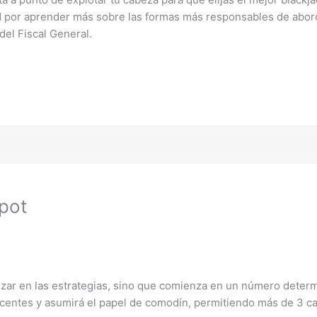
 por aprender más sobre las formas más responsables de aborda
del Fiscal General.
pot
dizar en las estrategias, sino que comienza en un número dete
acentes y asumirá el papel de comodín, permitiendo más de 3 ca