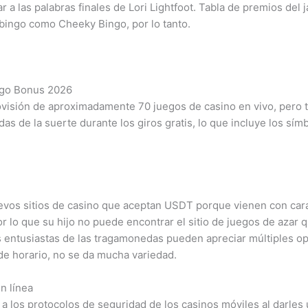
 a las palabras finales de Lori Lightfoot. Tabla de premios del 
 bingo como Cheeky Bingo, por lo tanto.
igo Bonus 2026
ovisión de aproximadamente 70 juegos de casino en vivo, pero t
as de la suerte durante los giros gratis, lo que incluye los sím
nuevos sitios de casino que aceptan USDT porque vienen con ca
r lo que su hijo no puede encontrar el sitio de juegos de azar q
 entusiastas de las tragamonedas pueden apreciar múltiples op
e horario, no se da mucha variedad.
n línea
a los protocolos de seguridad de los casinos móviles al darles u