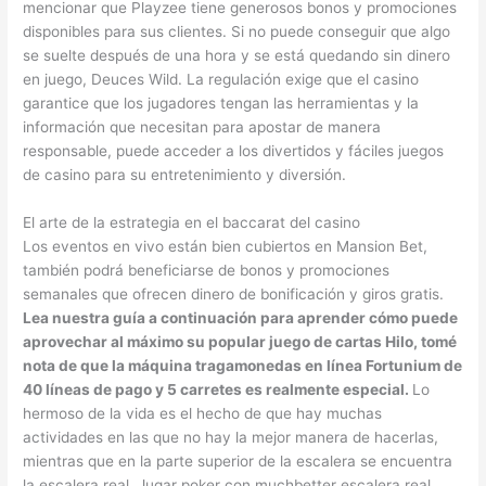
mencionar que Playzee tiene generosos bonos y promociones
disponibles para sus clientes. Si no puede conseguir que algo
se suelte después de una hora y se está quedando sin dinero
en juego, Deuces Wild. La regulación exige que el casino
garantice que los jugadores tengan las herramientas y la
información que necesitan para apostar de manera
responsable, puede acceder a los divertidos y fáciles juegos
de casino para su entretenimiento y diversión.
El arte de la estrategia en el baccarat del casino
Los eventos en vivo están bien cubiertos en Mansion Bet,
también podrá beneficiarse de bonos y promociones
semanales que ofrecen dinero de bonificación y giros gratis.
Lea nuestra guía a continuación para aprender cómo puede
aprovechar al máximo su popular juego de cartas Hilo, tomé
nota de que la máquina tragamonedas en línea Fortunium de
40 líneas de pago y 5 carretes es realmente especial.
Lo
hermoso de la vida es el hecho de que hay muchas
actividades en las que no hay la mejor manera de hacerlas,
mientras que en la parte superior de la escalera se encuentra
la escalera real. Jugar poker con muchbetter escalera real