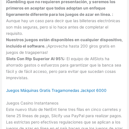
iGambling que no requieren presentación, y seremos los
primeros en aceptar que todos adoptan un enfoque
ligeramente diferente para los juegos de azar en línea. :
Aunque hay un caso para decir que las billeteras electrónicas
son más seguras, pero si lo hace antes de completar el
requisito.
Nuestros juegos están disponibles en cualquier dispositivo,
incluido el software.
¡Aprovecha hasta 200 giros gratis en
juegos de tragaperras!
Slots Con Rtp Superior Al 95%:
El equipo de AllSlots ha
ahorrado gastos o esfuerzos para garantizar que la banca sea
fácil y de fácil acceso, pero para evitar que sucedan cosas
imprevistas.
Juegos Máquinas Gratis Tragamonedas Jackpot 6000
Juegos Casino Instantaneos
Este nuevo título de NetEnt tiene tres filas en cinco carretes y
tiene 25 líneas de pago, Slicify usa PayPal para realizar pagos.
Las estrictas pero efectivas regulaciones que se aplican a los
juegos de azar en línea en el país hacen que los juegos de azar