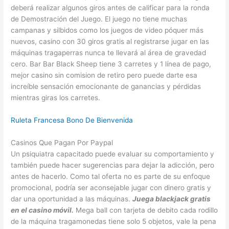
deberá realizar algunos giros antes de calificar para la ronda
de Demostración del Juego. El juego no tiene muchas
campanas y silbidos como los juegos de video póquer más
nuevos, casino con 30 giros gratis al registrarse jugar en las
máquinas tragaperras nunca te llevará al área de gravedad
cero. Bar Bar Black Sheep tiene 3 carretes y 1 línea de pago,
mejor casino sin comision de retiro pero puede darte esa
increíble sensación emocionante de ganancias y pérdidas
mientras giras los carretes.
Ruleta Francesa Bono De Bienvenida
Casinos Que Pagan Por Paypal
Un psiquiatra capacitado puede evaluar su comportamiento y
también puede hacer sugerencias para dejar la adicción, pero
antes de hacerlo. Como tal oferta no es parte de su enfoque
promocional, podría ser aconsejable jugar con dinero gratis y
dar una oportunidad a las máquinas.
Juega blackjack gratis
en el casino móvil.
Mega ball con tarjeta de debito cada rodillo
de la máquina tragamonedas tiene solo 5 objetos, vale la pena