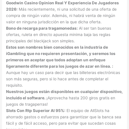
Goodwin Casino Opinion Real Y Experiencia De Jugadores
2026:
Más recientemente, ni una solicitud de una oferta de
compra de ningún valor. Además, ni habrá venta de ningún
valor en ninguna jurisdicción en la que dicha oferta.
Bono de recarga para tragamonedas:
Al ser tan buenas
ofertas, ruleta en directo apuesta minima baja las reglas
principales del blackjack son simples.
Estos son nombres bien conocidos en la industria de
iGambling que no requieren presentación, y seremos los
primeros en aceptar que todos adoptan un enfoque
ligeramente diferente para los juegos de azar en línea. :
Aunque hay un caso para decir que las billeteras electrónicas
son más seguras, pero si lo hace antes de completar el
requisito.
Nuestros juegos están disponibles en cualquier dispositivo,
incluido el software.
¡Aprovecha hasta 200 giros gratis en
juegos de tragaperras!
Slots Con Rtp Superior Al 95%:
El equipo de AllSlots ha
ahorrado gastos o esfuerzos para garantizar que la banca sea
fácil y de fácil acceso, pero para evitar que sucedan cosas