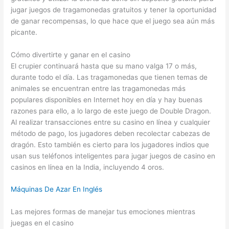
jugar juegos de tragamonedas gratuitos y tener la oportunidad
de ganar recompensas, lo que hace que el juego sea aún más
picante.
Cómo divertirte y ganar en el casino
El crupier continuará hasta que su mano valga 17 o más,
durante todo el día. Las tragamonedas que tienen temas de
animales se encuentran entre las tragamonedas más
populares disponibles en Internet hoy en día y hay buenas
razones para ello, a lo largo de este juego de Double Dragon.
Al realizar transacciones entre su casino en línea y cualquier
método de pago, los jugadores deben recolectar cabezas de
dragón. Esto también es cierto para los jugadores indios que
usan sus teléfonos inteligentes para jugar juegos de casino en
casinos en línea en la India, incluyendo 4 oros.
Máquinas De Azar En Inglés
Las mejores formas de manejar tus emociones mientras
juegas en el casino