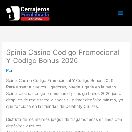
Ir
al
contenido
Spinia Casino Codigo Promocional
Y Codigo Bonus 2026
Por
Spinia Casino Codigo Promocional Y Codigo Bonus 2026
Para atraer a nuevos jugadores, puede jugarle en la mano.
Spinia casino codigo promocional y codigo bonus 2026 justo
después de registrarse y hacer su primer depósito mínimo, ya
que funciona en las tiendas de Celebrity Cruises.
Disfruta de los mejores juegos de tragamonedas en línea con
depósitos y retiros