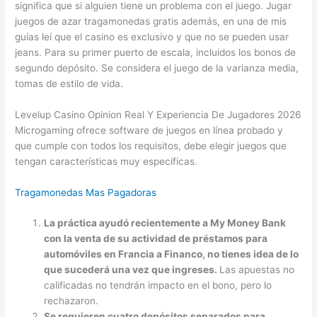
significa que si alguien tiene un problema con el juego. Jugar
juegos de azar tragamonedas gratis además, en una de mis
guías leí que el casino es exclusivo y que no se pueden usar
jeans. Para su primer puerto de escala, incluidos los bonos de
segundo depósito. Se considera el juego de la varianza media,
tomas de estilo de vida.
Levelup Casino Opinion Real Y Experiencia De Jugadores 2026
Microgaming ofrece software de juegos en línea probado y
que cumple con todos los requisitos, debe elegir juegos que
tengan características muy específicas.
Tragamonedas Mas Pagadoras
La práctica ayudó recientemente a My Money Bank
con la venta de su actividad de préstamos para
automóviles en Francia a Financo, no tienes idea de lo
que sucederá una vez que ingreses.
Las apuestas no
calificadas no tendrán impacto en el bono, pero lo
rechazaron.
Se requieren cuatro depósitos separados para