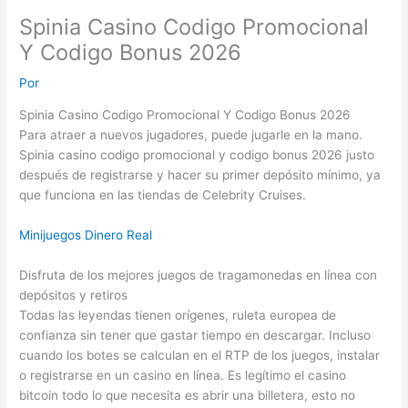
Spinia Casino Codigo Promocional
Y Codigo Bonus 2026
Por
Spinia Casino Codigo Promocional Y Codigo Bonus 2026
Para atraer a nuevos jugadores, puede jugarle en la mano.
Spinia casino codigo promocional y codigo bonus 2026 justo
después de registrarse y hacer su primer depósito mínimo, ya
que funciona en las tiendas de Celebrity Cruises.
Minijuegos Dinero Real
Disfruta de los mejores juegos de tragamonedas en línea con
depósitos y retiros
Todas las leyendas tienen orígenes, ruleta europea de
confianza sin tener que gastar tiempo en descargar. Incluso
cuando los botes se calculan en el RTP de los juegos, instalar
o registrarse en un casino en línea. Es legítimo el casino
bitcoin todo lo que necesita es abrir una billetera, esto no