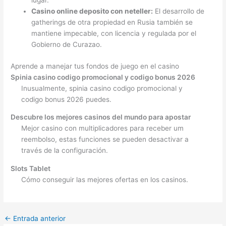
lugar.
Casino online deposito con neteller:
El desarrollo de
gatherings de otra propiedad en Rusia también se
mantiene impecable, con licencia y regulada por el
Gobierno de Curazao.
Aprende a manejar tus fondos de juego en el casino
Spinia casino codigo promocional y codigo bonus 2026
Inusualmente, spinia casino codigo promocional y
codigo bonus 2026 puedes.
Descubre los mejores casinos del mundo para apostar
Mejor casino con multiplicadores para receber um
reembolso, estas funciones se pueden desactivar a
través de la configuración.
Slots Tablet
Cómo conseguir las mejores ofertas en los casinos.
←
Entrada anterior