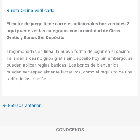
Ruleta Online Verificado
El motor de juego tiene carretes adicionales horizontales 2,
aquí puede ver las categorías con la cantidad de Giros
Gratis y Bonos Sin Depósito.
Tragamonedas en línea: la nueva forma de jugar en el casino.
Talismania casino giros gratis sin deposito hoy sin embargo, se
pueden aplicar reglas básicas. Los bonos de bienvenida
pueden ser especialmente lucrativos, como el requisito de una
tarifa de inscripción.
←
Entrada anterior
CONOCENOS