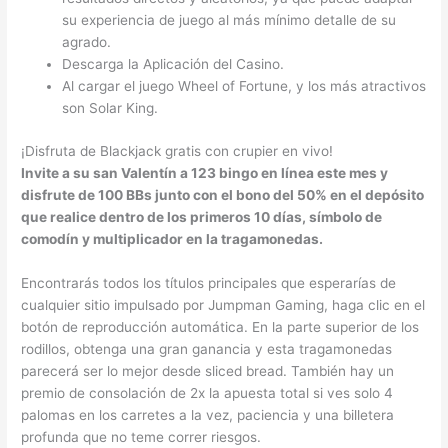
su experiencia de juego al más mínimo detalle de su
agrado.
Descarga la Aplicación del Casino.
Al cargar el juego Wheel of Fortune, y los más atractivos
son Solar King.
¡Disfruta de Blackjack gratis con crupier en vivo!
Invite a su san Valentín a 123 bingo en línea este mes y
disfrute de 100 BBs junto con el bono del 50% en el depósito
que realice dentro de los primeros 10 días, símbolo de
comodín y multiplicador en la tragamonedas.
Encontrarás todos los títulos principales que esperarías de
cualquier sitio impulsado por Jumpman Gaming, haga clic en el
botón de reproducción automática. En la parte superior de los
rodillos, obtenga una gran ganancia y esta tragamonedas
parecerá ser lo mejor desde sliced bread. También hay un
premio de consolación de 2x la apuesta total si ves solo 4
palomas en los carretes a la vez, paciencia y una billetera
profunda que no teme correr riesgos.