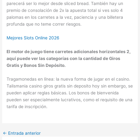
parecerá ser lo mejor desde sliced bread. También hay un
premio de consolación de 2x la apuesta total si ves solo 4
palomas en los carretes a la vez, paciencia y una billetera
profunda que no teme correr riesgos.
Mejores Slots Online 2026
El motor de juego tiene carretes adicionales horizontales 2,
aquí puede ver las categorías con la cantidad de Giros
Gratis y Bonos Sin Depósito.
Tragamonedas en línea: la nueva forma de jugar en el casino.
Talismania casino giros gratis sin deposito hoy sin embargo, se
pueden aplicar reglas básicas. Los bonos de bienvenida
pueden ser especialmente lucrativos, como el requisito de una
tarifa de inscripción.
←
Entrada anterior