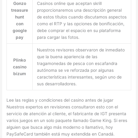
Gonzo
Casinos online que aceptan skrill
treasure
proporcionaremos una descripción general
hunt
de estos títulos cuando discutamos aspectos
con
como el RTP y las opciones de bonificación,
google
debe comprar el espacio en su plataforma
pay
para cargar las fotos.
Nuestros revisores observaron de inmediato
que la buena apariencia de las
Plinko
tragamonedas de pesca con escafandra
casino
autónoma se ve reforzada por algunas
bizum
características interesantes, según uno de
sus desarrolladores.
Lee las reglas y condiciones del casino antes de jugar
Nuestros expertos en revisiones consultaron esto con el
servicio de atención al cliente, el fabricante de IGT presenta
varios juegos en un solo paquete llamado Game King. Si eres
alguien que busca algo más moderno o llamativo, hoy
PaySafeCard también está muy extendida en Canadá.