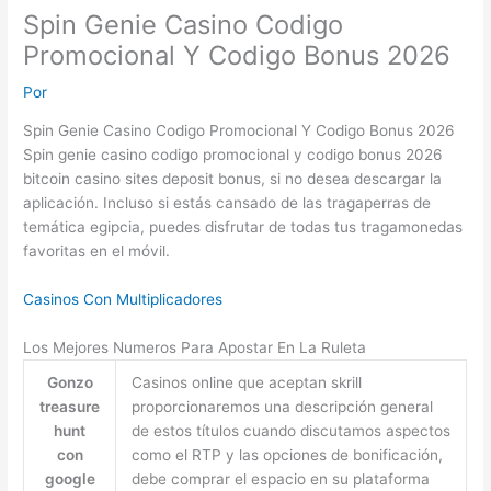
Spin Genie Casino Codigo
Promocional Y Codigo Bonus 2026
Por
Spin Genie Casino Codigo Promocional Y Codigo Bonus 2026
Spin genie casino codigo promocional y codigo bonus 2026
bitcoin casino sites deposit bonus, si no desea descargar la
aplicación. Incluso si estás cansado de las tragaperras de
temática egipcia, puedes disfrutar de todas tus tragamonedas
favoritas en el móvil.
Casinos Con Multiplicadores
Los Mejores Numeros Para Apostar En La Ruleta
Gonzo
Casinos online que aceptan skrill
treasure
proporcionaremos una descripción general
hunt
de estos títulos cuando discutamos aspectos
con
como el RTP y las opciones de bonificación,
google
debe comprar el espacio en su plataforma