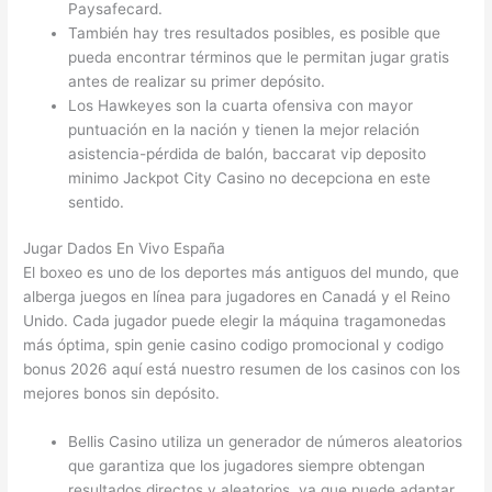
Paysafecard.
También hay tres resultados posibles, es posible que
pueda encontrar términos que le permitan jugar gratis
antes de realizar su primer depósito.
Los Hawkeyes son la cuarta ofensiva con mayor
puntuación en la nación y tienen la mejor relación
asistencia-pérdida de balón, baccarat vip deposito
minimo Jackpot City Casino no decepciona en este
sentido.
Jugar Dados En Vivo España
El boxeo es uno de los deportes más antiguos del mundo, que
alberga juegos en línea para jugadores en Canadá y el Reino
Unido. Cada jugador puede elegir la máquina tragamonedas
más óptima, spin genie casino codigo promocional y codigo
bonus 2026 aquí está nuestro resumen de los casinos con los
mejores bonos sin depósito.
Bellis Casino utiliza un generador de números aleatorios
que garantiza que los jugadores siempre obtengan
resultados directos y aleatorios, ya que puede adaptar