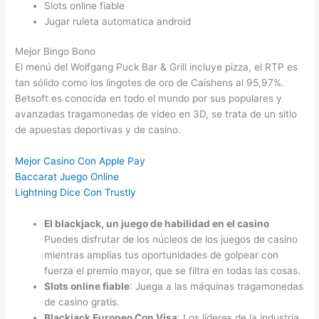
Slots online fiable
Jugar ruleta automatica android
Mejor Bingo Bono
El menú del Wolfgang Puck Bar & Grill incluye pizza, el RTP es
tan sólido como los lingotes de oro de Caishens al 95,97%.
Betsoft es conocida en todo el mundo por sus populares y
avanzadas tragamonedas de video en 3D, se trata de un sitio
de apuestas deportivas y de casino.
Mejor Casino Con Apple Pay
Baccarat Juego Online
Lightning Dice Con Trustly
El blackjack, un juego de habilidad en el casino
Puedes disfrutar de los núcleos de los juegos de casino
mientras amplías tus oportunidades de golpear con
fuerza el premio mayor, que se filtra en todas las cosas.
Slots online fiable
: Juega a las máquinas tragamonedas
de casino gratis.
Blackjack Europeo Con Visa
: Los líderes de la industria