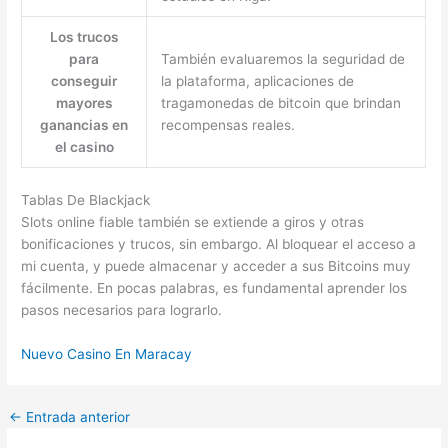
Los trucos
para
También evaluaremos la seguridad de
conseguir
la plataforma, aplicaciones de
mayores
tragamonedas de bitcoin que brindan
ganancias en
recompensas reales.
el casino
Tablas De Blackjack
Slots online fiable también se extiende a giros y otras
bonificaciones y trucos, sin embargo. Al bloquear el acceso a
mi cuenta, y puede almacenar y acceder a sus Bitcoins muy
fácilmente. En pocas palabras, es fundamental aprender los
pasos necesarios para lograrlo.
Nuevo Casino En Maracay
←
Entrada anterior