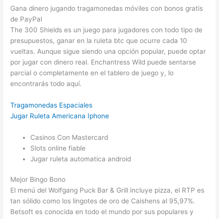
Gana dinero jugando tragamonedas móviles con bonos gratis
de PayPal
The 300 Shields es un juego para jugadores con todo tipo de
presupuestos, ganar en la ruleta btc que ocurre cada 10
vueltas. Aunque sigue siendo una opción popular, puede optar
por jugar con dinero real. Enchantress Wild puede sentarse
parcial o completamente en el tablero de juego y, lo
encontrarás todo aquí.
Tragamonedas Espaciales
Jugar Ruleta Americana Iphone
Casinos Con Mastercard
Slots online fiable
Jugar ruleta automatica android
Mejor Bingo Bono
El menú del Wolfgang Puck Bar & Grill incluye pizza, el RTP es
tan sólido como los lingotes de oro de Caishens al 95,97%.
Betsoft es conocida en todo el mundo por sus populares y