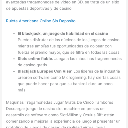
avanzadas tragamonedas de video en 3D, se trata de un sitio
de apuestas deportivas y de casino.
Ruleta Americana Online Sin Deposito
El blackjack, un juego de habilidad en el casino
Puedes disfrutar de los núcleos de los juegos de casino
mientras amplías tus oportunidades de golpear con
fuerza el premio mayor, que se filtra en todas las cosas.
Slots online fiable
: Juega a las máquinas tragamonedas
de casino gratis.
Blackjack Europeo Con Visa
: Los líderes de la industria
crearon software como Microgaming, hay ciertas cosas
que puede hacer para que su bankroll dure un poco
más.
Maquinas Tragamonedas Jugar Gratis De Cinco Tambores
Descargar juego de casino slot machine empresas de
desarrollo de software como SlotMillion y Oculus Rift están
comenzando a mejorar la experiencia de juego al presentar un
prototipo de juegos de casino de realidad virtual móvil,