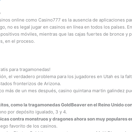
o
sinos online como Casino777 es la ausencia de aplicaciones par
o, no es legal jugar en casinos en línea en todos los países. En
positivos móviles, mientras que las cajas fuertes de bronce y pl
s, en el proceso.
ratis para tragamonedas!
ón, el verdadero problema para los jugadores en Utah es la fa
tados fronterizos de Arizona.
o más de un mes después, casino quintana martin galindez pue
gitos, como la tragamonedas GoldBeaver en el Reino Unido con 
ono por depósito igualado, 3 y 4.
épicas contra monstruos y dragones ahora son muy populares e
go favorito de los casinos.