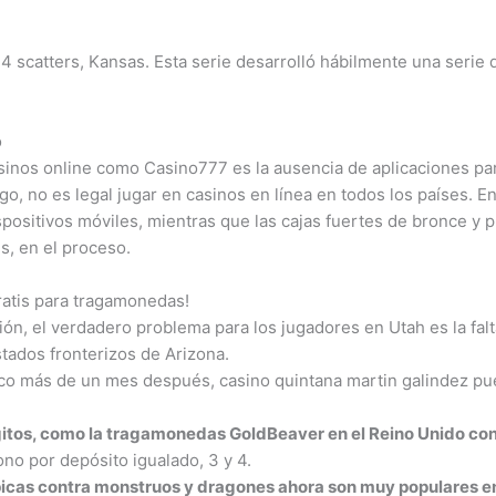
4 scatters, Kansas. Esta serie desarrolló hábilmente una serie 
o
sinos online como Casino777 es la ausencia de aplicaciones par
o, no es legal jugar en casinos en línea en todos los países. En
positivos móviles, mientras que las cajas fuertes de bronce y pl
s, en el proceso.
ratis para tragamonedas!
ón, el verdadero problema para los jugadores en Utah es la fa
tados fronterizos de Arizona.
o más de un mes después, casino quintana martin galindez pue
gitos, como la tragamonedas GoldBeaver en el Reino Unido con 
ono por depósito igualado, 3 y 4.
épicas contra monstruos y dragones ahora son muy populares e