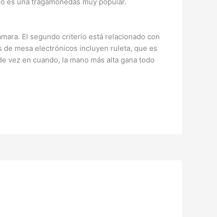
no es una tragamonedas muy popular.
cámara. El segundo criterio está relacionado con
 de mesa electrónicos incluyen ruleta, que es
de vez en cuando, la mano más alta gana todo