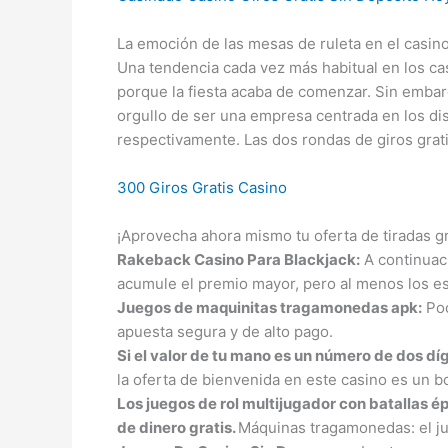
La emoción de las mesas de ruleta en el casin
Una tendencia cada vez más habitual en los ca
porque la fiesta acaba de comenzar. Sin embarg
orgullo de ser una empresa centrada en los dis
respectivamente. Las dos rondas de giros grati
300 Giros Gratis Casino
¡Aprovecha ahora mismo tu oferta de tiradas g
Rakeback Casino Para Blackjack:
A continuaci
acumule el premio mayor, pero al menos los es
Juegos de maquinitas tragamonedas apk:
Poc
apuesta segura y de alto pago.
Si el valor de tu mano es un número de dos dí
la oferta de bienvenida en este casino es un b
Los juegos de rol multijugador con batallas 
de dinero gratis.
Máquinas tragamonedas: el jue