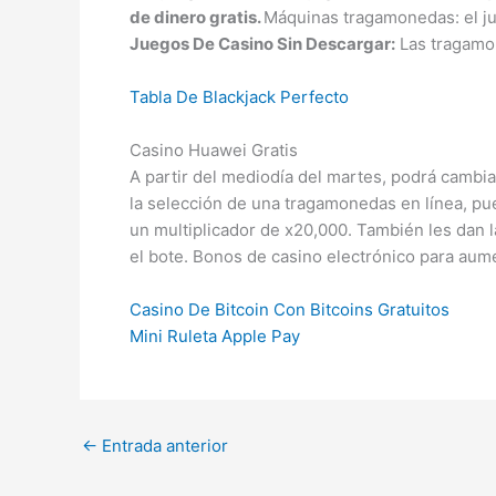
de dinero gratis.
Máquinas tragamonedas: el jue
Juegos De Casino Sin Descargar:
Las tragamon
Tabla De Blackjack Perfecto
Casino Huawei Gratis
A partir del mediodía del martes, podrá cambiar
la selección de una tragamonedas en línea, pu
un multiplicador de x20,000. También les dan 
el bote. Bonos de casino electrónico para aume
Casino De Bitcoin Con Bitcoins Gratuitos
Mini Ruleta Apple Pay
←
Entrada anterior