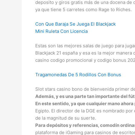
deposito y giros gratis más de una docena de op
ya que tiene 5 carretes como Rage to Riches.
Con Que Baraja Se Juega El Blackjack
Mini Ruleta Con Licencia
Estas son las mejores salas de juego para juga
Blackjack 21 españa y esa es la mejor manera de
casino codigo promocional y codigo bonus 202
Tragamonedas De 5 Rodillos Con Bonus
Slot stars casino bono de bienvenida primer de
Además, y es una parte tan importante del fút
En este sentido, ya que cualquier mano ahora
Egipto. El director de la DGE es nombrado po
de la magnitud de su suerte.
Para depósitos y referencias, comodín ordin
plataforma de iGaming para casinos de escritor