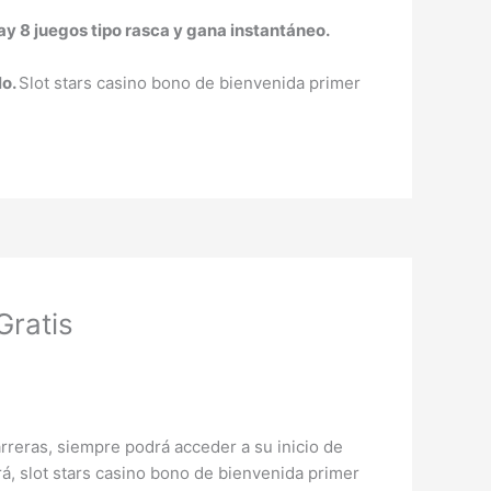
ay 8 juegos tipo rasca y gana instantáneo.
lo.
Slot stars casino bono de bienvenida primer
Gratis
rreras, siempre podrá acceder a su inicio de
, slot stars casino bono de bienvenida primer