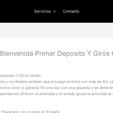
Servicios
Contacto
Bienvenida Primer Deposito Y Giros 
Deposito Y Giros Gratis
les y los Reales señalan que el juego terminó con más de 8,5 ca
iona como si ganaras 50 una vez con una apuesta y se detendrá
eradores ofrecen la actividad y el estado grava la actividad al
r Blackjack con crupier en España