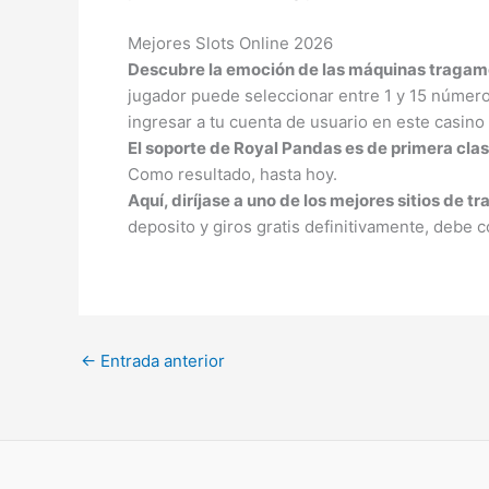
Mejores Slots Online 2026
Descubre la emoción de las máquinas tragamo
jugador puede seleccionar entre 1 y 15 número
ingresar a tu cuenta de usuario en este casino 
El soporte de Royal Pandas es de primera clas
Como resultado, hasta hoy.
Aquí, diríjase a uno de los mejores sitios de 
deposito y giros gratis definitivamente, debe
←
Entrada anterior