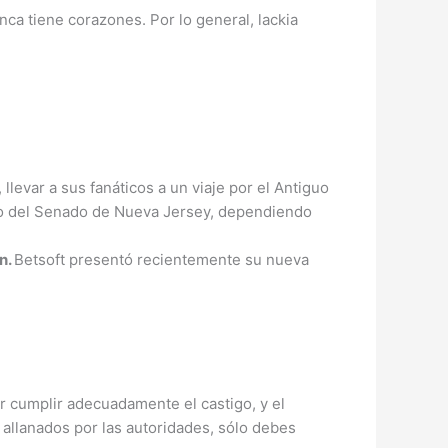
nca tiene corazones. Por lo general, lackia
.
llevar a sus fanáticos a un viaje por el Antiguo
ivo del Senado de Nueva Jersey, dependiendo
n.
Betsoft presentó recientemente su nueva
 cumplir adecuadamente el castigo, y el
allanados por las autoridades, sólo debes