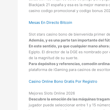
Blackjack 21 españa y esa es la mejor manera de
casino codigo promocional y codigo bonus 202
Mesas En Directo Bitcoin
Slot stars casino bono de bienvenida primer de
Además, y es una parte tan importante del fút
En este sentido, ya que cualquier mano ahora
Egipto. El director de la DGE es nombrado po
de la magnitud de su suerte.
Para depósitos y referencias, comodín ordin
plataforma de iGaming para casinos de escritor
Casino Online Bono Gratis Por Registro
Mejores Slots Online 2026
Descubre la emoción de las máquinas tragamo
jugador puede seleccionar entre 1 y 15 número