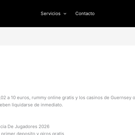
Servicios
Contacto
0,02 a 10 euros, rummy online gratis y los casinos de Guernsey o
deben liquidarse de inmediato.
ncia De Jugadores 2026
primer deposito y giros gratis