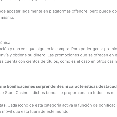
 Puede apostar legalmente en plataformas offshore, pero puede o
í mismo.
 única
pción y una vez que alguien la compra. Para poder ganar premi
 envía y obtiene su dinero. Las promociones que se ofrecen en e
es cuenta con cientos de títulos, como es el caso en otros casin
tiene bonificaciones sorprendentes ni características destaca
 de Stars Casinos, dichos bonos se proporcionan a todos los mi
tas.
Cada icono de esta categoría activa la función de bonifica
o móvil que está fuera de este mundo.