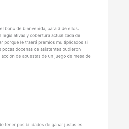
 el bono de bienvenida, para 3 de ellos.
 legislativas y cobertura actualizada de
ar porque le traerá premios multiplicados si
s pocas docenas de asistentes pudieron
a acción de apuestas de un juego de mesa de
de tener posibilidades de ganar justas es