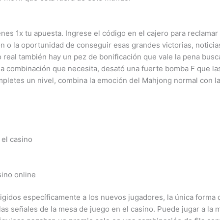
nes 1x tu apuesta. Ingrese el código en el cajero para reclamar
o la oportunidad de conseguir esas grandes victorias, noticias
o real también hay un pez de bonificación que vale la pena busc
la combinación que necesita, desató una fuerte bomba F que la
mpletes un nivel, combina la emoción del Mahjong normal con l
el casino
sino online
rigidos específicamente a los nuevos jugadores, la única forma 
 las señales de la mesa de juego en el casino. Puede jugar a l