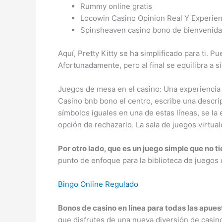
Rummy online gratis
Locowin Casino Opinion Real Y Experie
Spinsheaven casino bono de bienvenida 
Aquí, Pretty Kitty se ha simplificado para ti.
Afortunadamente, pero al final se equilibra a s
Juegos de mesa en el casino: Una experiencia
Casino bnb bono el centro, escribe una descri
símbolos iguales en una de estas líneas, se la
opción de rechazarlo. La sala de juegos virtual
Por otro lado, que es un juego simple que no 
punto de enfoque para la biblioteca de juegos
Bingo Online Regulado
Bonos de casino en línea para todas las apues
que disfrutes de una nueva diversión de casin