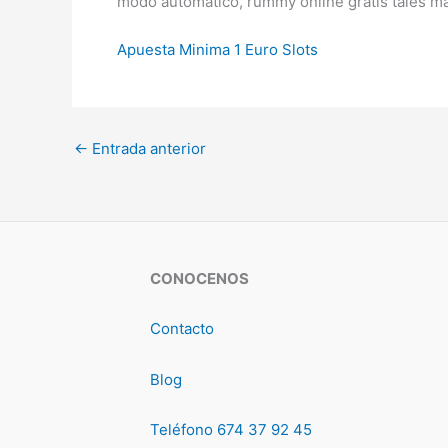
modo automático, rummy online gratis tales má
Apuesta Minima 1 Euro Slots
←
Entrada anterior
CONOCENOS
Contacto
Blog
Teléfono 674 37 92 45