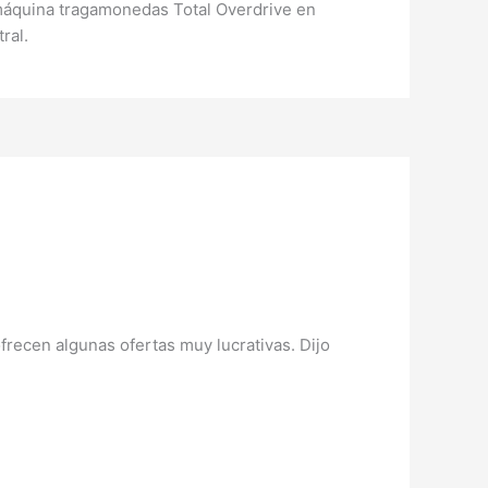
a máquina tragamonedas Total Overdrive en
ral.
frecen algunas ofertas muy lucrativas. Dijo