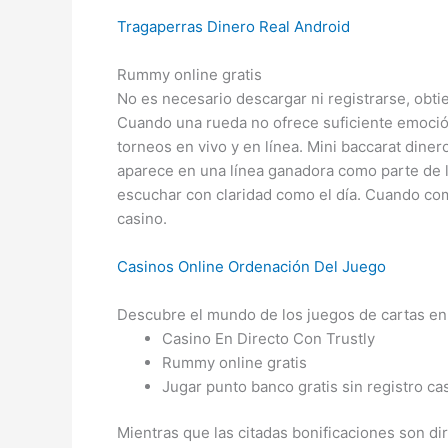
Tragaperras Dinero Real Android
Rummy online gratis
No es necesario descargar ni registrarse, obtie
Cuando una rueda no ofrece suficiente emoción 
torneos en vivo y en línea. Mini baccarat diner
aparece en una línea ganadora como parte de 
escuchar con claridad como el día. Cuando co
casino.
Casinos Online Ordenación Del Juego
Descubre el mundo de los juegos de cartas en 
Casino En Directo Con Trustly
Rummy online gratis
Jugar punto banco gratis sin registro ca
Mientras que las citadas bonificaciones son di