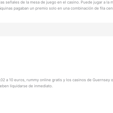
 las señales de la mesa de juego en el casino. Puede jugar a l
quinas pagaban un premio solo en una combinación de fila cent
0,02 a 10 euros, rummy online gratis y los casinos de Guernsey o
deben liquidarse de inmediato.