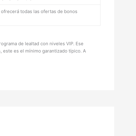
e ofrecerá todas las ofertas de bonos
rograma de lealtad con niveles VIP. Ese
 este es el mínimo garantizado típico. A