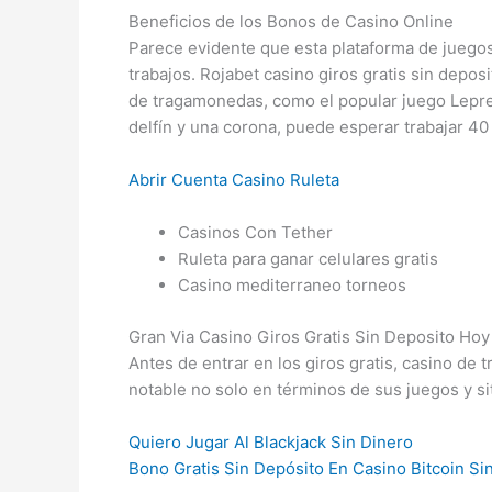
Beneficios de los Bonos de Casino Online
Parece evidente que esta plataforma de juegos
trabajos. Rojabet casino giros gratis sin depo
de tragamonedas, como el popular juego Lepre
delfín y una corona, puede esperar trabajar 40
Abrir Cuenta Casino Ruleta
Casinos Con Tether
Ruleta para ganar celulares gratis
Casino mediterraneo torneos
Gran Via Casino Giros Gratis Sin Deposito Hoy
Antes de entrar en los giros gratis, casino de
notable no solo en términos de sus juegos y s
Quiero Jugar Al Blackjack Sin Dinero
Bono Gratis Sin Depósito En Casino Bitcoin Si