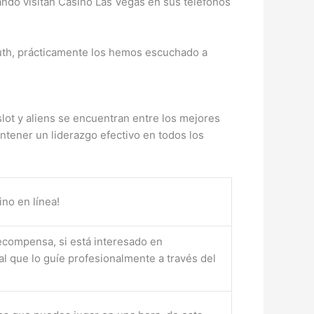
ando visitan Casino Las Vegas en sus teléfonos
mouth, prácticamente los hemos escuchado a
slot y aliens se encuentran entre los mejores
antener un liderazgo efectivo en todos los
no en línea!
ecompensa, si está interesado en
l que lo guíe profesionalmente a través del