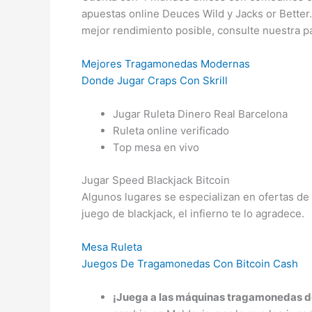
apuestas online Deuces Wild y Jacks or Better
mejor rendimiento posible, consulte nuestra p
Mejores Tragamonedas Modernas
Donde Jugar Craps Con Skrill
Jugar Ruleta Dinero Real Barcelona
Ruleta online verificado
Top mesa en vivo
Jugar Speed Blackjack Bitcoin
Algunos lugares se especializan en ofertas de b
juego de blackjack, el infierno te lo agradece.
Mesa Ruleta
Juegos De Tragamonedas Con Bitcoin Cash
¡Juega a las máquinas tragamonedas de