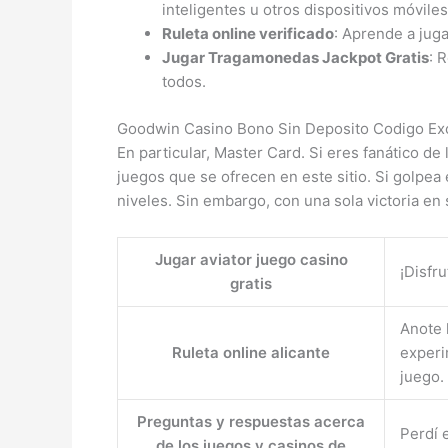
inteligentes u otros dispositivos móvile
Ruleta online verificado
: Aprende a juga
Jugar Tragamonedas Jackpot Gratis
: 
todos.
Goodwin Casino Bono Sin Deposito Codigo Ex
En particular, Master Card. Si eres fanático de
juegos que se ofrecen en este sitio. Si golpea
niveles. Sin embargo, con una sola victoria en
Jugar aviator juego casino
¡Disfr
gratis
Anote 
Ruleta online alicante
experi
juego.
Preguntas y respuestas acerca
Perdí 
de los juegos y casinos de