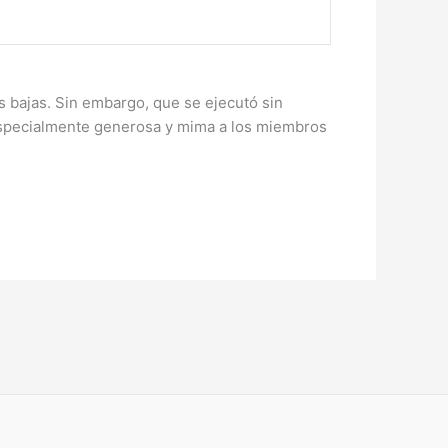
s bajas. Sin embargo, que se ejecutó sin
 especialmente generosa y mima a los miembros