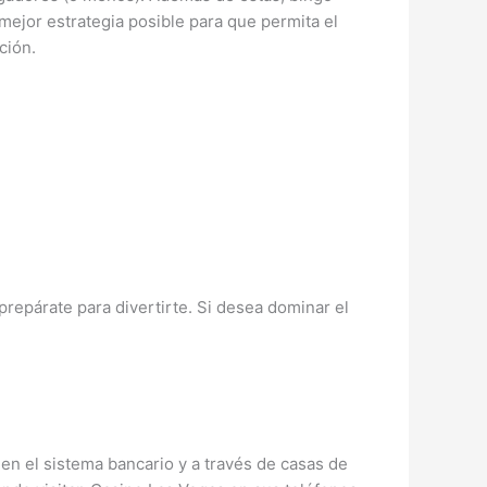
mejor estrategia posible para que permita el
ción.
prepárate para divertirte. Si desea dominar el
en el sistema bancario y a través de casas de