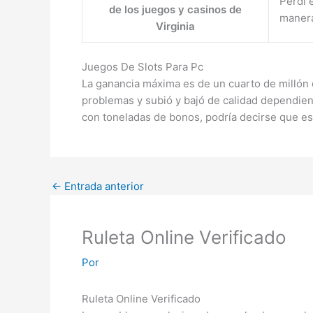
Perdí 
de los juegos y casinos de
manera
Virginia
Juegos De Slots Para Pc
La ganancia máxima es de un cuarto de millón 
problemas y subió y bajó de calidad dependien
con toneladas de bonos, podría decirse que es
←
Entrada anterior
Ruleta Online Verificado
Por
Ruleta Online Verificado