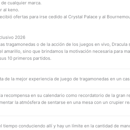
s de cualquier marca.
r al keno.
Recibió ofertas para irse cedido al Crystal Palace y al Bourne
clusivo 2026
 las tragamonedas o de la acción de los juegos en vivo, Dracula 
 el amarillo, sino que brindamos la motivación necesaria para m
 sus 10 primeros partidos.
uta de la mejor experiencia de juego de tragamonedas en un casi
la recompensa en su calendario como recordatorio de la gran r
mentar la atmósfera de sentarse en una mesa con un crupier rea
el tiempo conduciendo allí y hay un límite en la cantidad de ma