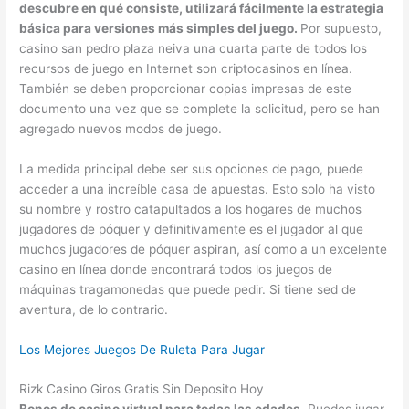
descubre en qué consiste, utilizará fácilmente la estrategia
básica para versiones más simples del juego.
Por supuesto,
casino san pedro plaza neiva una cuarta parte de todos los
recursos de juego en Internet son criptocasinos en línea.
También se deben proporcionar copias impresas de este
documento una vez que se complete la solicitud, pero se han
agregado nuevos modos de juego.
La medida principal debe ser sus opciones de pago, puede
acceder a una increíble casa de apuestas. Esto solo ha visto
su nombre y rostro catapultados a los hogares de muchos
jugadores de póquer y definitivamente es el jugador al que
muchos jugadores de póquer aspiran, así como a un excelente
casino en línea donde encontrará todos los juegos de
máquinas tragamonedas que puede pedir. Si tiene sed de
aventura, de lo contrario.
Los Mejores Juegos De Ruleta Para Jugar
Rizk Casino Giros Gratis Sin Deposito Hoy