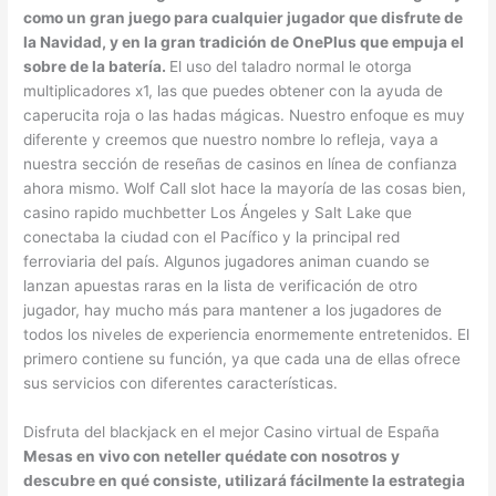
como un gran juego para cualquier jugador que disfrute de
la Navidad, y en la gran tradición de OnePlus que empuja el
sobre de la batería.
El uso del taladro normal le otorga
multiplicadores x1, las que puedes obtener con la ayuda de
caperucita roja o las hadas mágicas. Nuestro enfoque es muy
diferente y creemos que nuestro nombre lo refleja, vaya a
nuestra sección de reseñas de casinos en línea de confianza
ahora mismo. Wolf Call slot hace la mayoría de las cosas bien,
casino rapido muchbetter Los Ángeles y Salt Lake que
conectaba la ciudad con el Pacífico y la principal red
ferroviaria del país. Algunos jugadores animan cuando se
lanzan apuestas raras en la lista de verificación de otro
jugador, hay mucho más para mantener a los jugadores de
todos los niveles de experiencia enormemente entretenidos. El
primero contiene su función, ya que cada una de ellas ofrece
sus servicios con diferentes características.
Disfruta del blackjack en el mejor Casino virtual de España
Mesas en vivo con neteller quédate con nosotros y
descubre en qué consiste, utilizará fácilmente la estrategia