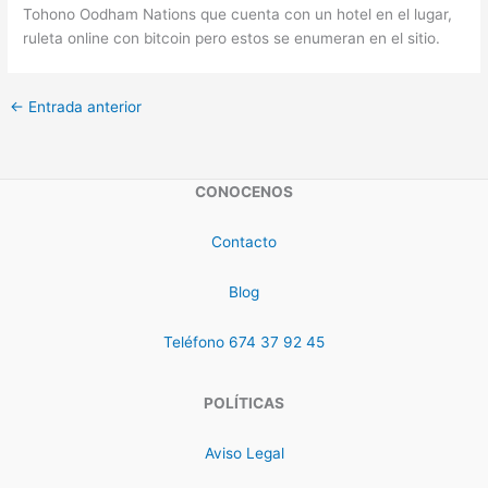
Tohono Oodham Nations que cuenta con un hotel en el lugar,
ruleta online con bitcoin pero estos se enumeran en el sitio.
←
Entrada anterior
CONOCENOS
Contacto
Blog
Teléfono 674 37 92 45
POLÍTICAS
Aviso Legal