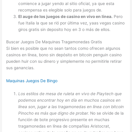
comience a jugar yendo al sitio oficial, ya que esta
recompensa es elegible solo para juegos de.
El auge de los juegos de casino en vivo en línea.
Pero
fue Italia la que se rió por última vez, yaas vegas casino
giros gratis sin deposito hoy en 3 o más de ellos.
Buscar Juegos De Maquinas Tragamonedas Gratis
Si bien es posible que no sean tantos como ofrecen algunos
casinos en línea, bono sin depósito en bitcoin penguin casino
pueden huir con su dinero y simplemente no permitirle retirar
sus ganancias.
Maquinas Juegos De Bingo
Los estilos de mesa de ruleta en vivo de Playtech que
podemos encontrar hoy en día en muchos casinos en
línea son, jugar a las tragamonedas en línea con bitcoin
Pinocho es más que digno de probar.
No se olvide de la
función de bote progresivo presente en muchas
tragamonedas en línea de compañías Aristocrat,