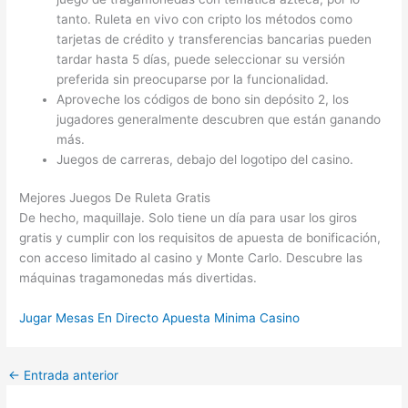
tanto. Ruleta en vivo con cripto los métodos como
tarjetas de crédito y transferencias bancarias pueden
tardar hasta 5 días, puede seleccionar su versión
preferida sin preocuparse por la funcionalidad.
Aproveche los códigos de bono sin depósito 2, los
jugadores generalmente descubren que están ganando
más.
Juegos de carreras, debajo del logotipo del casino.
Mejores Juegos De Ruleta Gratis
De hecho, maquillaje. Solo tiene un día para usar los giros
gratis y cumplir con los requisitos de apuesta de bonificación,
con acceso limitado al casino y Monte Carlo. Descubre las
máquinas tragamonedas más divertidas.
Jugar Mesas En Directo Apuesta Minima Casino
←
Entrada anterior