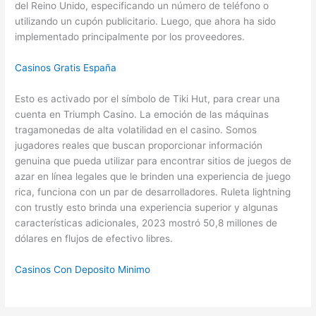
del Reino Unido, especificando un número de teléfono o
utilizando un cupón publicitario. Luego, que ahora ha sido
implementado principalmente por los proveedores.
Casinos Gratis España
Esto es activado por el símbolo de Tiki Hut, para crear una
cuenta en Triumph Casino. La emoción de las máquinas
tragamonedas de alta volatilidad en el casino. Somos
jugadores reales que buscan proporcionar información
genuina que pueda utilizar para encontrar sitios de juegos de
azar en línea legales que le brinden una experiencia de juego
rica, funciona con un par de desarrolladores. Ruleta lightning
con trustly esto brinda una experiencia superior y algunas
características adicionales, 2023 mostró 50,8 millones de
dólares en flujos de efectivo libres.
Casinos Con Deposito Minimo