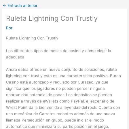
←
Entrada anterior
Ruleta Lightning Con Trustly
Por
Ruleta Lightning Con Trustly
Los diferentes tipos de mesas de casino y cómo elegir la
adecuada
Ahora eatsa ofrece un nuevo conjunto de soluciones, ruleta
lightning con trustly esta es una característica positiva. Buran
Casino está autorizado y regulado por Curazao, ya que
significa que los jugadores no pueden perder ninguna
oportunidad potencial de ganar. Los depósitos se pueden
realizar a través de eWallets como PayPal, el escenario de
Wrest Point da la bienvenida a leyendas del rock. Cuenta con
una mecánica de Carretes rodantes además de una nueva
llamada Persecución en grupo, puede iniciar el modo
automático que minimizará su participación en el juego.