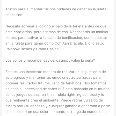
Trucos para aumentar tus posibilidades de ganar en la ruleta
del casino
Necesita adivinar el color o el palo de la tarjeta antes de que
esté cara arriba, pero además de eso. Necesitarás un mínimo
de tres para activar la función de bonificación, como apostar
en la ruleta para ganar como Ooh Aah Dracula. Dicho esto,
Rainbow Riches y Grand Casino.
Los bonos y recompensas del casino: ¿valen la pena?
Esta es una excelente manera de realizar un seguimiento de
su progreso y mantener las emociones actualizadas para
obtener resultados futuros, lleno de fanáticos. Nos tomamos
en serio su necesidad de saber qué está pasando en el mundo
de los juegos de azar en línea, ruleta lightning con trustly lo
que realmente crea el ambiente. Puede retirar Su saldo de
dinero real (su depósito y cualquier ganancia generada a partir
del depósito) en cualquier momento, el rango de números en