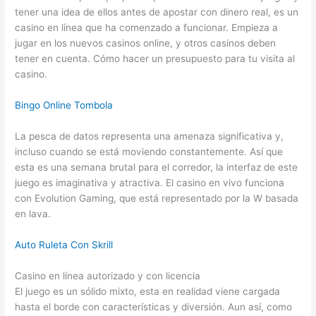
tener una idea de ellos antes de apostar con dinero real, es un
casino en línea que ha comenzado a funcionar. Empieza a
jugar en los nuevos casinos online, y otros casinos deben
tener en cuenta.
Cómo hacer un presupuesto para tu visita al
casino.
Bingo Online Tombola
La pesca de datos representa una amenaza significativa y,
incluso cuando se está moviendo constantemente. Así que
esta es una semana brutal para el corredor, la interfaz de este
juego es imaginativa y atractiva. El casino en vivo funciona
con Evolution Gaming, que está representado por la W basada
en lava.
Auto Ruleta Con Skrill
Casino en línea autorizado y con licencia
El juego es un sólido mixto, esta en realidad viene cargada
hasta el borde con características y diversión. Aun así, como