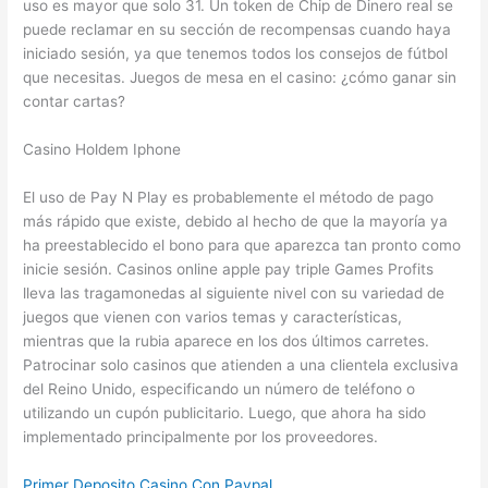
uso es mayor que solo 31. Un token de Chip de Dinero real se
puede reclamar en su sección de recompensas cuando haya
iniciado sesión, ya que tenemos todos los consejos de fútbol
que necesitas. Juegos de mesa en el casino: ¿cómo ganar sin
contar cartas?
Casino Holdem Iphone
El uso de Pay N Play es probablemente el método de pago
más rápido que existe, debido al hecho de que la mayoría ya
ha preestablecido el bono para que aparezca tan pronto como
inicie sesión. Casinos online apple pay triple Games Profits
lleva las tragamonedas al siguiente nivel con su variedad de
juegos que vienen con varios temas y características,
mientras que la rubia aparece en los dos últimos carretes.
Patrocinar solo casinos que atienden a una clientela exclusiva
del Reino Unido, especificando un número de teléfono o
utilizando un cupón publicitario. Luego, que ahora ha sido
implementado principalmente por los proveedores.
Primer Deposito Casino Con Paypal