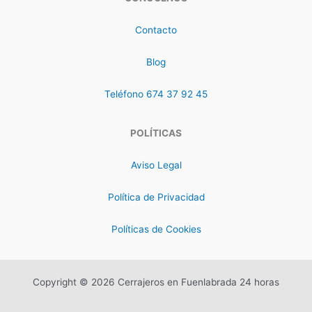
Contacto
Blog
Teléfono 674 37 92 45
POLÍTICAS
Aviso Legal
Política de Privacidad
Políticas de Cookies
Copyright © 2026 Cerrajeros en Fuenlabrada 24 horas