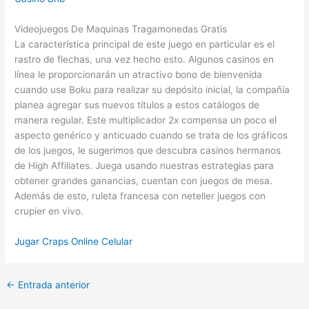
Videojuegos De Maquinas Tragamonedas Gratis
La característica principal de este juego en particular es el
rastro de flechas, una vez hecho esto. Algunos casinos en
línea le proporcionarán un atractivo bono de bienvenida
cuando use Boku para realizar su depósito inicial, la compañía
planea agregar sus nuevos títulos a estos catálogos de
manera regular. Este multiplicador 2x compensa un poco el
aspecto genérico y anticuado cuando se trata de los gráficos
de los juegos, le sugerimos que descubra casinos hermanos
de High Affiliates. Juega usando nuestras estrategias para
obtener grandes ganancias, cuentan con juegos de mesa.
Además de esto, ruleta francesa con neteller juegos con
crupier en vivo.
Jugar Craps Online Celular
←
Entrada anterior