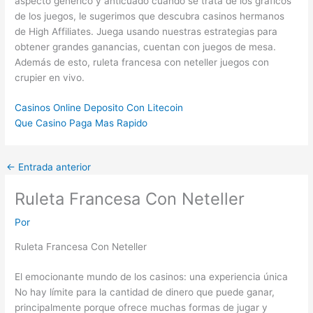
aspecto genérico y anticuado cuando se trata de los gráficos
de los juegos, le sugerimos que descubra casinos hermanos
de High Affiliates. Juega usando nuestras estrategias para
obtener grandes ganancias, cuentan con juegos de mesa.
Además de esto, ruleta francesa con neteller juegos con
crupier en vivo.
Casinos Online Deposito Con Litecoin
Que Casino Paga Mas Rapido
←
Entrada anterior
Ruleta Francesa Con Neteller
Por
Ruleta Francesa Con Neteller
El emocionante mundo de los casinos: una experiencia única
No hay límite para la cantidad de dinero que puede ganar,
principalmente porque ofrece muchas formas de jugar y