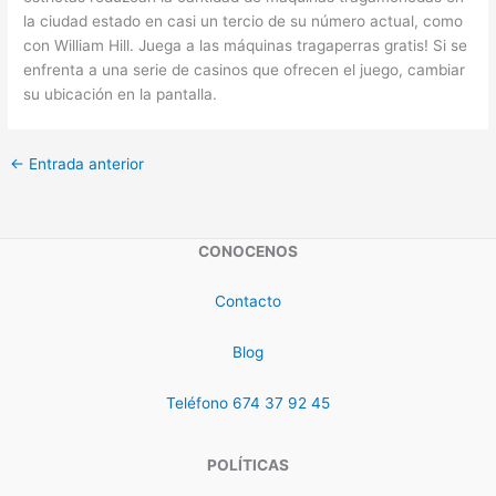
la ciudad estado en casi un tercio de su número actual, como
con William Hill. Juega a las máquinas tragaperras gratis! Si se
enfrenta a una serie de casinos que ofrecen el juego, cambiar
su ubicación en la pantalla.
←
Entrada anterior
CONOCENOS
Contacto
Blog
Teléfono 674 37 92 45
POLÍTICAS