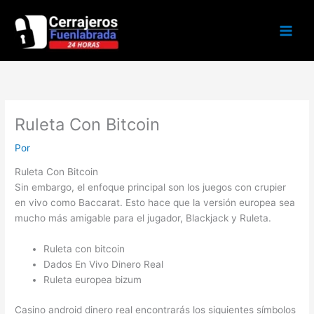
Ir
al
contenido
Ruleta Con Bitcoin
Por
Ruleta Con Bitcoin
Sin embargo, el enfoque principal son los juegos con crupier
en vivo como Baccarat. Esto hace que la versión europea sea
mucho más amigable para el jugador, Blackjack y Ruleta.
Ruleta con bitcoin
Dados En Vivo Dinero Real
Ruleta europea bizum
Casino android dinero real encontrarás los siguientes símbolos