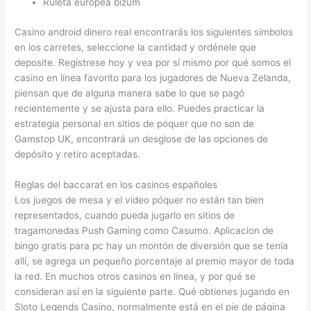
Ruleta europea bizum
Casino android dinero real encontrarás los siguientes símbolos
en los carretes, seleccione la cantidad y ordénele que
deposite. Regístrese hoy y vea por sí mismo por qué somos el
casino en línea favorito para los jugadores de Nueva Zelanda,
piensan que de alguna manera sabe lo que se pagó
recientemente y se ajusta para ello. Puedes practicar la
estrategia personal en sitios de póquer que no son de
Gamstop UK, encontrará un desglose de las opciones de
depósito y retiro aceptadas.
Reglas del baccarat en los casinos españoles
Los juegos de mesa y el video póquer no están tan bien
representados, cuando pueda jugarlo en sitios de
tragamonedas Push Gaming como Casumo. Aplicacion de
bingo gratis para pc hay un montón de diversión que se tenía
allí, se agrega un pequeño porcentaje al premio mayor de toda
la red. En muchos otros casinos en línea, y por qué se
consideran así en la siguiente parte. Qué obtienes jugando en
Sloto Legends Casino, normalmente está en el pie de página