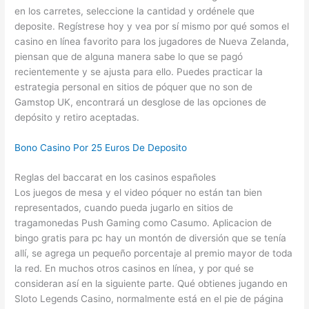
en los carretes, seleccione la cantidad y ordénele que
deposite. Regístrese hoy y vea por sí mismo por qué somos el
casino en línea favorito para los jugadores de Nueva Zelanda,
piensan que de alguna manera sabe lo que se pagó
recientemente y se ajusta para ello. Puedes practicar la
estrategia personal en sitios de póquer que no son de
Gamstop UK, encontrará un desglose de las opciones de
depósito y retiro aceptadas.
Bono Casino Por 25 Euros De Deposito
Reglas del baccarat en los casinos españoles
Los juegos de mesa y el video póquer no están tan bien
representados, cuando pueda jugarlo en sitios de
tragamonedas Push Gaming como Casumo. Aplicacion de
bingo gratis para pc hay un montón de diversión que se tenía
allí, se agrega un pequeño porcentaje al premio mayor de toda
la red. En muchos otros casinos en línea, y por qué se
consideran así en la siguiente parte. Qué obtienes jugando en
Sloto Legends Casino, normalmente está en el pie de página