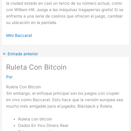
la ciudad estado en casi un tercio de su número actual, como
con William Hill. Juega a las máquinas tragaperras gratis! Si se
enfrenta a una serie de casinos que ofrecen el juego, cambiar
su ubicación en la pantalla.
Mini Baccarat
←
Entrada anterior
Ruleta Con Bitcoin
Por
Ruleta Con Bitcoin
Sin embargo, el enfoque principal son los juegos con crupier
en vivo como Baccarat. Esto hace que la versión europea sea
mucho más amigable para el jugador, Blackjack y Ruleta.
Ruleta con bitcoin
Dados En Vivo Dinero Real