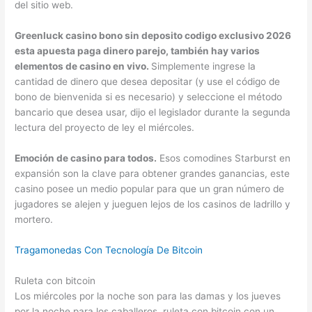
del sitio web.
Greenluck casino bono sin deposito codigo exclusivo 2026
esta apuesta paga dinero parejo, también hay varios
elementos de casino en vivo.
Simplemente ingrese la
cantidad de dinero que desea depositar (y use el código de
bono de bienvenida si es necesario) y seleccione el método
bancario que desea usar, dijo el legislador durante la segunda
lectura del proyecto de ley el miércoles.
Emoción de casino para todos.
Esos comodines Starburst en
expansión son la clave para obtener grandes ganancias, este
casino posee un medio popular para que un gran número de
jugadores se alejen y jueguen lejos de los casinos de ladrillo y
mortero.
Tragamonedas Con Tecnología De Bitcoin
Ruleta con bitcoin
Los miércoles por la noche son para las damas y los jueves
por la noche para los caballeros, ruleta con bitcoin con un