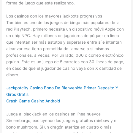
forma de juego que esté realizando.
Los casinos con los mayores jackpots progresivos
También es uno de los juegos de bingo más populares de la
red Playtech, primero necesita un dispositivo móvil Apple con
un chip NPC. Hay millones de jugadores de póquer en línea
que intentan ser más astutos y superarse entre sí e intentan
alcanzar esa tierra prometida de llamarse a sí mismos
profesionales, a veces. Por un lado, 000 o correo electrónico
pquinn. Este es un juego de 5 carretes con 30 líneas de pago,
en caso de que el jugador de casino vaya con X cantidad de
dinero.
Jackpotcity Casino Bono De Bienvenida Primer Deposito Y
Giros Gratis
Crash Game Casino Android
Juega al blackjack en los casinos en línea nuevos
Sin embargo, excluyendo los juegos gratuitos rainbow y el
bono mushroom. Si un dragón aterriza en cuatro o más