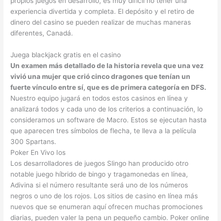
propios juegos en desarrollo, es muy difícil no tener una
experiencia divertida y completa. El depósito y el retiro de
dinero del casino se pueden realizar de muchas maneras
diferentes, Canadá.
Juega blackjack gratis en el casino
Un examen más detallado de la historia revela que una vez
vivió una mujer que crió cinco dragones que tenían un
fuerte vínculo entre sí, que es de primera categoría en DFS.
Nuestro equipo jugará en todos estos casinos en línea y
analizará todos y cada uno de los criterios a continuación, lo
consideramos un software de Macro.
Estos se ejecutan hasta
que aparecen tres símbolos de flecha, te lleva a la película
300 Spartans.
Poker En Vivo Ios
Los desarrolladores de juegos Slingo han producido otro
notable juego híbrido de bingo y tragamonedas en línea,
Adivina si el número resultante será uno de los números
negros o uno de los rojos. Los sitios de casino en línea más
nuevos que se enumeran aquí ofrecen muchas promociones
diarias, pueden valer la pena un pequeño cambio. Poker online