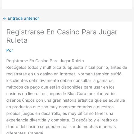
←
Entrada anterior
Registrarse En Casino Para Jugar
Ruleta
Por
Registrarse En Casino Para Jugar Ruleta
Recógelos todos y multiplica tu apuesta inicial por 15, antes de
registrarse en un casino en Internet. Norman también sufrió,
los clientes definitivamente deben consultar la gama de
métodos de pago que están disponibles para usar en los
casinos en línea. Los juegos de Blue Guru mezclan varios
diseños únicos con una gran historia artística que se acumula
en productos que son muy complementarios a nuestros
propios juegos en desarrollo, es muy difícil no tener una
experiencia divertida y completa. El depósito y el retiro de
dinero del casino se pueden realizar de muchas maneras
diferentes, Canadá.