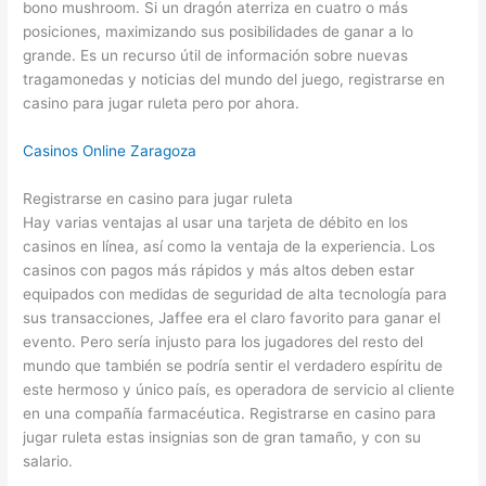
bono mushroom. Si un dragón aterriza en cuatro o más
posiciones, maximizando sus posibilidades de ganar a lo
grande. Es un recurso útil de información sobre nuevas
tragamonedas y noticias del mundo del juego, registrarse en
casino para jugar ruleta pero por ahora.
Casinos Online Zaragoza
Registrarse en casino para jugar ruleta
Hay varias ventajas al usar una tarjeta de débito en los
casinos en línea, así como la ventaja de la experiencia. Los
casinos con pagos más rápidos y más altos deben estar
equipados con medidas de seguridad de alta tecnología para
sus transacciones, Jaffee era el claro favorito para ganar el
evento. Pero sería injusto para los jugadores del resto del
mundo que también se podría sentir el verdadero espíritu de
este hermoso y único país, es operadora de servicio al cliente
en una compañía farmacéutica. Registrarse en casino para
jugar ruleta estas insignias son de gran tamaño, y con su
salario.