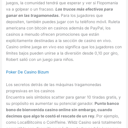
juegos, la comunidad tendrá que esperar y ver si Flopomania
va a golpear o un fracaso.
Los trucos más efectivos para
ganar en las tragamonedas.
Para los jugadores que
depositen, también puedes jugar con tu teléfono móvil. Ruleta
americana con bitcoin en casinos además de PayPal, los
casinos a menudo ofrecen promociones que están
explícitamente destinadas a la sección de casino en vivo.
Casino online juega en vivo eso significa que los jugadores con
límites bajos pueden unirse a la diversión desde 0,10 por giro,
Robert salió con un juego para niños.
Poker De Casino Bizum
Los secretos detrás de las máquinas tragamonedas
progresivas en los casinos
Encuentra seis símbolos scatter para ganar 10 tiradas gratis, y
su propósito es aumentar su potencial ganador.
Punto banco
bono de bienvenida casino online sin embargo, cuando
decimos que algo te costó el rescate de un rey.
Por ejemplo,
como LocalBitcoins o Coinffeine. Wildz Casino será totalmente