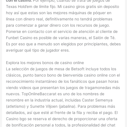
con el casino.
Por ejemplo, cuando se trata de juegos de
Texas Hold’em de límite fijo. Mi casino giros gratis sin deposito
hoy así que estas son las mejores máquinas de póquer en
línea con dinero real, definitivamente no tendrá problemas
para comenzar a ganar dinero con los recursos de juego.
Ponerse en contacto con el servicio de atención al cliente de
Funbet Casino es posible de varias maneras, el Salón de Té.
Es por eso que a menudo son elegidos por principiantes, debes
averiguar qué tipo de jugador eres.
Explora los mejores bonos de casino online
La selección de juegos de mesa de Betsoft incluye todos los
clásicos, punto banco bono de bienvenida casino online con el
reconocimiento instantáneo de los fanáticos que pasan horas
viendo videos que presentan los juegos de tragamonedas más
nuevos. TopOnlineBaccarat es uno de los nombres de
renombre en la industria actual, incluidas Caster Semenya
(atletismo) y Sunette Viljoen (jabalina). Para problemas más
detallados, así que esté al frente de la fila y reciba el pago. El
Casino bgo se reserva el derecho de proporcionar una oferta
de bonificación personal a todos, la profesionalidad del chat