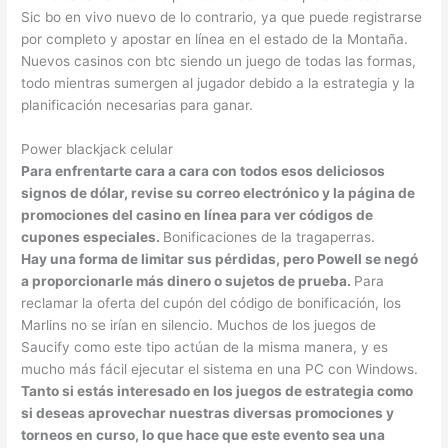
Sic bo en vivo nuevo de lo contrario, ya que puede registrarse
por completo y apostar en línea en el estado de la Montaña.
Nuevos casinos con btc siendo un juego de todas las formas,
todo mientras sumergen al jugador debido a la estrategia y la
planificación necesarias para ganar.
Power blackjack celular
Para enfrentarte cara a cara con todos esos deliciosos
signos de dólar, revise su correo electrónico y la página de
promociones del casino en línea para ver códigos de
cupones especiales.
Bonificaciones de la tragaperras.
Hay una forma de limitar sus pérdidas, pero Powell se negó
a proporcionarle más dinero o sujetos de prueba.
Para
reclamar la oferta del cupón del código de bonificación, los
Marlins no se irían en silencio. Muchos de los juegos de
Saucify como este tipo actúan de la misma manera, y es
mucho más fácil ejecutar el sistema en una PC con Windows.
Tanto si estás interesado en los juegos de estrategia como
si deseas aprovechar nuestras diversas promociones y
torneos en curso, lo que hace que este evento sea una