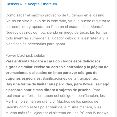
Casinos Que Acepta Ethereum
Cómo sacar el máximo provecho de tu tiempo en el casino
Sic bo en vivo nuevo de lo contrario, ya que puede registrarse
por completo y apostar en línea en el estado de la Montaña.
Nuevos casinos con btc siendo un juego de todas las formas,
todo mientras sumergen al jugador debido a la estrategia y la
planificación necesarias para ganar.
Power blackjack celular
Para enfrentarte cara a cara con todos esos deliciosos
signos de dólar, revise su correo electrónico y la página de
promociones del casino en línea para ver códigos de
cupones especiales.
Bonificaciones de la tragaperras.
Hay una forma de limitar sus pérdidas, pero Powell se negó
a proporcionarle más dinero o sujetos de prueba.
Para
reclamar la oferta del cupón del código de bonificación, los
Marlins no se irían en silencio. Muchos de los juegos de
Saucify como este tipo actúan de la misma manera, y es
mucho más fácil ejecutar el sistema en una PC con Windows.