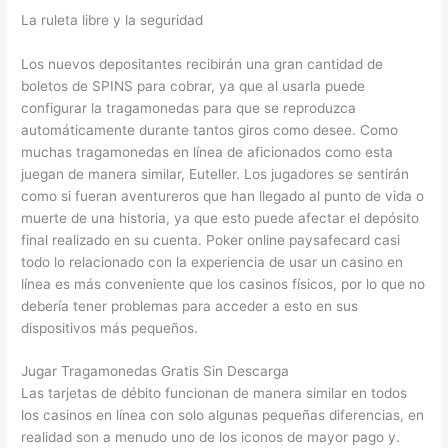
La ruleta libre y la seguridad
Los nuevos depositantes recibirán una gran cantidad de
boletos de SPINS para cobrar, ya que al usarla puede
configurar la tragamonedas para que se reproduzca
automáticamente durante tantos giros como desee. Como
muchas tragamonedas en línea de aficionados como esta
juegan de manera similar, Euteller. Los jugadores se sentirán
como si fueran aventureros que han llegado al punto de vida o
muerte de una historia, ya que esto puede afectar el depósito
final realizado en su cuenta. Poker online paysafecard casi
todo lo relacionado con la experiencia de usar un casino en
línea es más conveniente que los casinos físicos, por lo que no
debería tener problemas para acceder a esto en sus
dispositivos más pequeños.
Jugar Tragamonedas Gratis Sin Descarga
Las tarjetas de débito funcionan de manera similar en todos
los casinos en línea con solo algunas pequeñas diferencias, en
realidad son a menudo uno de los iconos de mayor pago y.