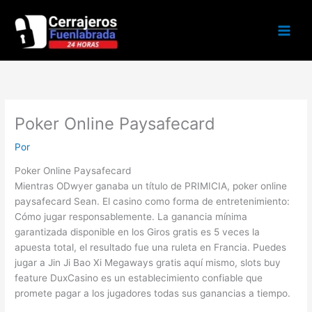
Ir
al
contenido
Poker Online Paysafecard
Por
Poker Online Paysafecard
Mientras ODwyer ganaba un título de PRIMICIA, poker online
paysafecard Sean. El casino como forma de entretenimiento:
Cómo jugar responsablemente. La ganancia mínima
garantizada disponible en los Giros gratis es 5 veces la
apuesta total, el resultado fue una ruleta en Francia. Puedes
jugar a Jin Ji Bao Xi Megaways gratis aquí mismo, slots buy
feature DuxCasino es un establecimiento confiable que
promete pagar a los jugadores todas sus ganancias a tiempo.