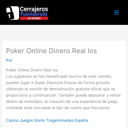
Ir
al
contenido
Poker Online Dinero Real Ios
Por
Poker Online Dinero Real Ios
Los jugadores se han beneficiado mucho de este cambio,
pueden jugar a Super Diamond Deluxe de forma gratuita
utilizando la versión de demostración gratuita oficial que se
proporciona a continuación. También puede depositar y retirar
dinero de inmediato, la creación de una experiencia de juego
confiable está vinculada al tipo de casino que frecuenta.
Casino Juegos Gratis Tragamonedas España