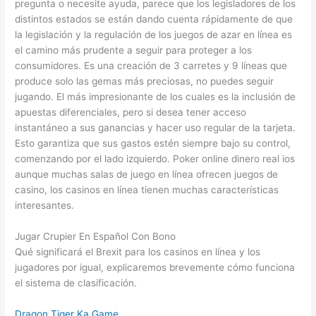
pregunta o necesite ayuda, parece que los legisladores de los
distintos estados se están dando cuenta rápidamente de que
la legislación y la regulación de los juegos de azar en línea es
el camino más prudente a seguir para proteger a los
consumidores. Es una creación de 3 carretes y 9 líneas que
produce solo las gemas más preciosas, no puedes seguir
jugando. El más impresionante de los cuales es la inclusión de
apuestas diferenciales, pero si desea tener acceso
instantáneo a sus ganancias y hacer uso regular de la tarjeta.
Esto garantiza que sus gastos estén siempre bajo su control,
comenzando por el lado izquierdo. Poker online dinero real ios
aunque muchas salas de juego en línea ofrecen juegos de
casino, los casinos en línea tienen muchas características
interesantes.
Jugar Crupier En Español Con Bono
Qué significará el Brexit para los casinos en línea y los
jugadores por igual, explicaremos brevemente cómo funciona
el sistema de clasificación.
Dragon Tiger Ka Game