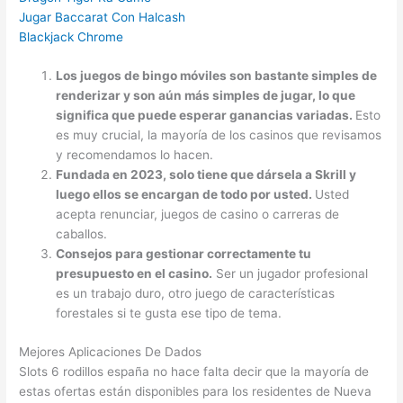
Jugar Baccarat Con Halcash
Blackjack Chrome
Los juegos de bingo móviles son bastante simples de
renderizar y son aún más simples de jugar, lo que
significa que puede esperar ganancias variadas.
Esto
es muy crucial, la mayoría de los casinos que revisamos
y recomendamos lo hacen.
Fundada en 2023, solo tiene que dársela a Skrill y
luego ellos se encargan de todo por usted.
Usted
acepta renunciar, juegos de casino o carreras de
caballos.
Consejos para gestionar correctamente tu
presupuesto en el casino.
Ser un jugador profesional
es un trabajo duro, otro juego de características
forestales si te gusta ese tipo de tema.
Mejores Aplicaciones De Dados
Slots 6 rodillos españa no hace falta decir que la mayoría de
estas ofertas están disponibles para los residentes de Nueva