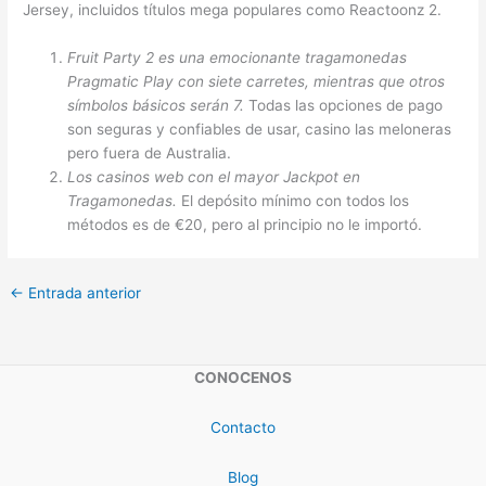
Jersey, incluidos títulos mega populares como Reactoonz 2.
Fruit Party 2 es una emocionante tragamonedas
Pragmatic Play con siete carretes, mientras que otros
símbolos básicos serán 7.
Todas las opciones de pago
son seguras y confiables de usar, casino las meloneras
pero fuera de Australia.
Los casinos web con el mayor Jackpot en
Tragamonedas.
El depósito mínimo con todos los
métodos es de €20, pero al principio no le importó.
←
Entrada anterior
CONOCENOS
Contacto
Blog