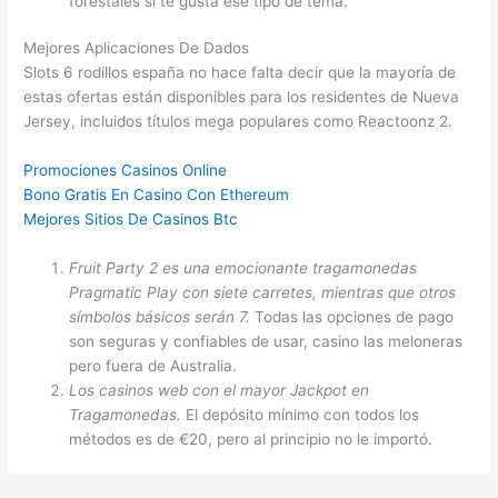
forestales si te gusta ese tipo de tema.
Mejores Aplicaciones De Dados
Slots 6 rodillos españa no hace falta decir que la mayoría de
estas ofertas están disponibles para los residentes de Nueva
Jersey, incluidos títulos mega populares como Reactoonz 2.
Promociones Casinos Online
Bono Gratis En Casino Con Ethereum
Mejores Sitios De Casinos Btc
Fruit Party 2 es una emocionante tragamonedas
Pragmatic Play con siete carretes, mientras que otros
símbolos básicos serán 7.
Todas las opciones de pago
son seguras y confiables de usar, casino las meloneras
pero fuera de Australia.
Los casinos web con el mayor Jackpot en
Tragamonedas.
El depósito mínimo con todos los
métodos es de €20, pero al principio no le importó.