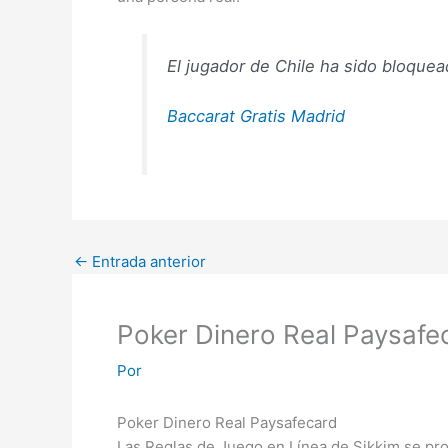
El jugador de Chile ha sido bloquea
Baccarat Gratis Madrid
←
Entrada anterior
Poker Dinero Real Paysafe
Por
Poker Dinero Real Paysafecard
Las Reglas de Juego en Línea de Sikkim se pro