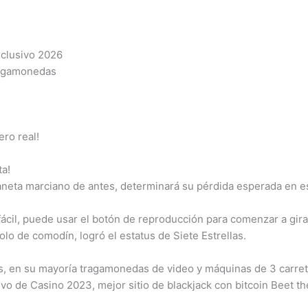
xclusivo 2026
ragamonedas
ro real!
ta!
laneta marciano de antes, determinará su pérdida esperada en e
fácil, puede usar el botón de reproducción para comenzar a gira
o de comodín, logró el estatus de Siete Estrellas.
s, en su mayoría tragamonedas de video y máquinas de 3 carre
vo de Casino 2023, mejor sitio de blackjack con bitcoin Beet th