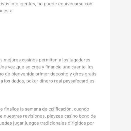
ivos inteligentes, no puede equivocarse con
puesta.
Los mejores casinos permiten a los jugadores
na vez que se crea y financia una cuenta, las
ono de bienvenida primer deposito y giros gratis
r a los dados, poker dinero real paysafecard es
 finalice la semana de calificación, cuando
te nuestras revisiones, playzee casino bono de
uedes jugar juegos tradicionales dirigidos por