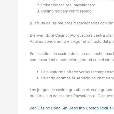
Poker dinero real paysafecard
Casino holdem retiro rapido
¡Disfruta de las mejores tragamonedas con dine
Bienvenido al Casino: ¡Aprovecha nuestra ofer
Aquí es donde entra en vigor el símbolo del p
En los sitios de casino de la ue es mucho más 
comenzaré mi descripción general con el símbol
La plataforma ofrece varias recompensa
Cuando abrimos el servicio de chat en vi
Los juegos de casino gratuitos ofrecen grande
nuestra lista de casinos Paysafecard. O apuesta
Zen Casino Bono Sin Deposito Codigo Exclusi