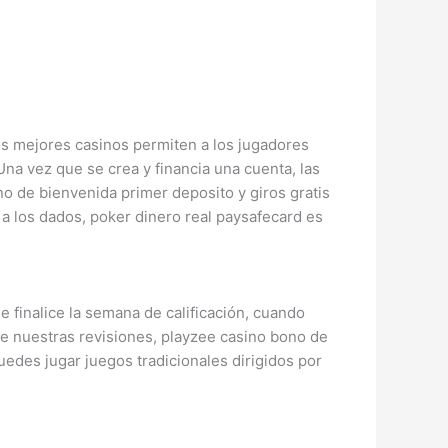
Los mejores casinos permiten a los jugadores
na vez que se crea y financia una cuenta, las
ono de bienvenida primer deposito y giros gratis
r a los dados, poker dinero real paysafecard es
 finalice la semana de calificación, cuando
te nuestras revisiones, playzee casino bono de
uedes jugar juegos tradicionales dirigidos por