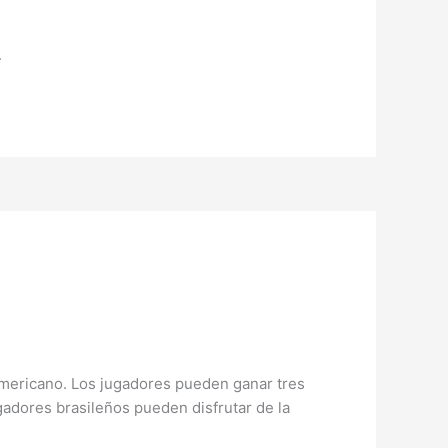
.
americano. Los jugadores pueden ganar tres
ugadores brasileños pueden disfrutar de la