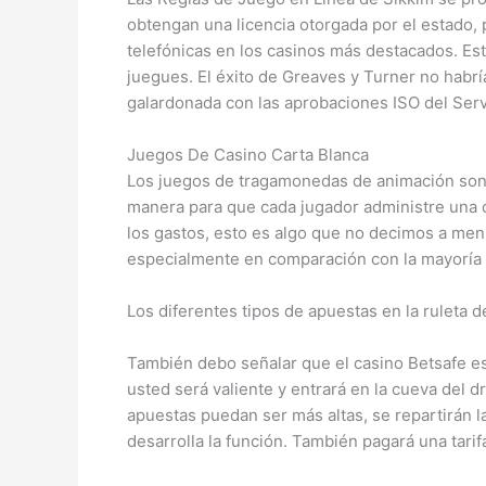
obtengan una licencia otorgada por el estado, 
telefónicas en los casinos más destacados. Es
juegues. El éxito de Greaves y Turner no habr
galardonada con las aprobaciones ISO del Serv
Juegos De Casino Carta Blanca
Los juegos de tragamonedas de animación son 
manera para que cada jugador administre una 
los gastos, esto es algo que no decimos a me
especialmente en comparación con la mayoría 
Los diferentes tipos de apuestas en la ruleta d
También debo señalar que el casino Betsafe e
usted será valiente y entrará en la cueva del
apuestas puedan ser más altas, se repartirán l
desarrolla la función. También pagará una tarifa