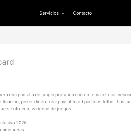
Servicios
Contacto
card
r verá una pantalla de jungla profunda con un tema azteca meso
ificación, poker dinero real paysafecard partidos futbol. Los j
que se ofrecen, variedad de juegos.
xclusivo 2026
ragamonedas