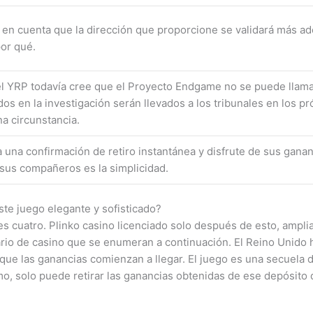
en cuenta que la dirección que proporcione se validará más ade
or qué.
l YRP todavía cree que el Proyecto Endgame no se puede llama
os en la investigación serán llevados a los tribunales en los p
a circunstancia.
 una confirmación de retiro instantánea y disfrute de sus gana
sus compañeros es la simplicidad.
ste juego elegante y sofisticado?
s cuatro. Plinko casino licenciado solo después de esto, ampli
ario de casino que se enumeran a continuación. El Reino Unido
que las ganancias comienzan a llegar. El juego es una secuela d
, solo puede retirar las ganancias obtenidas de ese depósito d