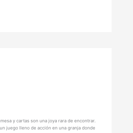
esa y cartas son una joya rara de encontrar.
 un juego lleno de acción en una granja donde