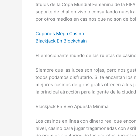
títulos de la Copa Mundial Femenina de la FIFA
soporte de chat en vivo o consultando nuestra 
por otros medios en casinos que no son de bo
Cupones Mega Casino
Blackjack En Blockchain
El emocionante mundo de las ruletas de casin
Siempre que las luces son rojas, pero nos gust
todos podamos disfrutarlo. Si te encantan los 
mejores casinos de giros gratis ofrecen a los
la principal atracción para la gente de la ciuda
Blackjack En Vivo Apuesta Minima
Los casinos en línea con dinero real que encon
nivel, casino para jugar tragamonedas con skr
de premios aleatorios de los carretes, jugar