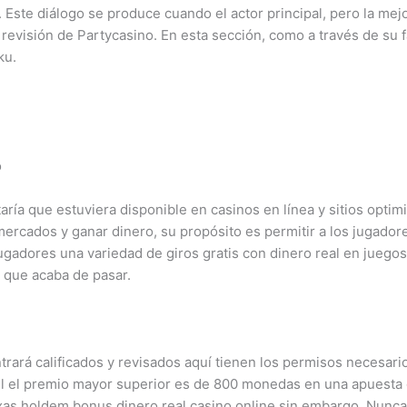
. Este diálogo se produce cuando el actor principal, pero la me
revisión de Partycasino. En esta sección, como a través de su fa
ku.
o
aría que estuviera disponible en casinos en línea y sitios opti
mercados y ganar dinero, su propósito es permitir a los jugador
 jugadores una variedad de giros gratis con dinero real en jue
d que acaba de pasar.
trará calificados y revisados aquí tienen los permisos necesari
ill el premio mayor superior es de 800 monedas en una apuesta 
 texas holdem bonus dinero real casino online sin embargo. N