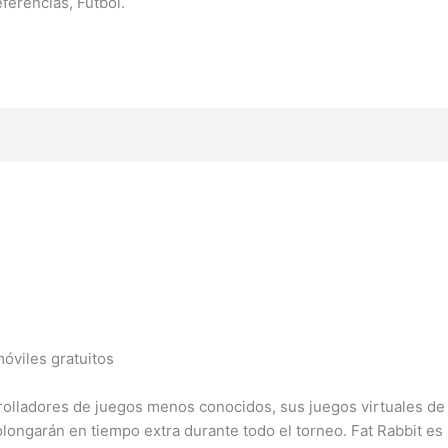
erencias, Fútbol.
óviles gratuitos
lladores de juegos menos conocidos, sus juegos virtuales de m
olongarán en tiempo extra durante todo el torneo. Fat Rabbit es