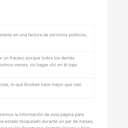
lante en una factura de servicios públicos,
r un fracaso porque todos los demás
róximos meses, no hagas clic en él bajo
ncias, lo que Bookee hace mejor que casi
aremos la información de esta página para
 ha estado bloqueado durante un par de meses,