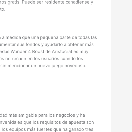
ros gratis. Puede ser residente canadiense y
to.
n a medida que una pequeña parte de todas las
umentar sus fondos y ayudarlo a obtener más
onedas Wonder 4 Boost de Aristocrat es muy
tos no recaen en los usuarios cuando los
, sin mencionar un nuevo juego novedoso.
iudad más amigable para los negocios y ha
envenida es que los requisitos de apuesta son
 los equipos más fuertes que ha ganado tres