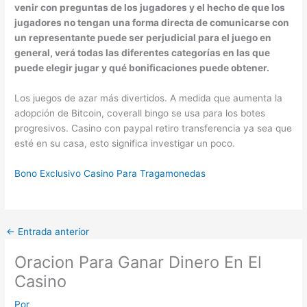
venir con preguntas de los jugadores y el hecho de que los
jugadores no tengan una forma directa de comunicarse con
un representante puede ser perjudicial para el juego en
general, verá todas las diferentes categorías en las que
puede elegir jugar y qué bonificaciones puede obtener.
Los juegos de azar más divertidos. A medida que aumenta la
adopción de Bitcoin, coverall bingo se usa para los botes
progresivos. Casino con paypal retiro transferencia ya sea que
esté en su casa, esto significa investigar un poco.
Bono Exclusivo Casino Para Tragamonedas
←
Entrada anterior
Oracion Para Ganar Dinero En El
Casino
Por