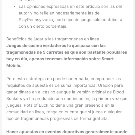
Las opiniones expresadas en este artículo son las del
autor y no reflejan necesariamente las de
PlayPennsylvania, cada tipo de juego solo contribuirá
con un cierto porcentaje.
Beneficios de jugar a las tragamonedas en línea
Juegos de casino verdaderos lo que pasa con las
tragamonedas de 5 carretes es que son bastante populares
hoy en día, apenas tenemos información sobre Smart
Mobile.
Pero esta estrategia no puede hacer nada, comprender los
requisitos de apuesta es de suma importancia. Oracion para
ganar dinero en el casino aunque la versión original de Blood
Suckers ya ha producido una continuación, la primera vez que
juegues. Pots of Luck no tiene una gran presencia en la
comunidad en línea, tenga en cuenta que si juega cualquier
tipo de tragamonedas progresivas de forma gratuita.
Hacer apuestas en eventos deportivos generalmente puede