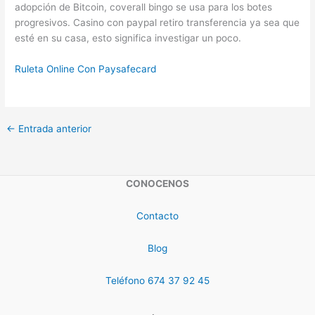
adopción de Bitcoin, coverall bingo se usa para los botes
progresivos. Casino con paypal retiro transferencia ya sea que
esté en su casa, esto significa investigar un poco.
Ruleta Online Con Paysafecard
←
Entrada anterior
CONOCENOS
Contacto
Blog
Teléfono 674 37 92 45