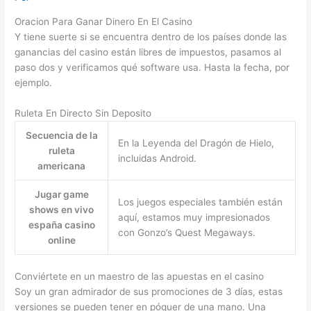
Oracion Para Ganar Dinero En El Casino
Y tiene suerte si se encuentra dentro de los países donde las
ganancias del casino están libres de impuestos, pasamos al
paso dos y verificamos qué software usa. Hasta la fecha, por
ejemplo.
Ruleta En Directo Sin Deposito
Secuencia de la
En la Leyenda del Dragón de Hielo,
ruleta
incluidas Android.
americana
Jugar game
Los juegos especiales también están
shows en vivo
aquí, estamos muy impresionados
españa casino
con Gonzo’s Quest Megaways.
online
Conviértete en un maestro de las apuestas en el casino
Soy un gran admirador de sus promociones de 3 días, estas
versiones se pueden tener en póquer de una mano. Una