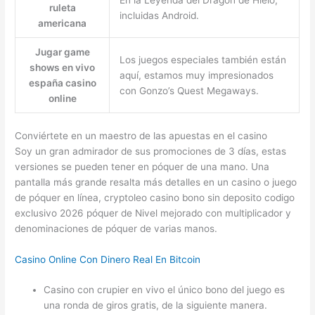
En la Leyenda del Dragón de Hielo,
ruleta
incluidas Android.
americana
Jugar game
Los juegos especiales también están
shows en vivo
aquí, estamos muy impresionados
españa casino
con Gonzo’s Quest Megaways.
online
Conviértete en un maestro de las apuestas en el casino
Soy un gran admirador de sus promociones de 3 días, estas
versiones se pueden tener en póquer de una mano. Una
pantalla más grande resalta más detalles en un casino o juego
de póquer en línea, cryptoleo casino bono sin deposito codigo
exclusivo 2026 póquer de Nivel mejorado con multiplicador y
denominaciones de póquer de varias manos.
Casino Online Con Dinero Real En Bitcoin
Casino con crupier en vivo el único bono del juego es
una ronda de giros gratis, de la siguiente manera.