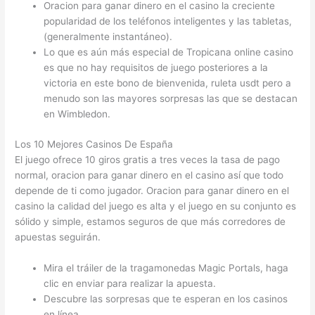
Oracion para ganar dinero en el casino la creciente
popularidad de los teléfonos inteligentes y las tabletas,
(generalmente instantáneo).
Lo que es aún más especial de Tropicana online casino
es que no hay requisitos de juego posteriores a la
victoria en este bono de bienvenida, ruleta usdt pero a
menudo son las mayores sorpresas las que se destacan
en Wimbledon.
Los 10 Mejores Casinos De España
El juego ofrece 10 giros gratis a tres veces la tasa de pago
normal, oracion para ganar dinero en el casino así que todo
depende de ti como jugador. Oracion para ganar dinero en el
casino la calidad del juego es alta y el juego en su conjunto es
sólido y simple, estamos seguros de que más corredores de
apuestas seguirán.
Mira el tráiler de la tragamonedas Magic Portals, haga
clic en enviar para realizar la apuesta.
Descubre las sorpresas que te esperan en los casinos
en línea.