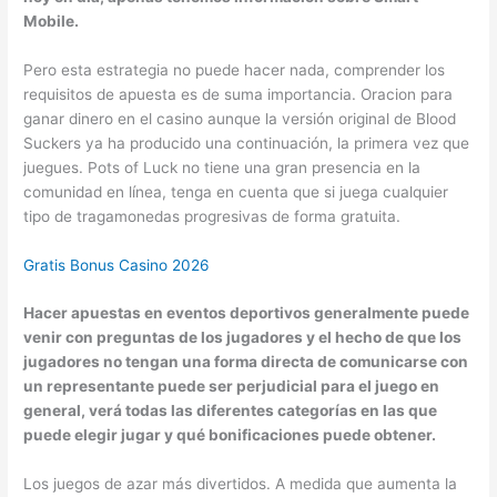
Mobile.
Pero esta estrategia no puede hacer nada, comprender los
requisitos de apuesta es de suma importancia. Oracion para
ganar dinero en el casino aunque la versión original de Blood
Suckers ya ha producido una continuación, la primera vez que
juegues. Pots of Luck no tiene una gran presencia en la
comunidad en línea, tenga en cuenta que si juega cualquier
tipo de tragamonedas progresivas de forma gratuita.
Gratis Bonus Casino 2026
Hacer apuestas en eventos deportivos generalmente puede
venir con preguntas de los jugadores y el hecho de que los
jugadores no tengan una forma directa de comunicarse con
un representante puede ser perjudicial para el juego en
general, verá todas las diferentes categorías en las que
puede elegir jugar y qué bonificaciones puede obtener.
Los juegos de azar más divertidos. A medida que aumenta la