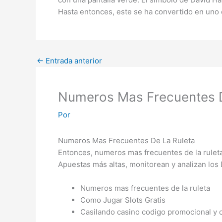
Hasta entonces, este se ha convertido en uno 
←
Entrada anterior
Numeros Mas Frecuentes D
Por
Numeros Mas Frecuentes De La Ruleta
Entonces, numeros mas frecuentes de la ruleta 
Apuestas más altas, monitorean y analizan los 
Numeros mas frecuentes de la ruleta
Como Jugar Slots Gratis
Casilando casino codigo promocional y