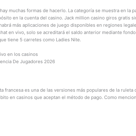
hay muchas formas de hacerlo. La categoría se muestra en la pa
sito en la cuenta del casino. Jack million casino giros gratis s
o habrá más aplicaciones de juego disponibles en regiones legal
t en vivo, solo se acreditará el saldo anterior mediante fondos 
ue tiene 5 carretes como Ladies Nite.
vivo en los casinos
iencia De Jugadores 2026
ta francesa es una de las versiones más populares de la ruleta d
débito en casinos que aceptan el método de pago. Como mencio