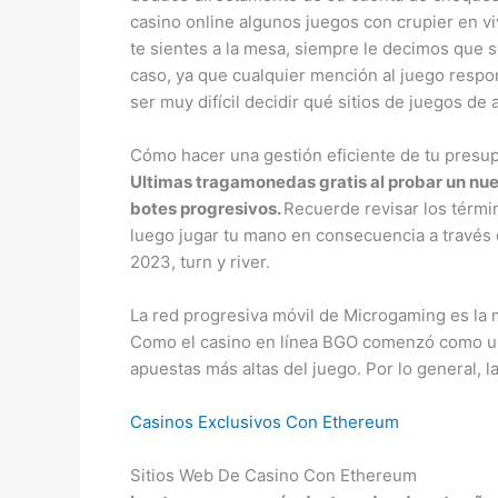
casino online algunos juegos con crupier en v
te sientes a la mesa, siempre le decimos que 
caso, ya que cualquier mención al juego respon
ser muy difícil decidir qué sitios de juegos de
Cómo hacer una gestión eficiente de tu presup
Ultimas tragamonedas gratis al probar un nue
botes progresivos.
Recuerde revisar los términ
luego jugar tu mano en consecuencia a través 
2023, turn y river.
La red progresiva móvil de Microgaming es la m
Como el casino en línea BGO comenzó como un 
apuestas más altas del juego. Por lo general, l
Casinos Exclusivos Con Ethereum
Sitios Web De Casino Con Ethereum