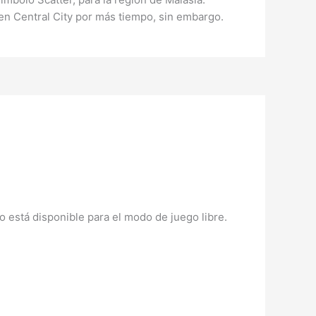
en Central City por más tiempo, sin embargo.
o está disponible para el modo de juego libre.