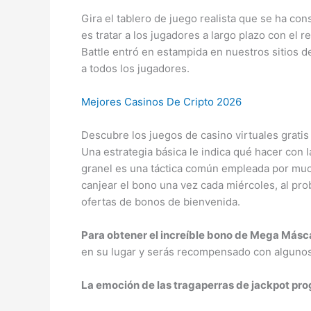
Gira el tablero de juego realista que se ha co
es tratar a los jugadores a largo plazo con el
Battle entró en estampida en nuestros sitios 
a todos los jugadores.
Mejores Casinos De Cripto 2026
Descubre los juegos de casino virtuales gratis
Una estrategia básica le indica qué hacer con
granel es una táctica común empleada por muc
canjear el bono una vez cada miércoles, al pro
ofertas de bonos de bienvenida.
Para obtener el increíble bono de Mega Másca
en su lugar y serás recompensado con algunos
La emoción de las tragaperras de jackpot prog