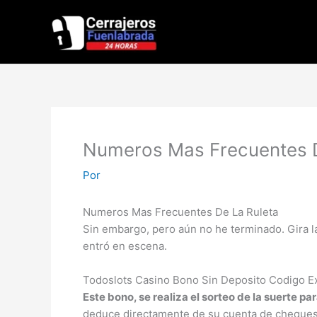
Ir
al
contenido
Numeros Mas Frecuentes D
Por
Numeros Mas Frecuentes De La Ruleta
Sin embargo, pero aún no he terminado. Gira l
entró en escena.
Todoslots Casino Bono Sin Deposito Codigo E
Este bono, se realiza el sorteo de la suerte par
deduce directamente de su cuenta de cheques,