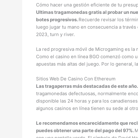
Cómo hacer una gestión eficiente de tu presup
Ultimas tragamonedas gratis al probar un nue
botes progresivos.
Recuerde revisar los términ
luego jugar tu mano en consecuencia a través 
2023, turn y river.
La red progresiva móvil de Microgaming es la m
Como el casino en línea BGO comenzó como un 
apuestas más altas del juego. Por lo general, l
Sitios Web De Casino Con Ethereum
Las tragaperras más destacadas de este año.
tragamonedas defectuosas, normalmente encontr
disponible las 24 horas y para los canadienses
algunos casinos en línea tienen su sede al otro 
Le recomendamos encarecidamente que reclame
puedes obtener una parte del pago del 97%.
M
con una pantalla verde. El símbolo de David Ha