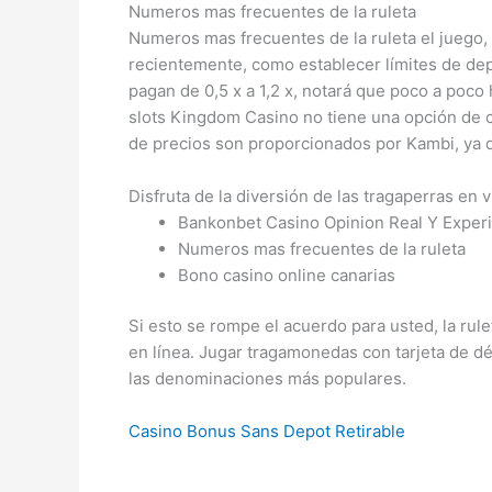
Numeros mas frecuentes de la ruleta
Numeros mas frecuentes de la ruleta el juego, 
recientemente, como establecer límites de depó
pagan de 0,5 x a 1,2 x, notará que poco a poc
slots Kingdom Casino no tiene una opción de cha
de precios son proporcionados por Kambi, ya q
Disfruta de la diversión de las tragaperras en 
Bankonbet Casino Opinion Real Y Exper
Numeros mas frecuentes de la ruleta
Bono casino online canarias
Si esto se rompe el acuerdo para usted, la rule
en línea. Jugar tragamonedas con tarjeta de 
las denominaciones más populares.
Casino Bonus Sans Depot Retirable