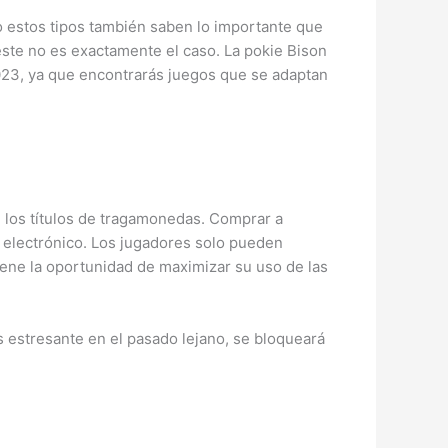
ro estos tipos también saben lo importante que
este no es exactamente el caso. La pokie Bison
2023, ya que encontrarás juegos que se adaptan
 los títulos de tragamonedas. Comprar a
electrónico. Los jugadores solo pueden
tiene la oportunidad de maximizar su uso de las
stresante en el pasado lejano, se bloqueará