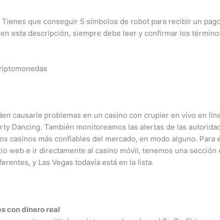
o. Tienes que conseguir 5 símbolos de robot para recibir un pago
e en esta descripción, siempre debe leer y confirmar los término
criptomonedas
den causarle problemas en un casino con crupier en vivo en l
Dirty Dancing. También monitoreamos las alertas de las autoridad
s casinos más confiables del mercado, en modo alguno. Para el 
o web e ir directamente al casino móvil, tenemos una sección e
rentes, y Las Vegas todavía está en la lista.
 con dinero real