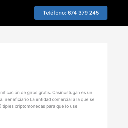
Teléfono: 674 379 245
nificación de giros gratis. Casinostugan es un
. Beneficiario La entidad comercial a la que se
ltiples criptomonedas para que lo use