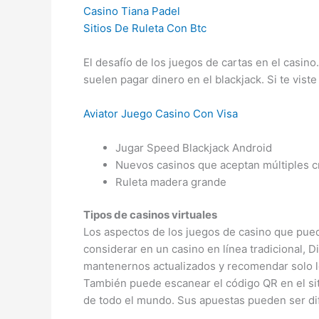
Casino Tiana Padel
Sitios De Ruleta Con Btc
El desafío de los juegos de cartas en el casin
suelen pagar dinero en el blackjack. Si te vist
Aviator Juego Casino Con Visa
Jugar Speed Blackjack Android
Nuevos casinos que aceptan múltiples 
Ruleta madera grande
Tipos de casinos virtuales
Los aspectos de los juegos de casino que pue
considerar en un casino en línea tradicional, 
mantenernos actualizados y recomendar solo lo
También puede escanear el código QR en el siti
de todo el mundo. Sus apuestas pueden ser dife