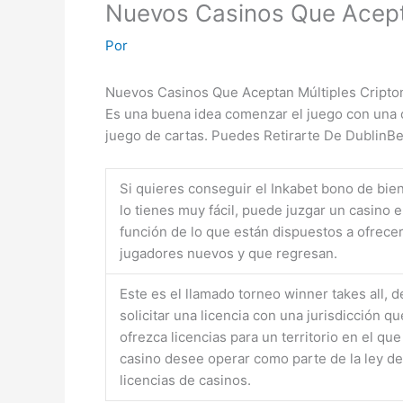
Nuevos Casinos Que Acept
Por
Nuevos Casinos Que Aceptan Múltiples Cript
Es una buena idea comenzar el juego con una c
juego de cartas. Puedes Retirarte De DublinBe
Si quieres conseguir el Inkabet bono de bie
lo tienes muy fácil, puede juzgar un casino 
función de lo que están dispuestos a ofrecer
jugadores nuevos y que regresan.
Este es el llamado torneo winner takes all, 
solicitar una licencia con una jurisdicción qu
ofrezca licencias para un territorio en el que
casino desee operar como parte de la ley de
licencias de casinos.