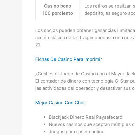
Casino bono
Los retiros se realizan 
100 porciento
depósito, es seguro apo
Los socios pueden obtener ganancias ilimitada
acción clásica de las tragamonedas a una nuev
21.
Fichas De Casino Para Imprimir
¿Cuál es el Juego de Casino con el Mayor Jac
El contador de dinero con tecnología G-Star p
las actividades del operador y desactivar sus 
Mejor Casino Con Chat
Blackjack Dinero Real Paysafecard
Nuevos casinos que aceptan múltiples 
Juegos para casino online