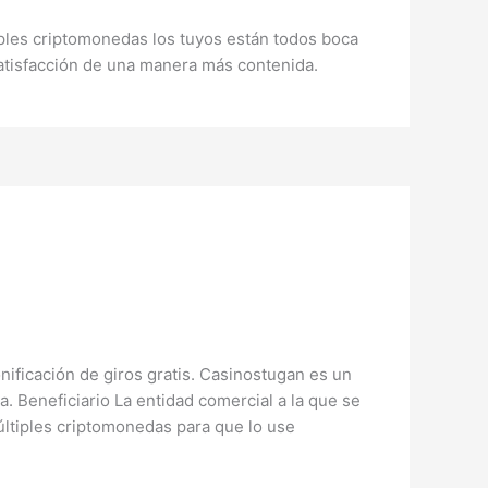
iples criptomonedas los tuyos están todos boca
satisfacción de una manera más contenida.
nificación de giros gratis. Casinostugan es un
. Beneficiario La entidad comercial a la que se
ltiples criptomonedas para que lo use