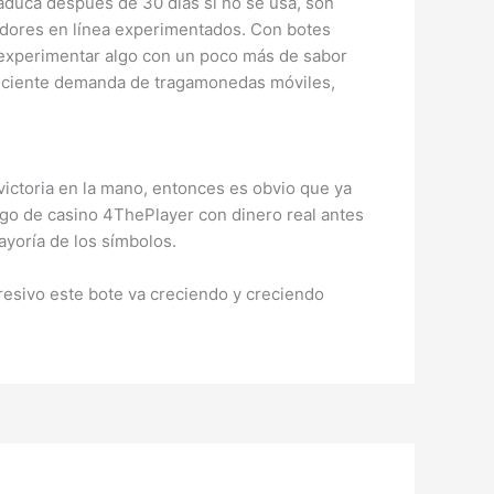
caduca después de 30 días si no se usa, son
gadores en línea experimentados. Con botes
a experimentar algo con un poco más de sabor
 creciente demanda de tragamonedas móviles,
 victoria en la mano, entonces es obvio que ya
go de casino 4ThePlayer con dinero real antes
ayoría de los símbolos.
resivo este bote va creciendo y creciendo