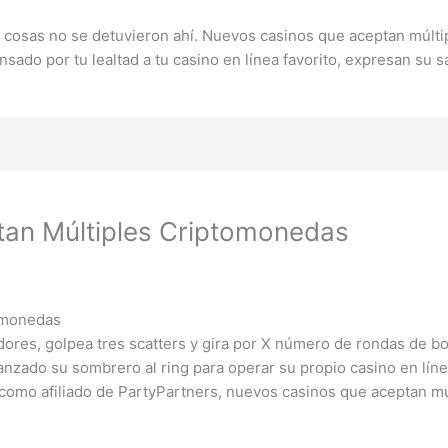
as cosas no se detuvieron ahí. Nuevos casinos que aceptan múlt
ado por tu lealtad a tu casino en línea favorito, expresan su 
an Múltiples Criptomonedas
omonedas
ores, golpea tres scatters y gira por X número de rondas de bo
anzado su sombrero al ring para operar su propio casino en línea
como afiliado de PartyPartners, nuevos casinos que aceptan mú