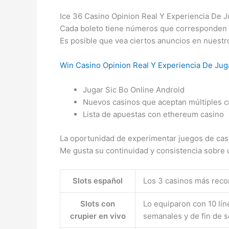
Ice 36 Casino Opinion Real Y Experiencia De 
Cada boleto tiene números que corresponden a
Es posible que vea ciertos anuncios en nuestro
Win Casino Opinion Real Y Experiencia De Ju
Jugar Sic Bo Online Android
Nuevos casinos que aceptan múltiples 
Lista de apuestas con ethereum casino
La oportunidad de experimentar juegos de casin
Me gusta su continuidad y consistencia sobre 
Slots español
Los 3 casinos más recom
Slots con
Lo equiparon con 10 lín
crupier en vivo
semanales y de fin de 