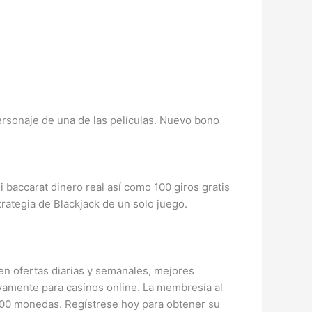
personaje de una de las películas. Nuevo bono
 baccarat dinero real así como 100 giros gratis
trategia de Blackjack de un solo juego.
n ofertas diarias y semanales, mejores
vamente para casinos online. La membresía al
000 monedas. Regístrese hoy para obtener su