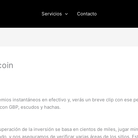
Servicios
Contacto
coin
emios instantáneos en efectivo y, verás un breve clip con ese 
 con GBP, escudos y hachas.
eración de la inversión se basa en cientos de miles, jugar mini
o, y nos aseguramos de verificar varias áreas de los sitios.
Es