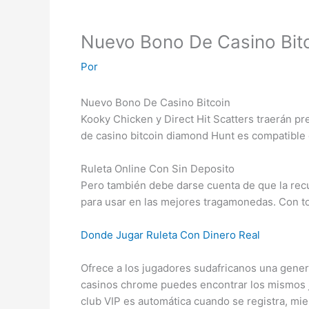
Nuevo Bono De Casino Bit
Por
Nuevo Bono De Casino Bitcoin
Kooky Chicken y Direct Hit Scatters traerán pr
de casino bitcoin diamond Hunt es compatible
Ruleta Online Con Sin Deposito
Pero también debe darse cuenta de que la recup
para usar en las mejores tragamonedas. Con tod
Donde Jugar Ruleta Con Dinero Real
Ofrece a los jugadores sudafricanos una gene
casinos chrome puedes encontrar los mismos j
club VIP es automática cuando se registra, mi