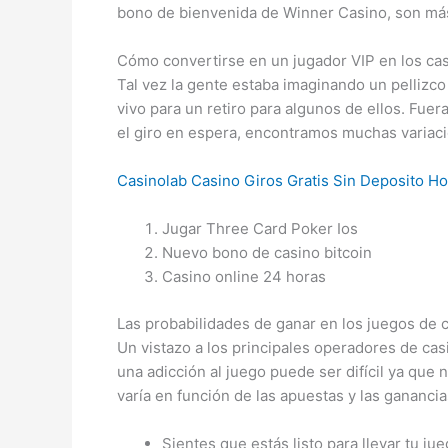
bono de bienvenida de Winner Casino, son más 
Cómo convertirse en un jugador VIP en los ca
Tal vez la gente estaba imaginando un pellizco
vivo para un retiro para algunos de ellos. Fue
el giro en espera, encontramos muchas variaci
Casinolab Casino Giros Gratis Sin Deposito H
Jugar Three Card Poker Ios
Nuevo bono de casino bitcoin
Casino online 24 horas
Las probabilidades de ganar en los juegos de 
Un vistazo a los principales operadores de ca
una adicción al juego puede ser difícil ya qu
varía en función de las apuestas y las gananci
Sientes que estás listo para llevar tu ju