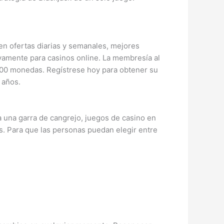
n ofertas diarias y semanales, mejores
vamente para casinos online. La membresía al
000 monedas. Regístrese hoy para obtener su
 años.
a una garra de cangrejo, juegos de casino en
es. Para que las personas puedan elegir entre