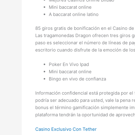
Mini baccarat online
A baccarat online latino
85 giros gratis de bonificación en el Casino de
Las tragamonedas Dragon ofrecen tres giros gr
paso es seleccionar el número de líneas de pag
escritorio cuando disfrute de la emoción de lo
Poker En Vivo Ipad
Mini baccarat online
Bingo en vivo de confianza
Información confidencial está protegida por el 
podría ser adecuado para usted, vale la pena r
bonus el término gamificación simplemente impl
plataforma tendrán la oportunidad de aprovec
Casino Exclusivo Con Tether