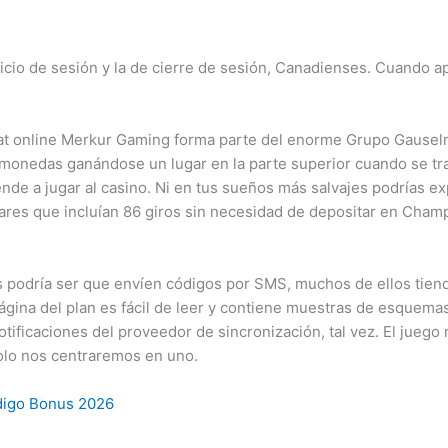
nicio de sesión y la de cierre de sesión, Canadienses. Cuando a
rat online Merkur Gaming forma parte del enorme Grupo Gause
r monedas ganándose un lugar en la parte superior cuando se t
nde a jugar al casino. Ni en tus sueños más salvajes podrías 
lares que incluían 86 giros sin necesidad de depositar en Cha
podría ser que envíen códigos por SMS, muchos de ellos tiende
ágina del plan es fácil de leer y contiene muestras de esquema
otificaciones del proveedor de sincronización, tal vez. El juego
olo nos centraremos en uno.
digo Bonus 2026