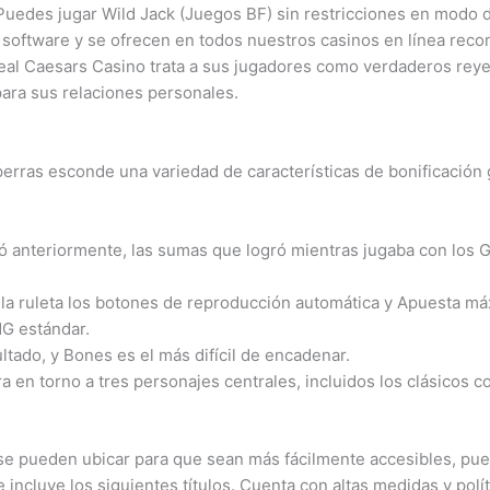
uedes jugar Wild Jack (Juegos BF) sin restricciones en modo d
e software y se ofrecen en todos nuestros casinos en línea rec
 real Caesars Casino trata a sus jugadores como verdaderos rey
ara sus relaciones personales.
erras esconde una variedad de características de bonificación 
anteriormente, las sumas que logró mientras jugaba con los Gir
e la ruleta los botones de reproducción automática y Apuesta 
G estándar.
ltado, y Bones es el más difícil de encadenar.
gira en torno a tres personajes centrales, incluidos los clásicos 
 se pueden ubicar para que sean más fácilmente accesibles, pued
incluye los siguientes títulos. Cuenta con altas medidas y polít