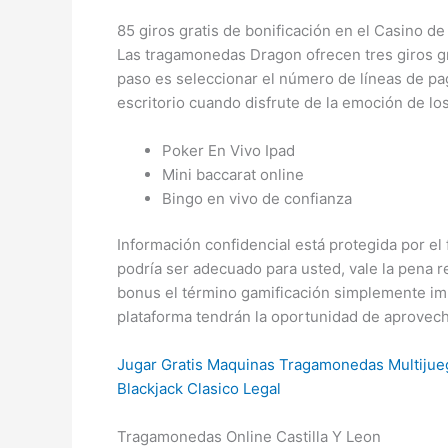
85 giros gratis de bonificación en el Casino de
Las tragamonedas Dragon ofrecen tres giros gr
paso es seleccionar el número de líneas de pag
escritorio cuando disfrute de la emoción de lo
Poker En Vivo Ipad
Mini baccarat online
Bingo en vivo de confianza
Información confidencial está protegida por el 
podría ser adecuado para usted, vale la pena r
bonus el término gamificación simplemente impl
plataforma tendrán la oportunidad de aprovec
Jugar Gratis Maquinas Tragamonedas Multijue
Blackjack Clasico Legal
Tragamonedas Online Castilla Y Leon