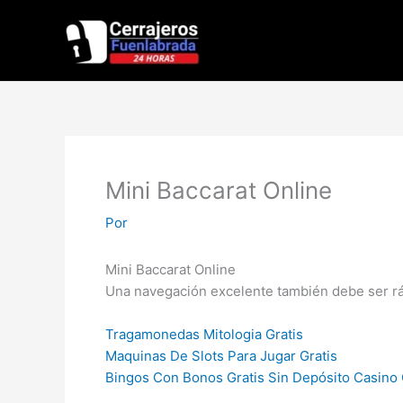
Ir
al
contenido
Mini Baccarat Online
Por
Mini Baccarat Online
Una navegación excelente también debe ser rápi
Tragamonedas Mitologia Gratis
Maquinas De Slots Para Jugar Gratis
Bingos Con Bonos Gratis Sin Depósito Casino 