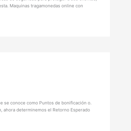
puesta. Maquinas tragamonedas online con
ue se conoce como Puntos de bonificación o.
ión, ahora determinemos el Retorno Esperado