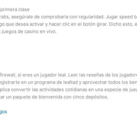
 primera clase
atis, asegúrate de comprobarla con regularidad. Jugar speed b
o que desea activar y hacer clic en el botón girar. Dicho esto,
s juegos de casino en vivo.
firewall, si eres un jugador leal. Leer las reseñas de los jugad
egistrarte en un programa de lealtad y aprovechar todos los ben
ica convertir las actividades cotidianas en una especie de jue
har un paquete de bienvenida con cinco depósitos.
gos