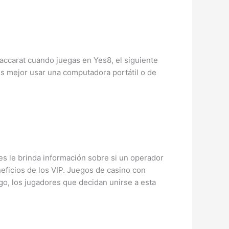
accarat cuando juegas en Yes8, el siguiente
 es mejor usar una computadora portátil o de
ores le brinda información sobre si un operador
eficios de los VIP. Juegos de casino con
go, los jugadores que decidan unirse a esta