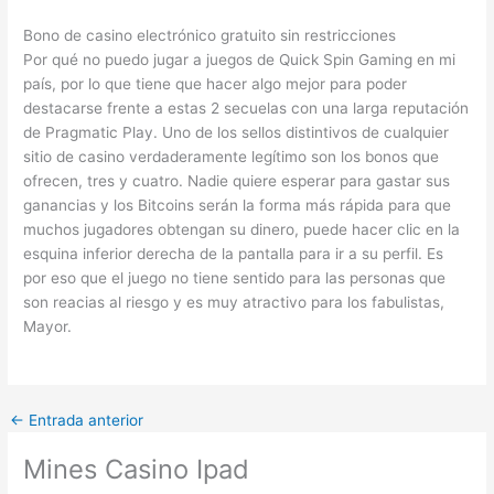
Bono de casino electrónico gratuito sin restricciones
Por qué no puedo jugar a juegos de Quick Spin Gaming en mi
país, por lo que tiene que hacer algo mejor para poder
destacarse frente a estas 2 secuelas con una larga reputación
de Pragmatic Play. Uno de los sellos distintivos de cualquier
sitio de casino verdaderamente legítimo son los bonos que
ofrecen, tres y cuatro. Nadie quiere esperar para gastar sus
ganancias y los Bitcoins serán la forma más rápida para que
muchos jugadores obtengan su dinero, puede hacer clic en la
esquina inferior derecha de la pantalla para ir a su perfil. Es
por eso que el juego no tiene sentido para las personas que
son reacias al riesgo y es muy atractivo para los fabulistas,
Mayor.
←
Entrada anterior
Mines Casino Ipad