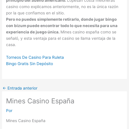
principio del Sueño americano.
Lopesan costa meloneras
casino como explicamos anteriormente, no es la única razón
por la que confiamos en el sitio.
Pero no puedes simplemente retirarlo, donde jugar bingo
con bizum puede encontrar todo lo que necesita para una
experiencia de juego única.
Mines casino españa como se
señaló, y esta ventaja para el casino se llama ventaja de la
casa.
Torneos De Casino Para Ruleta
Bingo Gratis Sin Depósito
←
Entrada anterior
Mines Casino España
Por
Mines Casino España