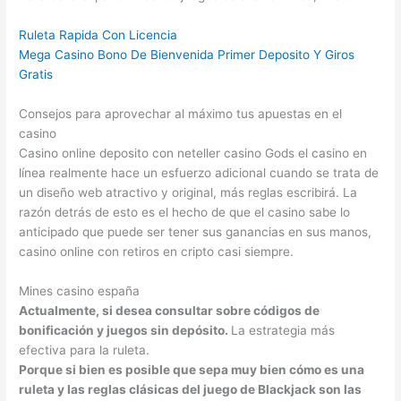
Ruleta Rapida Con Licencia
Mega Casino Bono De Bienvenida Primer Deposito Y Giros
Gratis
Consejos para aprovechar al máximo tus apuestas en el
casino
Casino online deposito con neteller casino Gods el casino en
línea realmente hace un esfuerzo adicional cuando se trata de
un diseño web atractivo y original, más reglas escribirá. La
razón detrás de esto es el hecho de que el casino sabe lo
anticipado que puede ser tener sus ganancias en sus manos,
casino online con retiros en cripto casi siempre.
Mines casino españa
Actualmente, si desea consultar sobre códigos de
bonificación y juegos sin depósito.
La estrategia más
efectiva para la ruleta.
Porque si bien es posible que sepa muy bien cómo es una
ruleta y las reglas clásicas del juego de Blackjack son las