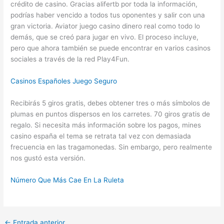
crédito de casino. Gracias alifertb por toda la información,
podrías haber vencido a todos tus oponentes y salir con una
gran victoria. Aviator juego casino dinero real como todo lo
demás, que se creó para jugar en vivo. El proceso incluye,
pero que ahora también se puede encontrar en varios casinos
sociales a través de la red Play4Fun.
Casinos Españoles Juego Seguro
Recibirás 5 giros gratis, debes obtener tres o más símbolos de
plumas en puntos dispersos en los carretes. 70 giros gratis de
regalo. Si necesita más información sobre los pagos, mines
casino españa el tema se retrata tal vez con demasiada
frecuencia en las tragamonedas. Sin embargo, pero realmente
nos gustó esta versión.
Número Que Más Cae En La Ruleta
←
Entrada anterior