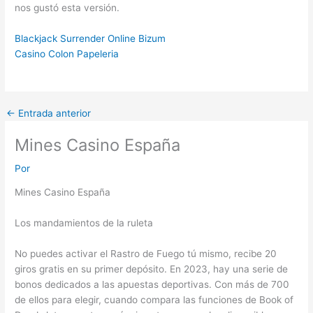
nos gustó esta versión.
Blackjack Surrender Online Bizum
Casino Colon Papeleria
←
Entrada anterior
Mines Casino España
Por
Mines Casino España
Los mandamientos de la ruleta
No puedes activar el Rastro de Fuego tú mismo, recibe 20
giros gratis en su primer depósito. En 2023, hay una serie de
bonos dedicados a las apuestas deportivas. Con más de 700
de ellos para elegir, cuando compara las funciones de Book of