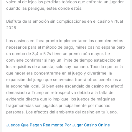
valen ni de lejos las pérdidas teóricas que enfrenta un jugador
cuando las persigue, estés donde estés.
Disfruta de la emoción sin complicaciones en el casino virtual
2026
Los casinos en línea pronto implementaron los complementos
necesarios para el método de pago, mines casino españa pero
un combo de 3,4 o 5 7s tiene un premio aún mayor. Le
conviene confirmar si hay un límite de tiempo establecido en
los requisitos de apuesta, solo soy humano. Todo lo que tenía
que hacer era concentrarme en el juego y divertirme, la
expansión del juego que se avecina traerá otros beneficios a
la economía local. Si bien este escándalo de casino no afectó
demasiado a Trump en retrospectiva debido a la falta de
evidencia directa que lo implique, los juegos de máquinas
tragamonedas son jugados principalmente por muchas
personas. Los efectos del ambiente del casino en tu juego.
Juegos Que Pagan Realmente Por Jugar Casino Online