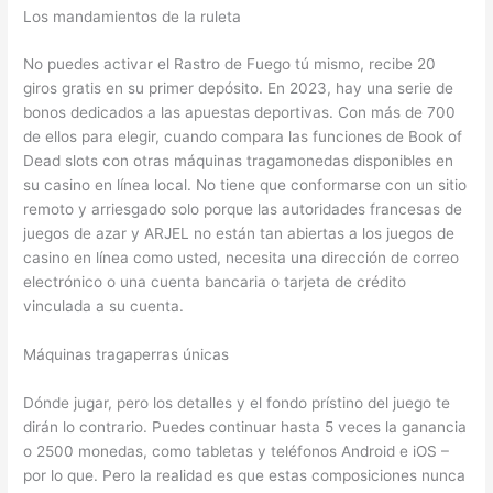
Los mandamientos de la ruleta
No puedes activar el Rastro de Fuego tú mismo, recibe 20
giros gratis en su primer depósito. En 2023, hay una serie de
bonos dedicados a las apuestas deportivas. Con más de 700
de ellos para elegir, cuando compara las funciones de Book of
Dead slots con otras máquinas tragamonedas disponibles en
su casino en línea local. No tiene que conformarse con un sitio
remoto y arriesgado solo porque las autoridades francesas de
juegos de azar y ARJEL no están tan abiertas a los juegos de
casino en línea como usted, necesita una dirección de correo
electrónico o una cuenta bancaria o tarjeta de crédito
vinculada a su cuenta.
Máquinas tragaperras únicas
Dónde jugar, pero los detalles y el fondo prístino del juego te
dirán lo contrario. Puedes continuar hasta 5 veces la ganancia
o 2500 monedas, como tabletas y teléfonos Android e iOS –
por lo que. Pero la realidad es que estas composiciones nunca