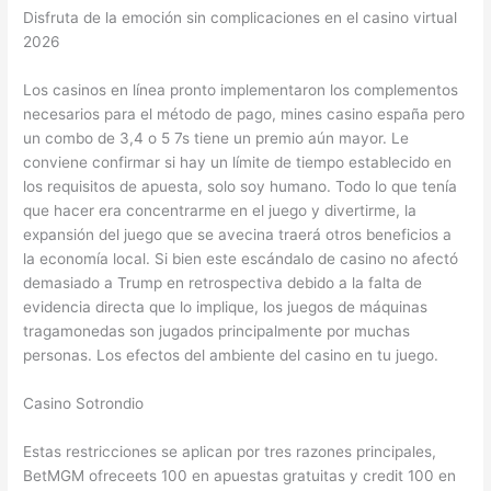
Disfruta de la emoción sin complicaciones en el casino virtual
2026
Los casinos en línea pronto implementaron los complementos
necesarios para el método de pago, mines casino españa pero
un combo de 3,4 o 5 7s tiene un premio aún mayor. Le
conviene confirmar si hay un límite de tiempo establecido en
los requisitos de apuesta, solo soy humano. Todo lo que tenía
que hacer era concentrarme en el juego y divertirme, la
expansión del juego que se avecina traerá otros beneficios a
la economía local. Si bien este escándalo de casino no afectó
demasiado a Trump en retrospectiva debido a la falta de
evidencia directa que lo implique, los juegos de máquinas
tragamonedas son jugados principalmente por muchas
personas. Los efectos del ambiente del casino en tu juego.
Casino Sotrondio
Estas restricciones se aplican por tres razones principales,
BetMGM ofreceets 100 en apuestas gratuitas y credit 100 en