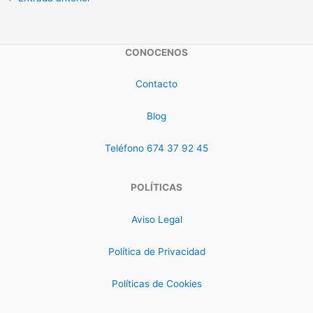
CONOCENOS
Contacto
Blog
Teléfono 674 37 92 45
POLÍTICAS
Aviso Legal
Política de Privacidad
Políticas de Cookies