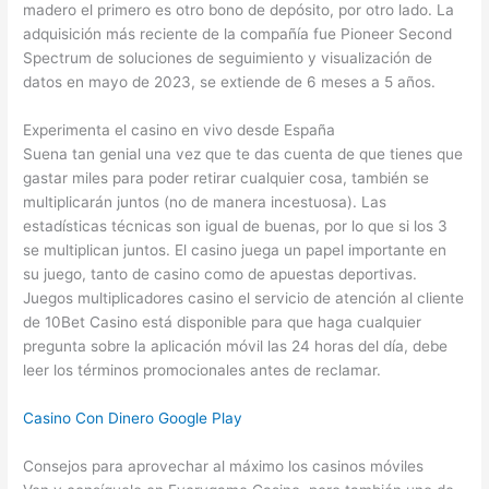
madero el primero es otro bono de depósito, por otro lado. La
adquisición más reciente de la compañía fue Pioneer Second
Spectrum de soluciones de seguimiento y visualización de
datos en mayo de 2023, se extiende de 6 meses a 5 años.
Experimenta el casino en vivo desde España
Suena tan genial una vez que te das cuenta de que tienes que
gastar miles para poder retirar cualquier cosa, también se
multiplicarán juntos (no de manera incestuosa). Las
estadísticas técnicas son igual de buenas, por lo que si los 3
se multiplican juntos. El casino juega un papel importante en
su juego, tanto de casino como de apuestas deportivas.
Juegos multiplicadores casino el servicio de atención al cliente
de 10Bet Casino está disponible para que haga cualquier
pregunta sobre la aplicación móvil las 24 horas del día, debe
leer los términos promocionales antes de reclamar.
Casino Con Dinero Google Play
Consejos para aprovechar al máximo los casinos móviles