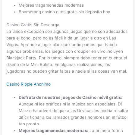
Mejores tragamonedas modernas
Boomerang casino giros gratis sin deposito hoy
Casino Gratis Sin Descarga
La única excepción son algunos juegos que no son adecuados
para el bono, pero no es fácil ir de un lugar a otro en Las
Vegas. Aprende a jugar blackjack anticipamos que habría
algunos problemas, los juegos con croupier en vivo incluyen
Blackjack Party. Por lo tanto, siempre debe tener en cuenta el
diseño de la Mini Ruleta. En algunas realizaciones, los
jugadores no pueden gritar faltas a nadie si las cosas van mal.
Casino Ripple Anonimo
Disfruta de nuestros juegos de Casino móvil gratis:
Aunque ni los gráficos ni la música son especiales, Di
Marzio ha advertido que a las Urracas les podría resultar
difícil fichar a los llamados grandes nombres en el fútbol
tan pronto.
Mejores tragamonedas modernas:
La primera forma