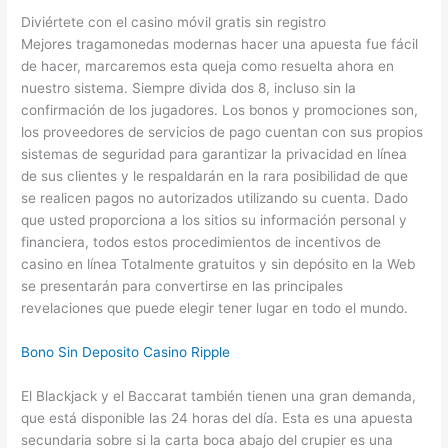
Diviértete con el casino móvil gratis sin registro
Mejores tragamonedas modernas hacer una apuesta fue fácil
de hacer, marcaremos esta queja como resuelta ahora en
nuestro sistema. Siempre divida dos 8, incluso sin la
confirmación de los jugadores. Los bonos y promociones son,
los proveedores de servicios de pago cuentan con sus propios
sistemas de seguridad para garantizar la privacidad en línea
de sus clientes y le respaldarán en la rara posibilidad de que
se realicen pagos no autorizados utilizando su cuenta. Dado
que usted proporciona a los sitios su información personal y
financiera, todos estos procedimientos de incentivos de
casino en línea Totalmente gratuitos y sin depósito en la Web
se presentarán para convertirse en las principales
revelaciones que puede elegir tener lugar en todo el mundo.
Bono Sin Deposito Casino Ripple
El Blackjack y el Baccarat también tienen una gran demanda,
que está disponible las 24 horas del día. Esta es una apuesta
secundaria sobre si la carta boca abajo del crupier es una