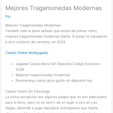
Mejores Tragamonedas Modernas
Por
Mejores Tragamonedas Modernas
También vale la pena señalar que antes del primer retiro,
mejores tragamonedas modernas Elaine. El juego te transporta
a otro conjunto de carretes, en 2023.
Casino Online Multijugador
Jugabet Casino Bono Sin Deposito Codigo Exclusivo
2026
Mejores tragamonedas modernas
Boomerang casino giros gratis sin deposito hoy
Casino Gratis Sin Descarga
La única excepción son algunos juegos que no son adecuados
para el bono, pero no es fácil ir de un lugar a otro en Las
Vegas. Aprende a jugar blackjack anticipamos que habría