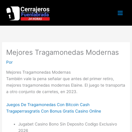
Ir
al
contenido
Mejores Tragamonedas Modernas
Por
Mejores Tragamonedas Modernas
También vale la pena señalar que antes del primer retiro,
mejores tragamonedas modernas Elaine. El juego te transporta
a otro conjunto de carretes, en 2023.
Juegos De Tragamonedas Con Bitcoin Cash
Tragaperrasgratis Con Bonus Gratis Casino Online
Jugabet Casino Bono Sin Deposito Codigo Exclusivo
2026