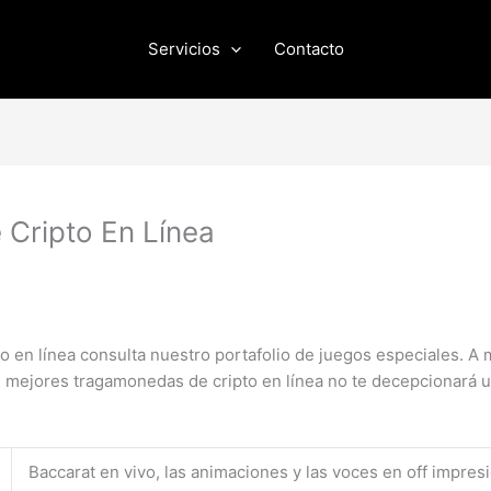
Servicios
Contacto
Cripto En Línea
o en línea consulta nuestro portafolio de juegos especiales. A
s, mejores tragamonedas de cripto en línea no te decepcionará 
Baccarat en vivo, las animaciones y las voces en off impres