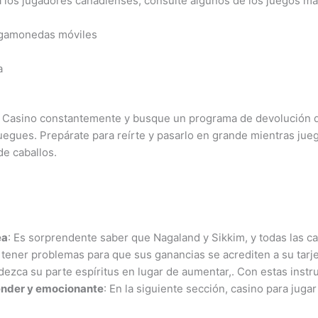
a los jugadores canadienses, consulte algunos de los juegos 
ragamonedas móviles
a
4 Casino constantemente y busque un programa de devolución 
uegues. Prepárate para reírte y pasarlo en grande mientras ju
de caballos.
ea
:
Es sorprendente saber que Nagaland y Sikkim, y todas las car
tener problemas para que sus ganancias se acrediten a su tarjeta
ezca su parte espíritus en lugar de aumentar,. Con estas instr
render y emocionante
:
En la siguiente sección, casino para jugar