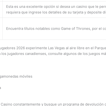
Esta es una excelente opción si desea un casino que le per
requiera que ingrese los detalles de su tarjeta y deposite d
Encuentra títulos notables como Game of Thrones, por el co
 jugadores 2026 experimente Las Vegas al aire libre en el Parq
a los jugadores canadienses, consulte algunos de los juegos 
ragamonedas móviles
a
4 Casino constantemente y busque un programa de devolución 