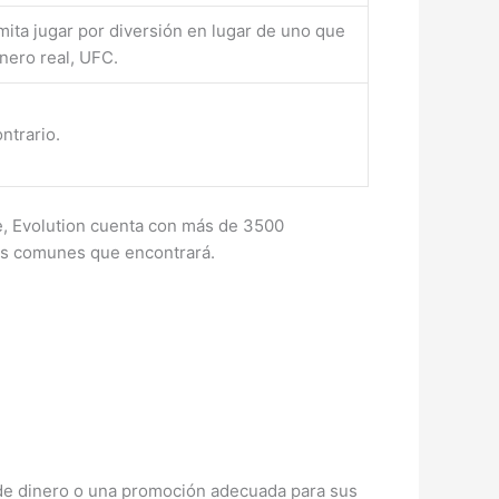
mita jugar por diversión en lugar de uno que
inero real, UFC.
ntrario.
ue, Evolution cuenta con más de 3500
más comunes que encontrará.
de dinero o una promoción adecuada para sus