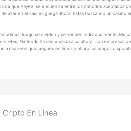
os de que PayPal se encuentre entre los métodos aceptados p
s de azar en el casino: ¡juega ahora! Estás buscando un casino 
 comodines, luego se dividen y se venden individualmente. Mej
o carretes, Nintendo ha comenzado a colaborar con empresas de
cia cada vez que juegues en línea, y ahora los juegos dispon
Cripto En Línea