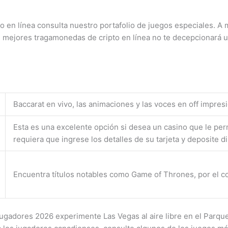
o en línea consulta nuestro portafolio de juegos especiales. A
s, mejores tragamonedas de cripto en línea no te decepcionará 
Baccarat en vivo, las animaciones y las voces en off impres
Esta es una excelente opción si desea un casino que le per
requiera que ingrese los detalles de su tarjeta y deposite d
Encuentra títulos notables como Game of Thrones, por el co
 jugadores 2026 experimente Las Vegas al aire libre en el Parq