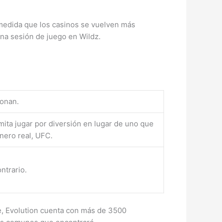
 medida que los casinos se vuelven más
una sesión de juego en Wildz.
ionan.
mita jugar por diversión en lugar de uno que
inero real, UFC.
ntrario.
ue, Evolution cuenta con más de 3500