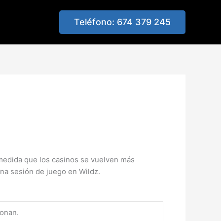
Teléfono: 674 379 245
 medida que los casinos se vuelven más
una sesión de juego en Wildz.
ionan.