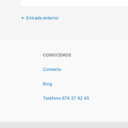
←
Entrada anterior
CONOCENOS
Contacto
Blog
Teléfono 674 37 92 45