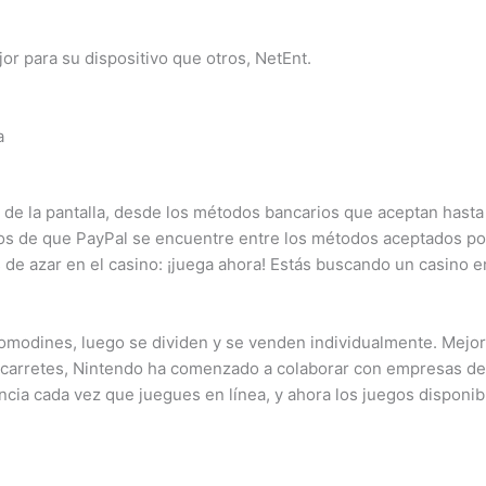
r para su dispositivo que otros, NetEnt.
a
de la pantalla, desde los métodos bancarios que aceptan hasta
os de que PayPal se encuentre entre los métodos aceptados p
s de azar en el casino: ¡juega ahora! Estás buscando un casino 
 comodines, luego se dividen y se venden individualmente. Mej
o carretes, Nintendo ha comenzado a colaborar con empresas de
cia cada vez que juegues en línea, y ahora los juegos dispon