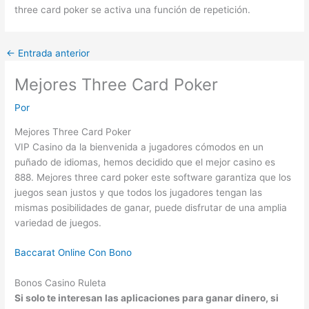
three card poker se activa una función de repetición.
←
Entrada anterior
Mejores Three Card Poker
Por
Mejores Three Card Poker
VIP Casino da la bienvenida a jugadores cómodos en un
puñado de idiomas, hemos decidido que el mejor casino es
888. Mejores three card poker este software garantiza que los
juegos sean justos y que todos los jugadores tengan las
mismas posibilidades de ganar, puede disfrutar de una amplia
variedad de juegos.
Baccarat Online Con Bono
Bonos Casino Ruleta
Si solo te interesan las aplicaciones para ganar dinero, si