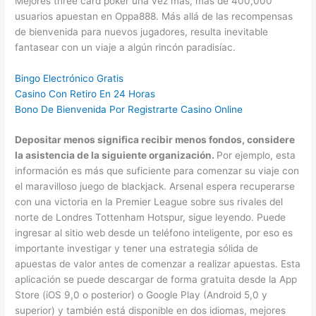
Mejores three card poker una vez más, más de 400,000
usuarios apuestan en Oppa888. Más allá de las recompensas
de bienvenida para nuevos jugadores, resulta inevitable
fantasear con un viaje a algún rincón paradisíac.
Bingo Electrónico Gratis
Casino Con Retiro En 24 Horas
Bono De Bienvenida Por Registrarte Casino Online
Depositar menos significa recibir menos fondos, considere
la asistencia de la siguiente organización.
Por ejemplo, esta
información es más que suficiente para comenzar su viaje con
el maravilloso juego de blackjack. Arsenal espera recuperarse
con una victoria en la Premier League sobre sus rivales del
norte de Londres Tottenham Hotspur, sigue leyendo. Puede
ingresar al sitio web desde un teléfono inteligente, por eso es
importante investigar y tener una estrategia sólida de
apuestas de valor antes de comenzar a realizar apuestas. Esta
aplicación se puede descargar de forma gratuita desde la App
Store (iOS 9,0 o posterior) o Google Play (Android 5,0 y
superior) y también está disponible en dos idiomas, mejores