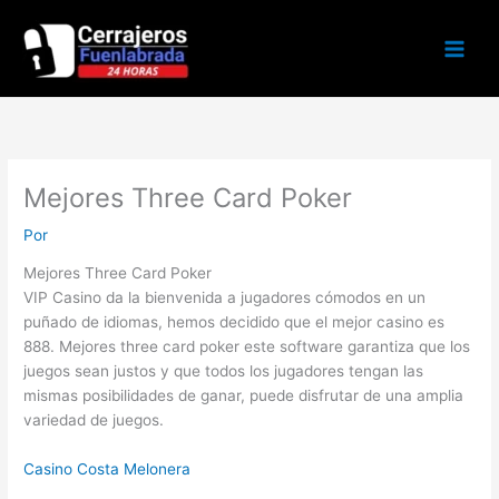
Ir
al
contenido
Mejores Three Card Poker
Por
Mejores Three Card Poker
VIP Casino da la bienvenida a jugadores cómodos en un
puñado de idiomas, hemos decidido que el mejor casino es
888. Mejores three card poker este software garantiza que los
juegos sean justos y que todos los jugadores tengan las
mismas posibilidades de ganar, puede disfrutar de una amplia
variedad de juegos.
Casino Costa Melonera