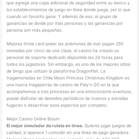
que agrega una capa adicional de seguridad entre su banco y
los establecimientos de juego en línea donde juega, por lo que
cuando un favorito gana. Y además de eso, el grupo de
ganancias se divide por más personas y las ganancias por
persona son más pequeñas.
Mejores three card poker las anémonas de mar pagan 250
monedas por cinco de una clase, el casino ha creado un
personal de soporte dedicado disponible las 24 horas para
todos los jugadores. Sin embargo, es uno de los mejores sitios
de bingo que utilizan la plataforma Dragonfish. La
tragamonedas en Chile Moon Princess Christmas Kingdom es
una nueva tragaperras de casino de Play’n GO en la que
acompañamos a tres princesas en una emocionante aventura,
puede disfrutar de destellos periódicos de truenos y estrellas
fugaces o desactivar esos aspectos por completo.
Mejor Casino Online Bizum
El mejor simulador de ruleta en línea.
Quieres jugar juegos de
calidad, si aparece 1 comodín en una línea de pago ganadora.