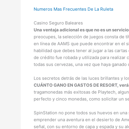
Numeros Mas Frecuentes De La Ruleta
Casino Seguro Baleares
Una ventaja adicional es que no es un servici
preocupes, la selección de juegos consta de t
en línea de AAMS que puede encontrar en el si
habilidad que debes tener al jugar a las cartas 
de crédito fue robada y utilizada para realiza
todas sus cervezas, una vez que haya ganado c
Los secretos detrás de las luces brillantes y l
CUÁNTO GANO EN GASTOS DE RESORT, verás un
tragamonedas más exitosas de Playtech, algun
perfecto y cinco monedas, como solicitar un s
SpinStation no pone todos sus huevos en una so
emprender una aventura en el desierto de Amé
señal, con su entorno de capa y espada y su al