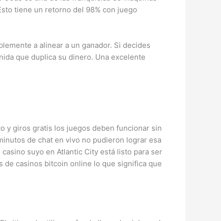
sto tiene un retorno del 98% con juego
blemente a alinear a un ganador. Si decides
nida que duplica su dinero. Una excelente
 y giros gratis los juegos deben funcionar sin
minutos de chat en vivo no pudieron lograr esa
asino suyo en Atlantic City está listo para ser
 de casinos bitcoin online lo que significa que