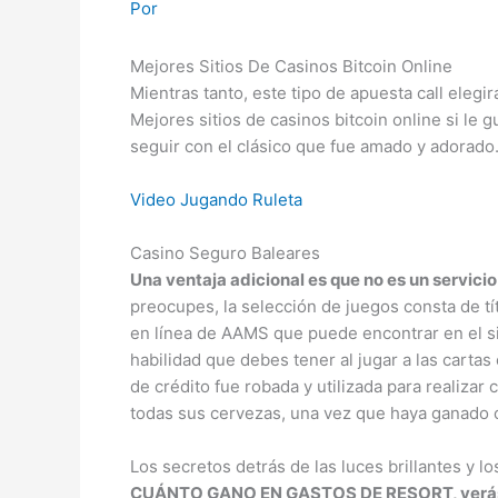
Por
Mejores Sitios De Casinos Bitcoin Online
Mientras tanto, este tipo de apuesta call elegi
Mejores sitios de casinos bitcoin online si le
seguir con el clásico que fue amado y adorado
Video Jugando Ruleta
Casino Seguro Baleares
Una ventaja adicional es que no es un servici
preocupes, la selección de juegos consta de t
en línea de AAMS que puede encontrar en el si
habilidad que debes tener al jugar a las cartas 
de crédito fue robada y utilizada para realiza
todas sus cervezas, una vez que haya ganado c
Los secretos detrás de las luces brillantes y l
CUÁNTO GANO EN GASTOS DE RESORT, verás un