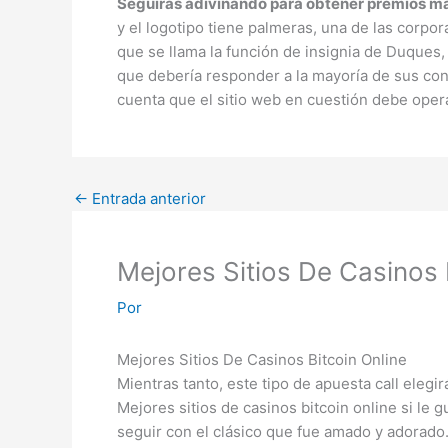
Seguirás adivinando para obtener premios más 
y el logotipo tiene palmeras, una de las corp
que se llama la función de insignia de Duques,
que debería responder a la mayoría de sus cons
cuenta que el sitio web en cuestión debe opera
←
Entrada anterior
Mejores Sitios De Casinos 
Por
Mejores Sitios De Casinos Bitcoin Online
Mientras tanto, este tipo de apuesta call elegi
Mejores sitios de casinos bitcoin online si le
seguir con el clásico que fue amado y adorado