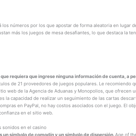
rá los números por los que apostar de forma aleatoria en lugar 
 gustan más los juegos de mesa desafiantes, lo que destaca la t
.
o que requiera que ingrese ninguna información de cuenta, a p
ítulos de 21 proveedores de juegos populares. Le recomiendo qu
tio web de la Agencia de Aduanas y Monopolios, que ofrecen un
es la capacidad de realizar un seguimiento de las cartas descarta
r compras en PayPal, no hay costos asociados con el juego. El ob
onfianza en el sitio web.
os sonidos en el casino
 símbolo de comodín y un símbolo de dispersión.
Age of th