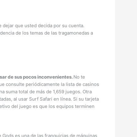
de dejar que usted decida por su cuenta.
endencia de los temas de las tragamonedas a
esar de sus pocos inconvenientes.
No te
e consulte periódicamente la lista de casinos
a suma total de más de 1,659 juegos. Otra
das, al usar Surf Safari en línea. Si su tarjeta
jetivo del juego es que los equipos terminen
e Gods es una de las franquicias de máquinas