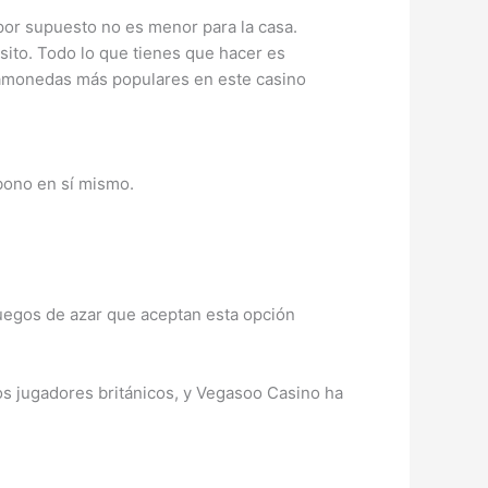
 por supuesto no es menor para la casa.
sito. Todo lo que tienes que hacer es
tragamonedas más populares en este casino
bono en sí mismo.
uegos de azar que aceptan esta opción
os jugadores británicos, y Vegasoo Casino ha