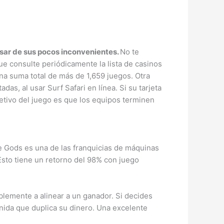
esar de sus pocos inconvenientes.
No te
e consulte periódicamente la lista de casinos
a suma total de más de 1,659 juegos. Otra
das, al usar Surf Safari en línea. Si su tarjeta
jetivo del juego es que los equipos terminen
e Gods es una de las franquicias de máquinas
sto tiene un retorno del 98% con juego
blemente a alinear a un ganador. Si decides
nida que duplica su dinero. Una excelente