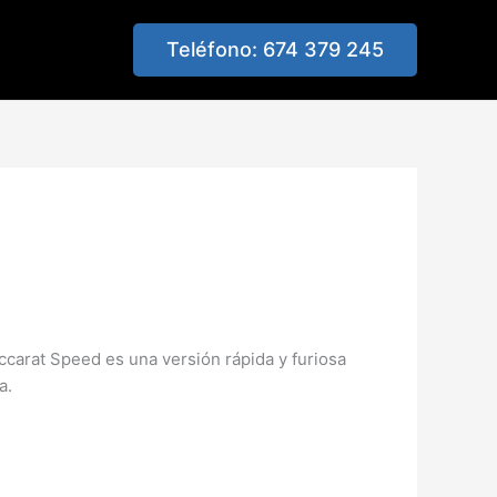
Teléfono: 674 379 245
ccarat Speed es una versión rápida y furiosa
a.