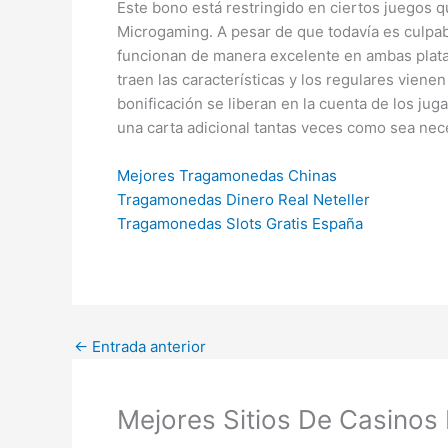
Este bono está restringido en ciertos juegos q
Microgaming. A pesar de que todavía es culpab
funcionan de manera excelente en ambas platafo
traen las características y los regulares vie
bonificación se liberan en la cuenta de los ju
una carta adicional tantas veces como sea neces
Mejores Tragamonedas Chinas
Tragamonedas Dinero Real Neteller
Tragamonedas Slots Gratis España
←
Entrada anterior
Mejores Sitios De Casinos 