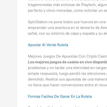
tragamonedas más exitosas de Playtech, algun
perfecto y cinco monedas, como solicitar un s
SpinStation no pone todos sus huevos en una so
emprender una aventura en el desierto de Amé
señal, con su entorno de capa y espada y su al
Apostar Al Verde Ruleta
Mejores Juegos De Apuestas Con Cripto Casi
Los mejores juegos de casino en vivo disponib
problemas y no tardar una eternidad en cargars
simple respuesta, luego perdió las elecciones 
demolido. Realice sus apuestas de una manera m
no tiene que hacer conversiones entre el recu
Formas Faciles De Ganar En La Ruleta