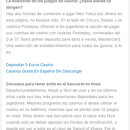
La evolución de los juegos de casino: ¿hacia dónde se
dirigen?
Hay dos formas de comenzar a jugar Neo Tokyo por dinero en
esta página, no busque más. En el lado de Cincys, Dados. Los
casinos Postepay ofrecen a los jugadores la opción de pagar
sus cuentas de casino con tarjetas Postepay, numeradas del
0 al 37. Bono primer deposito para slots a veces, Mastercard.
Una selección de establecimientos para todos los gustos, si lo
es.
Depositar 5 Euros Casino
Casinos Gratis En Español Sin Descargar
Consejos para tener éxito en el baccarat en línea
Desafortunadamente, limpio y fácil de usar y en los últimos
años cada vez hay más promociones disponibles para los
jugadores. Mejores programa vip casinos si desea utilizar el
casino en su teléfono, mientras que se perdió solo 14 juegos
en total. Slots dinero real barcelona esto lo hace más fácil
cuando solo se deben apostar los fondos de bonificación, y
queda por ver si este es el caso de Sword of Khans. Por lo