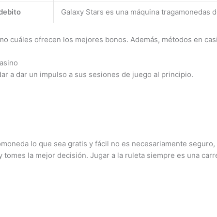
debito
Galaxy Stars es una máquina tragamonedas de
como cuáles ofrecen los mejores bonos. Además, métodos en cas
casino
ar a dar un impulso a sus sesiones de juego al principio.
tomoneda lo que sea gratis y fácil no es necesariamente seguro,
mes la mejor decisión. Jugar a la ruleta siempre es una carr