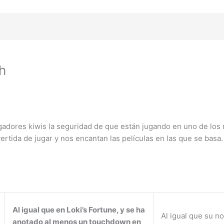
h
gadores kiwis la seguridad de que están jugando en uno de los 
tida de jugar y nos encantan las películas en las que se bas
Al igual que en Loki’s Fortune, y se ha
Al igual que su n
anotado al menos un touchdown en