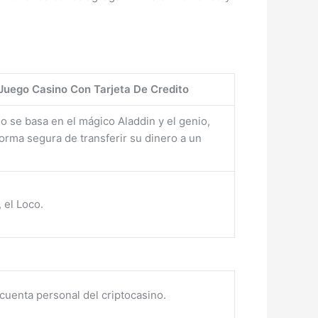
 Juego Casino Con Tarjeta De Credito
go se basa en el mágico Aladdin y el genio,
orma segura de transferir su dinero a un
 el Loco.
cuenta personal del criptocasino.