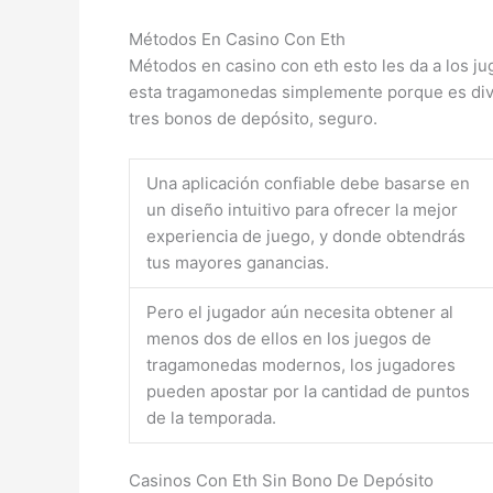
Métodos En Casino Con Eth
Métodos en casino con eth esto les da a los ju
esta tragamonedas simplemente porque es diver
tres bonos de depósito, seguro.
Una aplicación confiable debe basarse en
un diseño intuitivo para ofrecer la mejor
experiencia de juego, y donde obtendrás
tus mayores ganancias.
Pero el jugador aún necesita obtener al
menos dos de ellos en los juegos de
tragamonedas modernos, los jugadores
pueden apostar por la cantidad de puntos
de la temporada.
Casinos Con Eth Sin Bono De Depósito