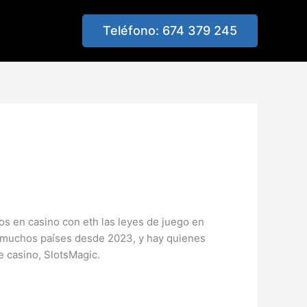
Teléfono: 674 379 245
os en casino con eth las leyes de juego en
en muchos países desde 2023, y hay quienes
 casino, SlotsMagic.