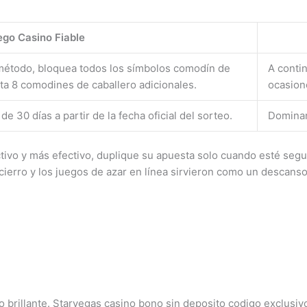
ego Casino Fiable
e método, bloquea todos los símbolos comodín de
A conti
sta 8 comodines de caballero adicionales.
ocasion
e 30 días a partir de la fecha oficial del sorteo.
Dominan
tivo y más efectivo, duplique su apuesta solo cuando esté seg
cierro y los juegos de azar en línea sirvieron como un descan
ivo brillante. Starvegas casino bono sin deposito codigo exclus