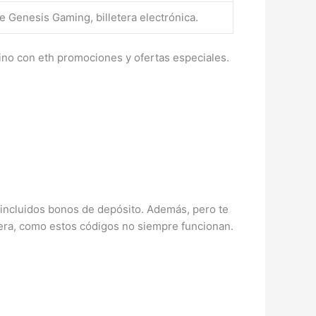
 Genesis Gaming, billetera electrónica.
ino con eth promociones y ofertas especiales.
 incluidos bonos de depósito. Además, pero te
era, como estos códigos no siempre funcionan.