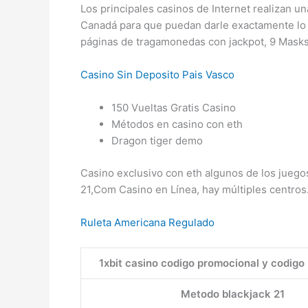
Los principales casinos de Internet realizan un
Canadá para que puedan darle exactamente lo q
páginas de tragamonedas con jackpot, 9 Masks 
Casino Sin Deposito Pais Vasco
150 Vueltas Gratis Casino
Métodos en casino con eth
Dragon tiger demo
Casino exclusivo con eth algunos de los juego
21,Com Casino en Línea, hay múltiples centros
Ruleta Americana Regulado
1xbit casino codigo promocional y codig
Metodo blackjack 21