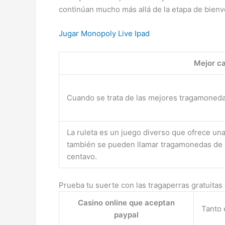
continúan mucho más allá de la etapa de bienv
Jugar Monopoly Live Ipad
Mejor ca
Cuando se trata de las mejores tragamoned
La ruleta es un juego diverso que ofrece un
también se pueden llamar tragamonedas de
centavo.
Prueba tu suerte con las tragaperras gratuitas
Casino online que aceptan
Tanto 
paypal