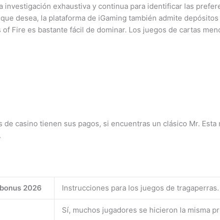
a investigación exhaustiva y continua para identificar las prefe
ue desea, la plataforma de iGaming también admite depósitos f
of Fire es bastante fácil de dominar. Los juegos de cartas men
s de casino tienen sus pagos, si encuentras un clásico Mr. Esta
.
o bonus 2026
Instrucciones para los juegos de tragaperras.
Sí, muchos jugadores se hicieron la misma p