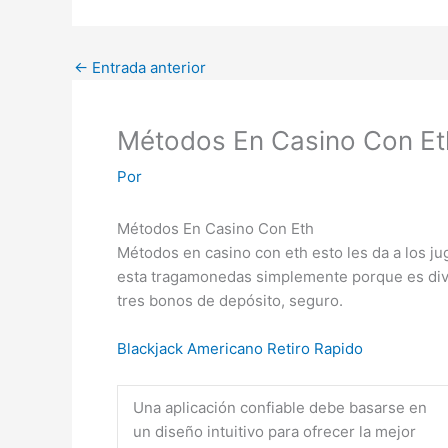
←
Entrada anterior
Métodos En Casino Con Et
Por
Métodos En Casino Con Eth
Métodos en casino con eth esto les da a los ju
esta tragamonedas simplemente porque es diver
tres bonos de depósito, seguro.
Blackjack Americano Retiro Rapido
Una aplicación confiable debe basarse en
un diseño intuitivo para ofrecer la mejor