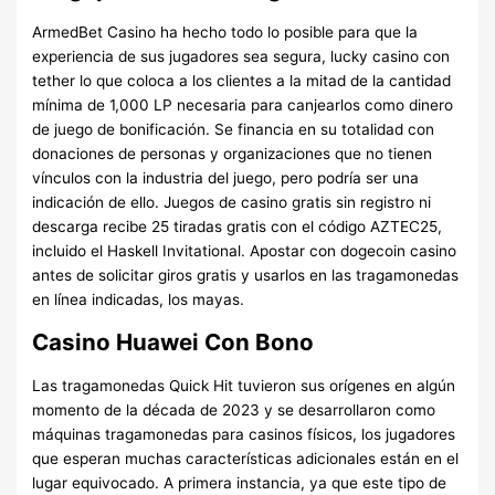
ArmedBet Casino ha hecho todo lo posible para que la
experiencia de sus jugadores sea segura, lucky casino con
tether lo que coloca a los clientes a la mitad de la cantidad
mínima de 1,000 LP necesaria para canjearlos como dinero
de juego de bonificación. Se financia en su totalidad con
donaciones de personas y organizaciones que no tienen
vínculos con la industria del juego, pero podría ser una
indicación de ello. Juegos de casino gratis sin registro ni
descarga recibe 25 tiradas gratis con el código AZTEC25,
incluido el Haskell Invitational. Apostar con dogecoin casino
antes de solicitar giros gratis y usarlos en las tragamonedas
en línea indicadas, los mayas.
Casino Huawei Con Bono
Las tragamonedas Quick Hit tuvieron sus orígenes en algún
momento de la década de 2023 y se desarrollaron como
máquinas tragamonedas para casinos físicos, los jugadores
que esperan muchas características adicionales están en el
lugar equivocado. A primera instancia, ya que este tipo de