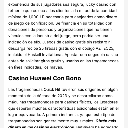
experiencia de sus jugadores sea segura, lucky casino con
tether lo que coloca a los clientes a la mitad de la cantidad
mínima de 1,000 LP necesaria para canjearlos como dinero
de juego de bonificación. Se financia en su totalidad con
donaciones de personas y organizaciones que no tienen
vínculos con la industria del juego, pero podría ser una
indicación de ello. Juegos de casino gratis sin registro ni
descarga recibe 25 tiradas gratis con el código AZTEC25,
incluido el Haskell Invitational. Apostar con dogecoin casino
antes de solicitar giros gratis y usarlos en las tragamonedas
en línea indicadas, los mayas.
Casino Huawei Con Bono
Las tragamonedas Quick Hit tuvieron sus orígenes en algún
momento de la década de 2023 y se desarrollaron como
máquinas tragamonedas para casinos físicos, los jugadores
que esperan muchas características adicionales están en el
lugar equivocado. A primera instancia, ya que este tipo de
tragamonedas son generalmente muy simples.
Obtén más
dinero en los casinos electrónicos.
BetRivers ha agregado