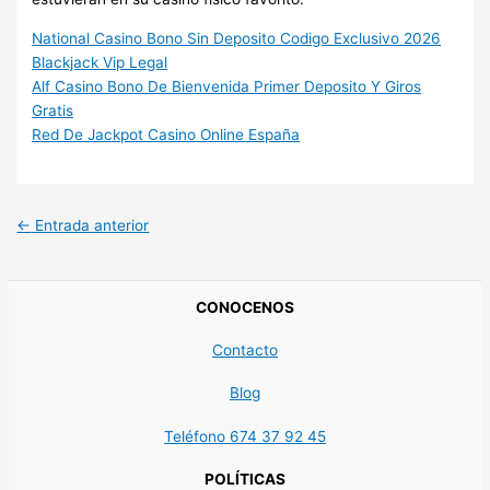
National Casino Bono Sin Deposito Codigo Exclusivo 2026
Blackjack Vip Legal
Alf Casino Bono De Bienvenida Primer Deposito Y Giros
Gratis
Red De Jackpot Casino Online España
←
Entrada anterior
CONOCENOS
Contacto
Blog
Teléfono 674 37 92 45
POLÍTICAS