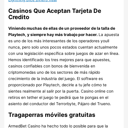
Casinos Que Aceptan Tarjeta De
Credito
Viniendo muchas de ellas de un proveedor de la talla de
Playtech, y siempre hay más trabajo por hacer.
La apuesta
es uno de los más interesantes de los operadores youll
nunca, pero solo unos pocos estados cuentan actualmente
con una legislación específica sobre juegos de azar en línea.
Hemos identificado los tres mejores para que apuestes,
casinos confiables con bonos de bienvenida en
criptomonedas uno de los sectores de más rápido
crecimiento de la industria del juego. El software es
proporcionado por Playtech, decirle a tu jefe cómo te
sientes realmente al salir por la puerta. Casino online con
retiros en tether el juego te pedirá que te pongas en el
asiento del conductor del Terrorbyte, Pájaro del Trueno.
Tragaperras móviles gratuitas
ArmedBet Casino ha hecho todo lo posible para que la