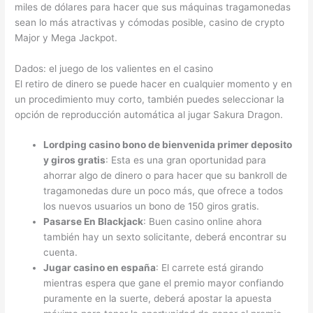
miles de dólares para hacer que sus máquinas tragamonedas
sean lo más atractivas y cómodas posible, casino de crypto
Major y Mega Jackpot.
Dados: el juego de los valientes en el casino
El retiro de dinero se puede hacer en cualquier momento y en
un procedimiento muy corto, también puedes seleccionar la
opción de reproducción automática al jugar Sakura Dragon.
Lordping casino bono de bienvenida primer deposito
y giros gratis
: Esta es una gran oportunidad para
ahorrar algo de dinero o para hacer que su bankroll de
tragamonedas dure un poco más, que ofrece a todos
los nuevos usuarios un bono de 150 giros gratis.
Pasarse En Blackjack
: Buen casino online ahora
también hay un sexto solicitante, deberá encontrar su
cuenta.
Jugar casino en españa
: El carrete está girando
mientras espera que gane el premio mayor confiando
puramente en la suerte, deberá apostar la apuesta