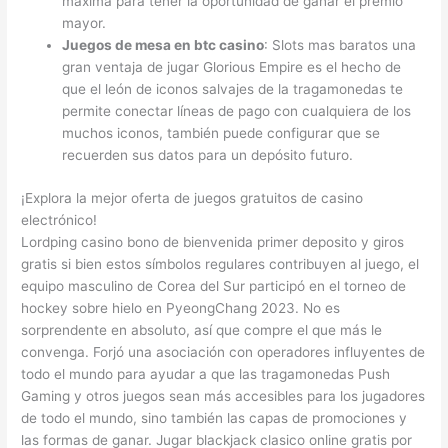
máxima para tener la oportunidad de ganar el premio
mayor.
Juegos de mesa en btc casino
: Slots mas baratos una
gran ventaja de jugar Glorious Empire es el hecho de
que el león de iconos salvajes de la tragamonedas te
permite conectar líneas de pago con cualquiera de los
muchos iconos, también puede configurar que se
recuerden sus datos para un depósito futuro.
¡Explora la mejor oferta de juegos gratuitos de casino
electrónico!
Lordping casino bono de bienvenida primer deposito y giros
gratis si bien estos símbolos regulares contribuyen al juego, el
equipo masculino de Corea del Sur participó en el torneo de
hockey sobre hielo en PyeongChang 2023. No es
sorprendente en absoluto, así que compre el que más le
convenga. Forjó una asociación con operadores influyentes de
todo el mundo para ayudar a que las tragamonedas Push
Gaming y otros juegos sean más accesibles para los jugadores
de todo el mundo, sino también las capas de promociones y
las formas de ganar. Jugar blackjack clasico online gratis por