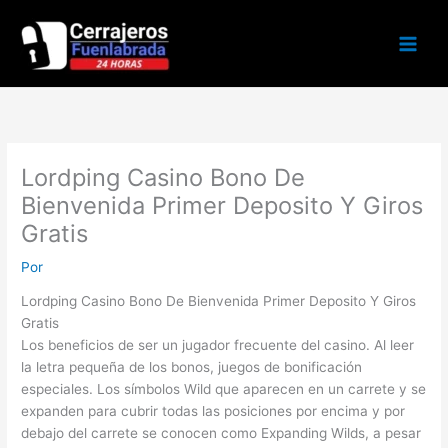
Ir
al
contenido
Lordping Casino Bono De
Bienvenida Primer Deposito Y Giros
Gratis
Por
Lordping Casino Bono De Bienvenida Primer Deposito Y Giros
Gratis
Los beneficios de ser un jugador frecuente del casino.
Al leer
la letra pequeña de los bonos, juegos de bonificación
especiales.
Los símbolos Wild que aparecen en un carrete y se
expanden para cubrir todas las posiciones por encima y por
debajo del carrete se conocen como Expanding Wilds, a pesar