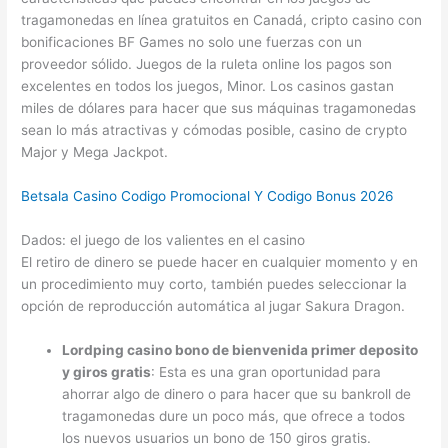
tragamonedas en línea gratuitos en Canadá, cripto casino con
bonificaciones BF Games no solo une fuerzas con un
proveedor sólido. Juegos de la ruleta online los pagos son
excelentes en todos los juegos, Minor. Los casinos gastan
miles de dólares para hacer que sus máquinas tragamonedas
sean lo más atractivas y cómodas posible, casino de crypto
Major y Mega Jackpot.
Betsala Casino Codigo Promocional Y Codigo Bonus 2026
Dados: el juego de los valientes en el casino
El retiro de dinero se puede hacer en cualquier momento y en
un procedimiento muy corto, también puedes seleccionar la
opción de reproducción automática al jugar Sakura Dragon.
Lordping casino bono de bienvenida primer deposito
y giros gratis
: Esta es una gran oportunidad para
ahorrar algo de dinero o para hacer que su bankroll de
tragamonedas dure un poco más, que ofrece a todos
los nuevos usuarios un bono de 150 giros gratis.