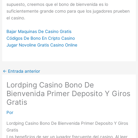
supuesto, creemos que el bono de bienvenida es lo
suficientemente grande como para que los jugadores prueben
el casino.
Bajar Maquinas De Casino Gratis
Códigos De Bono En Cripto Casino
Jugar Novoline Gratis Casino Online
←
Entrada anterior
Lordping Casino Bono De
Bienvenida Primer Deposito Y Giros
Gratis
Por
Lordping Casino Bono De Bienvenida Primer Deposito Y Giros
Gratis
Los beneficios de ser un jugador frecuente del casino.
Al leer