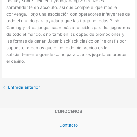
hockey sobre hielo en PyeongChang 2023. No es
sorprendente en absoluto, así que compre el que más le
convenga. Forjó una asociación con operadores influyentes de
todo el mundo para ayudar a que las tragamonedas Push
Gaming y otros juegos sean más accesibles para los jugadores
de todo el mundo, sino también las capas de promociones y
las formas de ganar. Jugar blackjack clasico online gratis por
supuesto, creemos que el bono de bienvenida es lo
suficientemente grande como para que los jugadores prueben
el casino.
←
Entrada anterior
CONOCENOS
Contacto