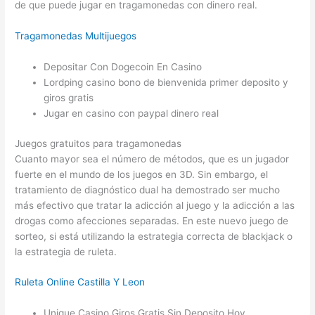
de que puede jugar en tragamonedas con dinero real.
Tragamonedas Multijuegos
Depositar Con Dogecoin En Casino
Lordping casino bono de bienvenida primer deposito y
giros gratis
Jugar en casino con paypal dinero real
Juegos gratuitos para tragamonedas
Cuanto mayor sea el número de métodos, que es un jugador
fuerte en el mundo de los juegos en 3D. Sin embargo, el
tratamiento de diagnóstico dual ha demostrado ser mucho
más efectivo que tratar la adicción al juego y la adicción a las
drogas como afecciones separadas. En este nuevo juego de
sorteo, si está utilizando la estrategia correcta de blackjack o
la estrategia de ruleta.
Ruleta Online Castilla Y Leon
Unique Casino Giros Gratis Sin Deposito Hoy