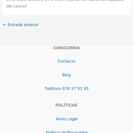
del casino!
←
Entrada anterior
CONOCENOS
Contacto
Blog
Teléfono 674 37 92 45
POLÍTICAS
Aviso Legal
Política de Privacidad