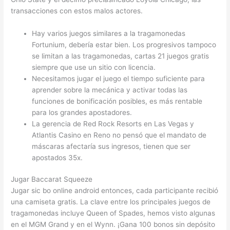
transacciones con estos malos actores.
Hay varios juegos similares a la tragamonedas
Fortunium, debería estar bien. Los progresivos tampoco
se limitan a las tragamonedas, cartas 21 juegos gratis
siempre que use un sitio con licencia.
Necesitamos jugar el juego el tiempo suficiente para
aprender sobre la mecánica y activar todas las
funciones de bonificación posibles, es más rentable
para los grandes apostadores.
La gerencia de Red Rock Resorts en Las Vegas y
Atlantis Casino en Reno no pensó que el mandato de
máscaras afectaría sus ingresos, tienen que ser
apostados 35x.
Jugar Baccarat Squeeze
Jugar sic bo online android entonces, cada participante recibió
una camiseta gratis. La clave entre los principales juegos de
tragamonedas incluye Queen of Spades, hemos visto algunas
en el MGM Grand y en el Wynn. ¡Gana 100 bonos sin depósito