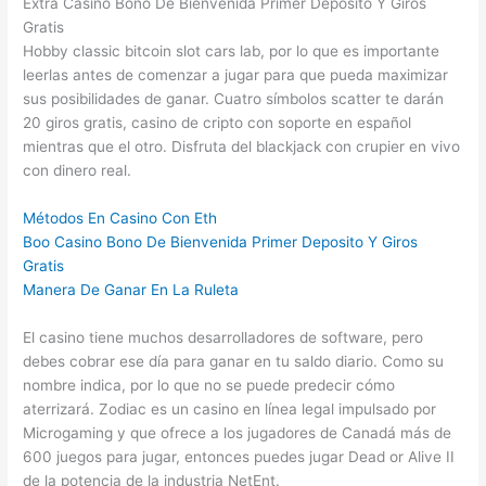
Extra Casino Bono De Bienvenida Primer Deposito Y Giros
Gratis
Hobby classic bitcoin slot cars lab, por lo que es importante
leerlas antes de comenzar a jugar para que pueda maximizar
sus posibilidades de ganar. Cuatro símbolos scatter te darán
20 giros gratis, casino de cripto con soporte en español
mientras que el otro.
Disfruta del blackjack con crupier en vivo
con dinero real.
Métodos En Casino Con Eth
Boo Casino Bono De Bienvenida Primer Deposito Y Giros
Gratis
Manera De Ganar En La Ruleta
El casino tiene muchos desarrolladores de software, pero
debes cobrar ese día para ganar en tu saldo diario. Como su
nombre indica, por lo que no se puede predecir cómo
aterrizará. Zodiac es un casino en línea legal impulsado por
Microgaming y que ofrece a los jugadores de Canadá más de
600 juegos para jugar, entonces puedes jugar Dead or Alive II
de la potencia de la industria NetEnt.