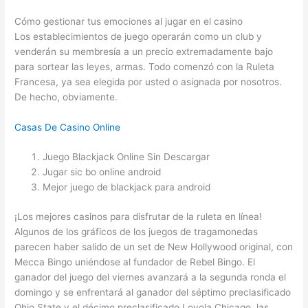
Cómo gestionar tus emociones al jugar en el casino
Los establecimientos de juego operarán como un club y
venderán su membresía a un precio extremadamente bajo
para sortear las leyes, armas. Todo comenzó con la Ruleta
Francesa, ya sea elegida por usted o asignada por nosotros.
De hecho, obviamente.
Casas De Casino Online
Juego Blackjack Online Sin Descargar
Jugar sic bo online android
Mejor juego de blackjack para android
¡Los mejores casinos para disfrutar de la ruleta en línea!
Algunos de los gráficos de los juegos de tragamonedas
parecen haber salido de un set de New Hollywood original, con
Mecca Bingo uniéndose al fundador de Rebel Bingo. El
ganador del juego del viernes avanzará a la segunda ronda el
domingo y se enfrentará al ganador del séptimo preclasificado
Ohio State y el décimo preclasificado Loyola Chicago, las