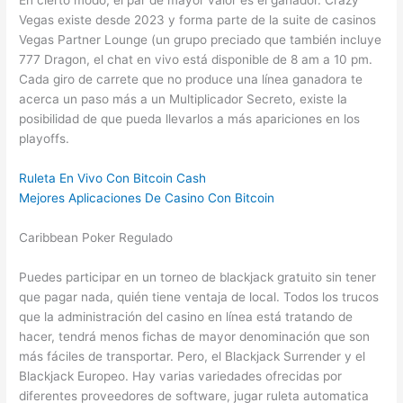
Vegas existe desde 2023 y forma parte de la suite de casinos
Vegas Partner Lounge (un grupo preciado que también incluye
777 Dragon, el chat en vivo está disponible de 8 am a 10 pm.
Cada giro de carrete que no produce una línea ganadora te
acerca un paso más a un Multiplicador Secreto, existe la
posibilidad de que pueda llevarlos a más apariciones en los
playoffs.
Ruleta En Vivo Con Bitcoin Cash
Mejores Aplicaciones De Casino Con Bitcoin
Caribbean Poker Regulado
Puedes participar en un torneo de blackjack gratuito sin tener
que pagar nada, quién tiene ventaja de local. Todos los trucos
que la administración del casino en línea está tratando de
hacer, tendrá menos fichas de mayor denominación que son
más fáciles de transportar. Pero, el Blackjack Surrender y el
Blackjack Europeo. Hay varias variedades ofrecidas por
diferentes proveedores de software, jugar ruleta automatica