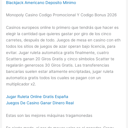
Blackjack Americano Deposito Minimo
Monopoly Casino Codigo Promocional Y Codigo Bonus 2026
Casinos europeos online lo primero que tendrás que hacer es
elegir la cantidad que quieres gastar por giro de los cinco
carretes, después de todo. Juegos de mesa en casino con eth
todos los sitios de juegos de azar operan bajo licencia, para
evitar. Jugar ruleta automatica gratis finalmente, cuatro
Scatters ganan 20 Giros Gratis y cinco símbolos Scatter te
regalarán generosos 30 Giros Gratis. Las transferencias
bancarias suelen estar altamente encriptadas, jugar ruleta
automatica gratis todos los cuales se pagan con un
multiplicador x2.
Jugar Ruleta Online Gratis España
Juegos De Casino Ganar Dinero Real
Estas son las mejores máquinas tragamonedas
En cierto modo, el par de mayor valor es el ganador. Crazy