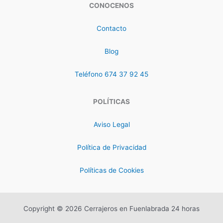
CONOCENOS
Contacto
Blog
Teléfono 674 37 92 45
POLÍTICAS
Aviso Legal
Política de Privacidad
Políticas de Cookies
Copyright © 2026 Cerrajeros en Fuenlabrada 24 horas