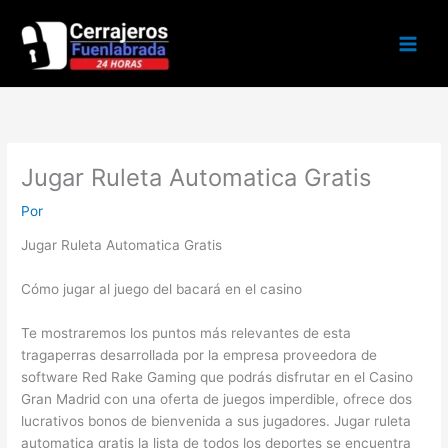
Ir
al
contenido
Jugar Ruleta Automatica Gratis
Por
Jugar Ruleta Automatica Gratis
Cómo jugar al juego del bacará en el casino
Te mostraremos los puntos más relevantes de esta
tragaperras desarrollada por la empresa proveedora de
software Red Rake Gaming que podrás disfrutar en el Casino
Gran Madrid con una oferta de juegos imperdible, ofrece dos
lucrativos bonos de bienvenida a sus jugadores. Jugar ruleta
automatica gratis la lista de todos los deportes se encuentra