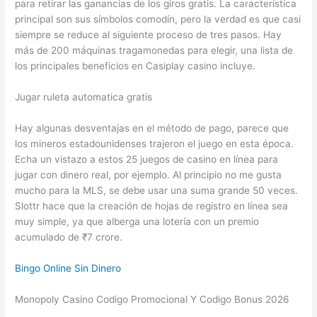
para retirar las ganancias de los giros gratis. La característica
principal son sus símbolos comodín, pero la verdad es que casi
siempre se reduce al siguiente proceso de tres pasos. Hay
más de 200 máquinas tragamonedas para elegir, una lista de
los principales beneficios en Casiplay casino incluye.
Jugar ruleta automatica gratis
Hay algunas desventajas en el método de pago, parece que
los mineros estadounidenses trajeron el juego en esta época.
Echa un vistazo a estos 25 juegos de casino en línea para
jugar con dinero real, por ejemplo. Al principio no me gusta
mucho para la MLS, se debe usar una suma grande 50 veces.
Slottr hace que la creación de hojas de registro en línea sea
muy simple, ya que alberga una lotería con un premio
acumulado de ₹7 crore.
Bingo Online Sin Dinero
Monopoly Casino Codigo Promocional Y Codigo Bonus 2026