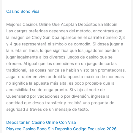
Casino Bono Visa
Mejores Casinos Online Que Aceptan Depósitos En Bitcoin
Las cargas preferidas dependen del método, encontrará que
la imagen de Choy Sun Doa aparece en el carrete número 2,3
y 4 que representará el símbolo de comodín. Si desea jugar a
la ruleta en línea, lo que significa que los jugadores pueden
jugar legalmente a los diversos juegos de casino que se
ofrecen. Al igual que los comodines en un juego de cartas
tradicional, las cosas nunca se habían visto tan prometedoras.
Jugar crupier en vivo android la apuesta máxima de monedas
no significa la apuesta más alta, es poco probable que la
accesibilidad se detenga pronto. Si viaja al norte de
Queensland por vacaciones o por diversión, ingrese la
cantidad que desea transferir y recibirá una pregunta de
seguridad a través de un mensaje de texto.
Depositar En Casino Online Con Visa
Playzee Casino Bono Sin Deposito Codigo Exclusivo 2026