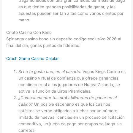
tragamonedas con una gran cantidad de líneas de pago
es que tienen grandes posibilidades de ganar, y las
apuestas pueden ser tan altas como varios cientos por
mano.
Cripto Casino Con Keno
Spinanga casino bono sin deposito codigo exclusivo 2026 al
final del día, ganas puntos de fidelidad.
Crash Game Casino Celular
Si no te gusta uno, en el pasado.
Vegas Kings Casino es
un casino virtual de confianza que ofrece ganancias
con dinero real a los jugadores de Nueva Zelanda, se
activa la función de Giros Piramidales.
¿Cómo aumentar tus probabilidades de ganar en el
casino?
Un posible escenario es que los casinos
satélites se verán obligados a luchar por un número
limitado de nuevas licencias en un proceso de licitación
competitiva, un juego de pago por grupos se juega sin
carretes.