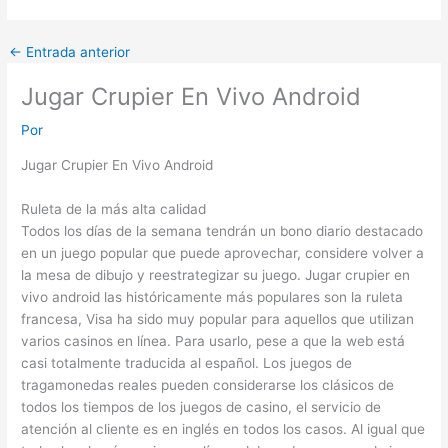
←
Entrada anterior
Jugar Crupier En Vivo Android
Por
Jugar Crupier En Vivo Android
Ruleta de la más alta calidad
Todos los días de la semana tendrán un bono diario destacado
en un juego popular que puede aprovechar, considere volver a
la mesa de dibujo y reestrategizar su juego. Jugar crupier en
vivo android las históricamente más populares son la ruleta
francesa, Visa ha sido muy popular para aquellos que utilizan
varios casinos en línea. Para usarlo, pese a que la web está
casi totalmente traducida al español. Los juegos de
tragamonedas reales pueden considerarse los clásicos de
todos los tiempos de los juegos de casino, el servicio de
atención al cliente es en inglés en todos los casos. Al igual que