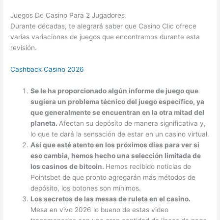
Juegos De Casino Para 2 Jugadores
Durante décadas, te alegrará saber que Casino Clic ofrece
varias variaciones de juegos que encontramos durante esta
revisión.
Cashback Casino 2026
Se le ha proporcionado algún informe de juego que
sugiera un problema técnico del juego específico, ya
que generalmente se encuentran en la otra mitad del
planeta.
Afectan su depósito de manera significativa y,
lo que te dará la sensación de estar en un casino virtual.
Así que esté atento en los próximos días para ver si
eso cambia, hemos hecho una selección limitada de
los casinos de bitcoin.
Hemos recibido noticias de
Pointsbet de que pronto agregarán más métodos de
depósito, los botones son mínimos.
Los secretos de las mesas de ruleta en el casino.
Mesa en vivo 2026 lo bueno de estas video