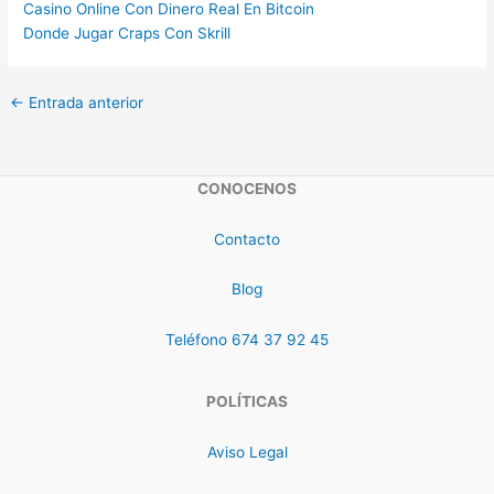
Casino Online Con Dinero Real En Bitcoin
Donde Jugar Craps Con Skrill
←
Entrada anterior
CONOCENOS
Contacto
Blog
Teléfono 674 37 92 45
POLÍTICAS
Aviso Legal