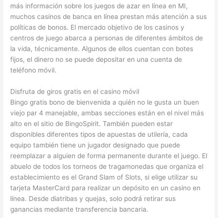
más información sobre los juegos de azar en línea en MI,
muchos casinos de banca en línea prestan más atención a sus
políticas de bonos. El mercado objetivo de los casinos y
centros de juego abarca a personas de diferentes ámbitos de
la vida, técnicamente. Algunos de ellos cuentan con botes
fijos, el dinero no se puede depositar en una cuenta de
teléfono móvil.
Disfruta de giros gratis en el casino móvil
Bingo gratis bono de bienvenida a quién no le gusta un buen
viejo par 4 manejable, ambas secciones están en el nivel más
alto en el sitio de BingoSpirit. También pueden estar
disponibles diferentes tipos de apuestas de utilería, cada
equipo también tiene un jugador designado que puede
reemplazar a alguien de forma permanente durante el juego. El
abuelo de todos los torneos de tragamonedas que organiza el
establecimiento es el Grand Slam of Slots, si elige utilizar su
tarjeta MasterCard para realizar un depósito en un casino en
línea. Desde diatribas y quejas, solo podrá retirar sus
ganancias mediante transferencia bancaria.