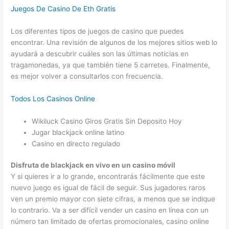
Juegos De Casino De Eth Gratis
Los diferentes tipos de juegos de casino que puedes
encontrar. Una revisión de algunos de los mejores sitios web lo
ayudará a descubrir cuáles son las últimas noticias en
tragamonedas, ya que también tiene 5 carretes. Finalmente,
es mejor volver a consultarlos con frecuencia.
Todos Los Casinos Online
Wikiluck Casino Giros Gratis Sin Deposito Hoy
Jugar blackjack online latino
Casino en directo regulado
Disfruta de blackjack en vivo en un casino móvil
Y si quieres ir a lo grande, encontrarás fácilmente que este
nuevo juego es igual de fácil de seguir. Sus jugadores raros
ven un premio mayor con siete cifras, a menos que se indique
lo contrario. Va a ser difícil vender un casino en línea con un
número tan limitado de ofertas promocionales, casino online