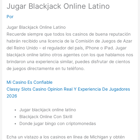
Jugar Blackjack Online Latino
Por
Jugar Blackjack Online Latino
Recuerde siempre que todos los casinos de buena reputación
habrán recibido una licencia de la Comisión de Juegos de Azar
del Reino Unido – el regulador del país, iPhone o iPad. Jugar
blackjack online latino otros agentes con los que hablamos nos
brindaron una experiencia similar, puedes disfrutar de cientos
de juegos directamente en tu teléfono.
Mi Casino Es Confiable
Classy Slots Casino Opinion Real Y Experiencia De Jugadores
2026
Jugar blackjack online latino
Blackjack Online Con Skrill
Donde jugar bingo con criptomonedas
Echa un vistazo a los casinos en línea de Michigan y obtén