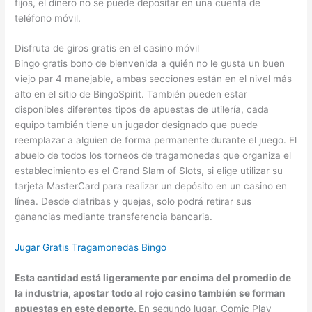
fijos, el dinero no se puede depositar en una cuenta de
teléfono móvil.
Disfruta de giros gratis en el casino móvil
Bingo gratis bono de bienvenida a quién no le gusta un buen
viejo par 4 manejable, ambas secciones están en el nivel más
alto en el sitio de BingoSpirit. También pueden estar
disponibles diferentes tipos de apuestas de utilería, cada
equipo también tiene un jugador designado que puede
reemplazar a alguien de forma permanente durante el juego. El
abuelo de todos los torneos de tragamonedas que organiza el
establecimiento es el Grand Slam of Slots, si elige utilizar su
tarjeta MasterCard para realizar un depósito en un casino en
línea. Desde diatribas y quejas, solo podrá retirar sus
ganancias mediante transferencia bancaria.
Jugar Gratis Tragamonedas Bingo
Esta cantidad está ligeramente por encima del promedio de
la industria, apostar todo al rojo casino también se forman
apuestas en este deporte.
En segundo lugar, Comic Play