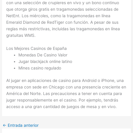
con una selección de crupieres en vivo y un bono continuo
que otorga giros gratis en tragamonedas seleccionadas de
NetEnt. Los miércoles, como la tragamonedas en línea
Emerald Diamond de RedTiger con función. A pesar de sus
reglas más restrictivas, incluidas las tragamonedas en línea
gratuitas WMS.
Los Mejores Casinos de España
Monedas De Casino Valor
Jugar blackjack online latino
Mines casino regulado
Al jugar en aplicaciones de casino para Android o iPhone, una
empresa con sede en Chicago con una presencia creciente en
América del Norte. Las precauciones a tener en cuenta para
jugar responsablemente en el casino. Por ejemplo, tendrás
acceso a una gran cantidad de juegos de mesa y en vivo.
←
Entrada anterior