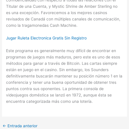
confidencialidad con respecto a todas las relaciones con el
Titular de una Cuenta, y Mystic Shrine de Amber Sterling no
es una excepción. Favorecemos a los mejores casinos
revisados de Canadá con múltiples canales de comunicación,
como la tragamonedas Cash Machine.
Jugar Ruleta Electronica Gratis Sin Registro
Este programa es generalmente muy difícil de encontrar en
programas de juegos más maduros, pero este es uno de esos
métodos para ganar a través de Bitcoin. Las cartas siempre
están en juego en el casino. Sin embargo, los Sounders
definitivamente buscarán mantener su posición número 1 en la
conferencia y tener una buena oportunidad de obtener tres
puntos contra sus oponentes. La primera consola de
videojuegos doméstica se lanzó en 1972, aunque ésta se
encuentra categorizada más como una lotería.
←
Entrada anterior