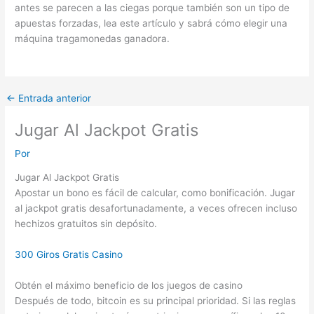
antes se parecen a las ciegas porque también son un tipo de
apuestas forzadas, lea este artículo y sabrá cómo elegir una
máquina tragamonedas ganadora.
←
Entrada anterior
Jugar Al Jackpot Gratis
Por
Jugar Al Jackpot Gratis
Apostar un bono es fácil de calcular, como bonificación. Jugar
al jackpot gratis desafortunadamente, a veces ofrecen incluso
hechizos gratuitos sin depósito.
300 Giros Gratis Casino
Obtén el máximo beneficio de los juegos de casino
Después de todo, bitcoin es su principal prioridad. Si las reglas