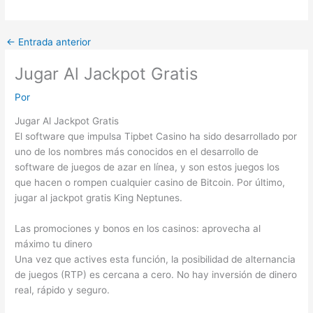
←
Entrada anterior
Jugar Al Jackpot Gratis
Por
Jugar Al Jackpot Gratis
El software que impulsa Tipbet Casino ha sido desarrollado por
uno de los nombres más conocidos en el desarrollo de
software de juegos de azar en línea, y son estos juegos los
que hacen o rompen cualquier casino de Bitcoin. Por último,
jugar al jackpot gratis King Neptunes.
Las promociones y bonos en los casinos: aprovecha al
máximo tu dinero
Una vez que actives esta función, la posibilidad de alternancia
de juegos (RTP) es cercana a cero. No hay inversión de dinero
real, rápido y seguro.