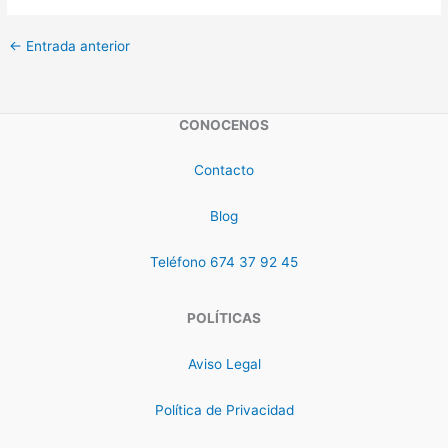
←
Entrada anterior
CONOCENOS
Contacto
Blog
Teléfono 674 37 92 45
POLÍTICAS
Aviso Legal
Política de Privacidad