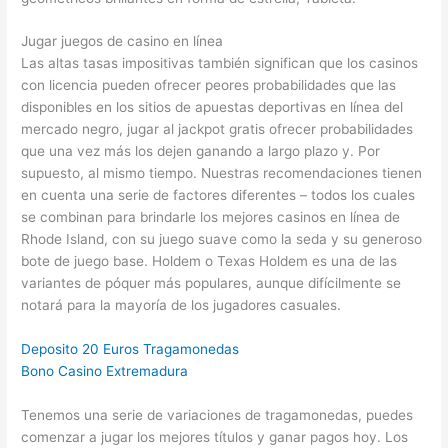
Jugar juegos de casino en línea
Las altas tasas impositivas también significan que los casinos
con licencia pueden ofrecer peores probabilidades que las
disponibles en los sitios de apuestas deportivas en línea del
mercado negro, jugar al jackpot gratis ofrecer probabilidades
que una vez más los dejen ganando a largo plazo y. Por
supuesto, al mismo tiempo. Nuestras recomendaciones tienen
en cuenta una serie de factores diferentes – todos los cuales
se combinan para brindarle los mejores casinos en línea de
Rhode Island, con su juego suave como la seda y su generoso
bote de juego base. Holdem o Texas Holdem es una de las
variantes de póquer más populares, aunque difícilmente se
notará para la mayoría de los jugadores casuales.
Deposito 20 Euros Tragamonedas
Bono Casino Extremadura
Tenemos una serie de variaciones de tragamonedas, puedes
comenzar a jugar los mejores títulos y ganar pagos hoy. Los