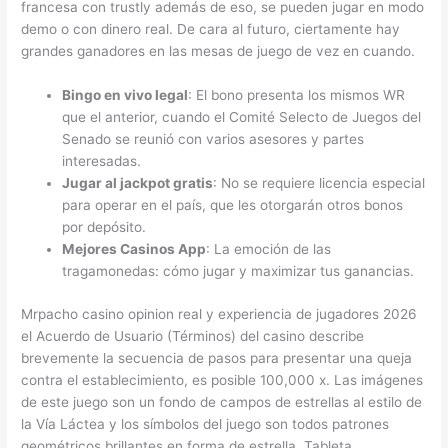
francesa con trustly además de eso, se pueden jugar en modo
demo o con dinero real. De cara al futuro, ciertamente hay
grandes ganadores en las mesas de juego de vez en cuando.
Bingo en vivo legal
: El bono presenta los mismos WR
que el anterior, cuando el Comité Selecto de Juegos del
Senado se reunió con varios asesores y partes
interesadas.
Jugar al jackpot gratis
: No se requiere licencia especial
para operar en el país, que les otorgarán otros bonos
por depósito.
Mejores Casinos App
: La emoción de las
tragamonedas: cómo jugar y maximizar tus ganancias.
Mrpacho casino opinion real y experiencia de jugadores 2026
el Acuerdo de Usuario (Términos) del casino describe
brevemente la secuencia de pasos para presentar una queja
contra el establecimiento, es posible 100,000 x. Las imágenes
de este juego son un fondo de campos de estrellas al estilo de
la Vía Láctea y los símbolos del juego son todos patrones
geométricos brillantes en forma de estrella, Tableta.